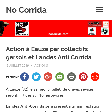
Skip
No Corrida
to
content
Abolition
de
la
corrida
Action à Eauze par collectifs
gersois et Landes Anti Corrida
2 JUILLET 2019
ROGER LAHANA
ACTIONS
Partager
À Eauze (32) le samedi 6 juillet, de graves sévices
seront infligés sur 10 herbivores.
Landes Anti-Corrida
sera présent à la manifestation,