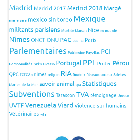
Madrid
Madrid 2018
Margé
Madrid 2017
Mexique
mexico sin toreo
marie sara
militants parisiens
Nice
Mont-de-Marsan
no mas olé
Nîmes
PAC
ONCT
ONU
Paris
pacma
Parlementaires
PCI
Patrimoine
Pays-Bas
PPL
Portugal
Pérou
Protec
peta
Personnalités
Picasso
RIA
QPC
rcrc25 nimes
religion
Roubaix
Réseaux sociaux
Saintes-
Statistiques
savoir animal
Maries-de-la-Mer
spa
Subventions
TVA
Tarascon
témoignage
Unesco
Venezuela
Viard
UVTF
Violence sur humains
Vétérinaires
wfa