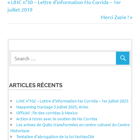
Navigation
Previous
LINC n°30 – Lettre d’information No Corrida – 1er
Post:
juillet 2019
de
Next
Merci Zazie !
Post:
l’article
ARTICLES RÉCENTS
LINC n°102 – Lettre d’information No Corrida – 1er juillet 2025
Happening tractage 5 juillet 2025, Arles
Officiel : fin des corridas à Mexico
Action à Istres avec le soutien de No Corrida
Les arènes de Quito transformées en centre culturel du Centre
Historique
Tentative d’abrogation de la loi NoMasOlé