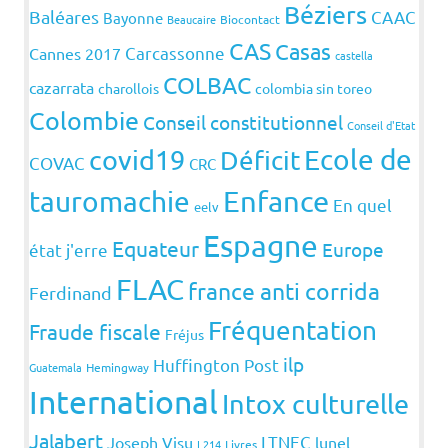
Béziers
Baléares
CAAC
Bayonne
Beaucaire
Biocontact
CAS
Casas
Carcassonne
Cannes 2017
castella
COLBAC
cazarrata
charollois
colombia sin toreo
Colombie
Conseil constitutionnel
Conseil d'Etat
covid19
Ecole de
Déficit
COVAC
CRC
Enfance
tauromachie
En quel
eelv
Espagne
Equateur
Europe
état j'erre
FLAC
france anti corrida
Ferdinand
Fréquentation
Fraude fiscale
Fréjus
ilp
Huffington Post
Guatemala
Hemingway
International
Intox culturelle
Jalabert
LTNEC
Joseph Visu
lunel
L214
Livres