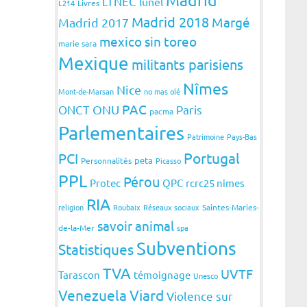
LTNEC
lunel
L214
Livres
Madrid 2018
Margé
Madrid 2017
mexico sin toreo
marie sara
Mexique
militants parisiens
Nîmes
Nice
Mont-de-Marsan
no mas olé
PAC
ONCT
ONU
Paris
pacma
Parlementaires
Patrimoine
Pays-Bas
Portugal
PCI
peta
Personnalités
Picasso
PPL
Pérou
Protec
QPC
rcrc25 nimes
RIA
religion
Roubaix
Réseaux sociaux
Saintes-Maries-
savoir animal
de-la-Mer
spa
Subventions
Statistiques
TVA
UVTF
Tarascon
témoignage
Unesco
Venezuela
Viard
Violence sur