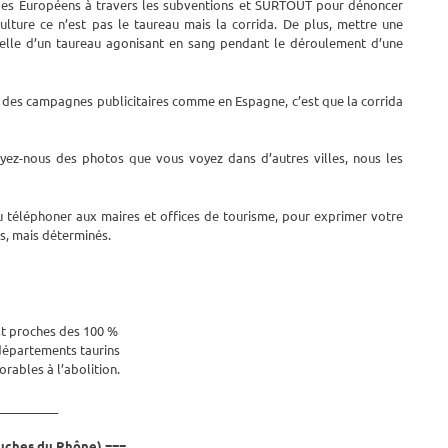
 des Européens à travers les subventions et SURTOUT pour dénoncer
culture ce n’est pas le taureau mais la corrida. De plus, mettre une
celle d’un taureau agonisant en sang pendant le déroulement d’une
aire des campagnes publicitaires comme en Espagne, c’est que la corrida
oyez-nous des photos que vous voyez dans d’autres villes, nous les
u téléphoner aux maires et offices de tourisme, pour exprimer votre
s, mais déterminés.
st proches des 100 %
départements taurins
rables à l’abolition.
__________
uches du Rhône) ===