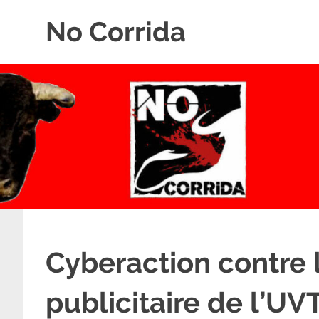
Skip
No Corrida
to
content
Abolition
de
la
corrida
Cyberaction contre
publicitaire de l’UV