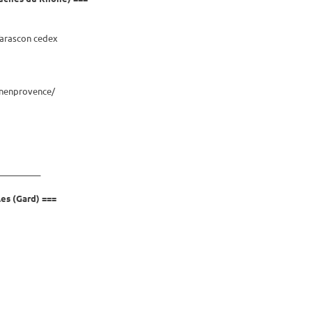
 Tarascon cedex
onenprovence/
__________
les (Gard) ===