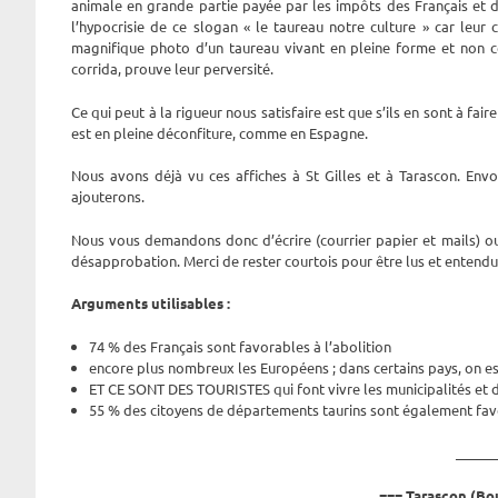
animale en grande partie payée par les impôts des Français et
l’hypocrisie de ce slogan « le taureau notre culture » car leur 
magnifique photo d’un taureau vivant en pleine forme et non 
corrida, prouve leur perversité.
Ce qui peut à la rigueur nous satisfaire est que s’ils en sont à f
est en pleine déconfiture, comme en Espagne.
Nous avons déjà vu ces affiches à St Gilles et à Tarascon. Env
ajouterons.
Nous vous demandons donc d’écrire (courrier papier et mails) o
désapprobation. Merci de rester courtois pour être lus et entendu
Arguments utilisables :
74 % des Français sont favorables à l’abolition
encore plus nombreux les Européens ; dans certains pays, on e
ET CE SONT DES TOURISTES qui font vivre les municipalités et 
55 % des citoyens de départements taurins sont également favo
______
=== Tarascon (Bo