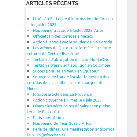
ARTICLES RÉCENTS
LINC n°102 – Lettre d’information No Corrida
– 1er juillet 2025
Happening tractage 5 juillet 2025, Arles
Officiel : fin des corridas à Mexico
Action à Istres avec le soutien de No Corrida
Les arènes de Quito transformées en centre
culturel du Centre Historique
Tentative d’abrogation de la loi NoMasOlé
Tentative d’annuler l’abolition en Colombie
Succès pour les animaux en Equateur
Soupçons de fraude fiscale : la gestion des
corridas dans le collimateur du parquet de
Nîmes
Ignoble article dans La Provence
Action citoyenne à Nîmes le 6 juin 2025
Nîmes : les vétérinaires dégainent en pleine
féria de Pentecôte
Paris sans aficion
Happening du 7 juin 2025 à Arles
Feria de Nîmes : une manifestation anticorrida
le 6 juin (Infoccitanie)