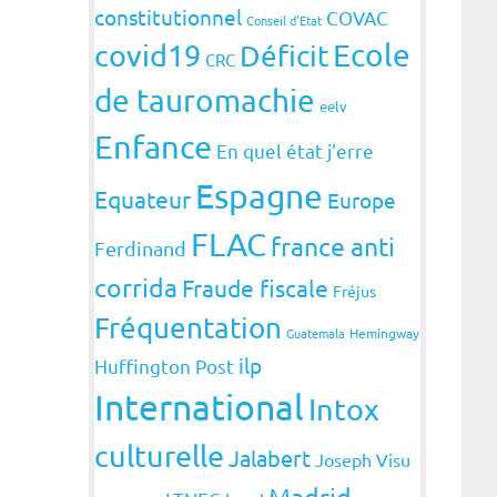
constitutionnel
COVAC
Conseil d'Etat
covid19
Ecole
Déficit
CRC
de tauromachie
eelv
Enfance
En quel état j'erre
Espagne
Equateur
Europe
FLAC
france anti
Ferdinand
corrida
Fraude fiscale
Fréjus
Fréquentation
Guatemala
Hemingway
ilp
Huffington Post
International
Intox
culturelle
Jalabert
Joseph Visu
Madrid