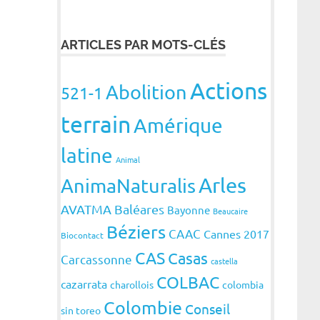
ARTICLES PAR MOTS-CLÉS
Actions
Abolition
521-1
terrain
Amérique
latine
Animal
Arles
AnimaNaturalis
AVATMA
Baléares
Bayonne
Beaucaire
Béziers
CAAC
Cannes 2017
Biocontact
CAS
Casas
Carcassonne
castella
COLBAC
cazarrata
charollois
colombia
Colombie
Conseil
sin toreo