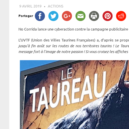
9 AVRIL 2019
ROGER LAHANA
ACTIONS
Partager
No Corrida lance une cyberaction contre la campagne publicitaire 
L’UVTF (Union des Villes Taurines Françaises) a, d’après se prop
jusqu’à fin août sur les routes de nos territoires taurins ! Le T
message fort à l’image de notre passion ! Si vous croisez les affiches 