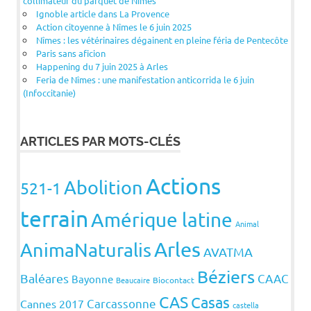
collimateur du parquet de Nîmes
Ignoble article dans La Provence
Action citoyenne à Nîmes le 6 juin 2025
Nîmes : les vétérinaires dégainent en pleine féria de Pentecôte
Paris sans aficion
Happening du 7 juin 2025 à Arles
Feria de Nîmes : une manifestation anticorrida le 6 juin
(Infoccitanie)
ARTICLES PAR MOTS-CLÉS
Actions
Abolition
521-1
terrain
Amérique latine
Animal
Arles
AnimaNaturalis
AVATMA
Béziers
Baléares
CAAC
Bayonne
Beaucaire
Biocontact
CAS
Casas
Carcassonne
Cannes 2017
castella