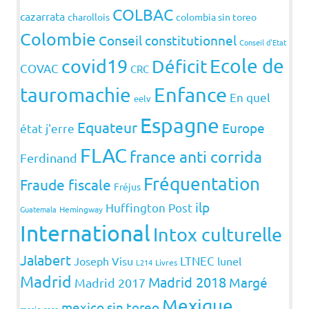
COLBAC
cazarrata
charollois
colombia sin toreo
Colombie
Conseil constitutionnel
Conseil d'Etat
covid19
Ecole de
Déficit
COVAC
CRC
Enfance
tauromachie
En quel
eelv
Espagne
Equateur
Europe
état j'erre
FLAC
france anti corrida
Ferdinand
Fréquentation
Fraude fiscale
Fréjus
ilp
Huffington Post
Guatemala
Hemingway
International
Intox culturelle
Jalabert
LTNEC
Joseph Visu
lunel
L214
Livres
Madrid
Madrid 2018
Margé
Madrid 2017
Mexique
mexico sin toreo
marie sara