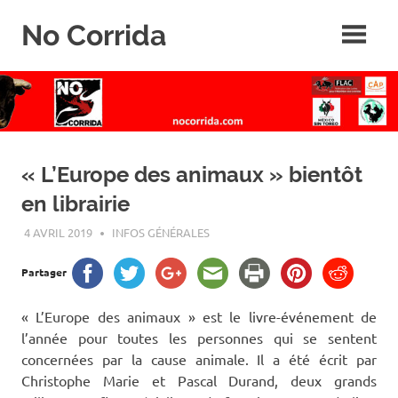
Skip
No Corrida
to
content
Abolition
de
la
corrida
« L’Europe des animaux » bientôt
en librairie
4 AVRIL 2019
ROGER LAHANA
INFOS GÉNÉRALES
Partager
« L’Europe des animaux » est le livre-événement de
l’année pour toutes les personnes qui se sentent
concernées par la cause animale. Il a été écrit par
Christophe Marie et Pascal Durand, deux grands