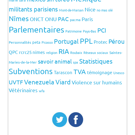
militants parisiens
Nice
Mont-de-Marsan
no mas olé
Nîmes
PAC
ONCT
ONU
Paris
pacma
Parlementaires
PCI
Patrimoine
Pays-Bas
PPL
Portugal
Pérou
Protec
peta
Personnalités
Picasso
RIA
QPC
rcrc25 nimes
religion
Roubaix
Réseaux sociaux
Saintes-
Statistiques
savoir animal
Maries-de-la-Mer
spa
Subventions
TVA
Tarascon
témoignage
Unesco
Venezuela
Viard
UVTF
Violence sur humains
Vétérinaires
wfa