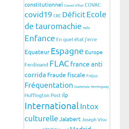
constitutionnel
COVAC
Conseil d'Etat
covid19
Ecole
Déficit
CRC
de tauromachie
eelv
Enfance
En quel état j'erre
Espagne
Equateur
Europe
FLAC
france anti
Ferdinand
corrida
Fraude fiscale
Fréjus
Fréquentation
Guatemala
Hemingway
ilp
Huffington Post
International
Intox
culturelle
Jalabert
Joseph Visu
Madrid