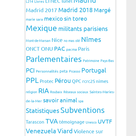
LTNEC
lunel
L214
Livres
Madrid 2018
Margé
Madrid 2017
mexico sin toreo
marie sara
Mexique
militants parisiens
Nîmes
Nice
Mont-de-Marsan
no mas olé
PAC
ONCT
ONU
Paris
pacma
Parlementaires
Patrimoine
Pays-Bas
Portugal
PCI
peta
Personnalités
Picasso
PPL
Pérou
Protec
QPC
rcrc25 nimes
RIA
religion
Roubaix
Réseaux sociaux
Saintes-Maries-
savoir animal
de-la-Mer
spa
Subventions
Statistiques
TVA
UVTF
Tarascon
témoignage
Unesco
Venezuela
Viard
Violence sur