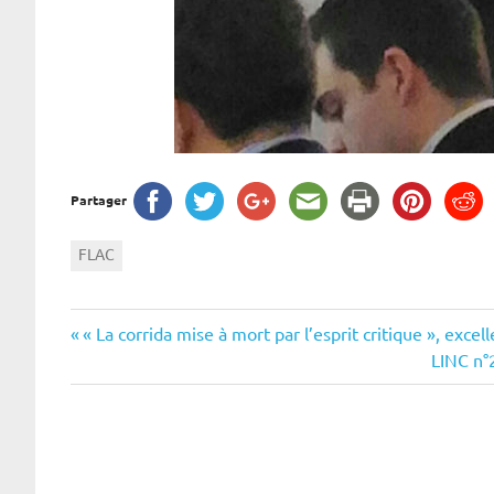
Partager
FLAC
Navigation
Previous
« La corrida mise à mort par l’esprit critique », excel
Post:
Next
LINC n°
de
Post:
l’article