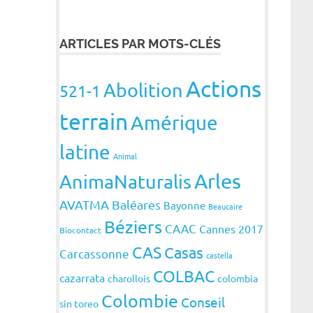
ARTICLES PAR MOTS-CLÉS
Actions
Abolition
521-1
terrain
Amérique
latine
Animal
Arles
AnimaNaturalis
AVATMA
Baléares
Bayonne
Beaucaire
Béziers
CAAC
Cannes 2017
Biocontact
CAS
Casas
Carcassonne
castella
COLBAC
cazarrata
charollois
colombia
Colombie
Conseil
sin toreo