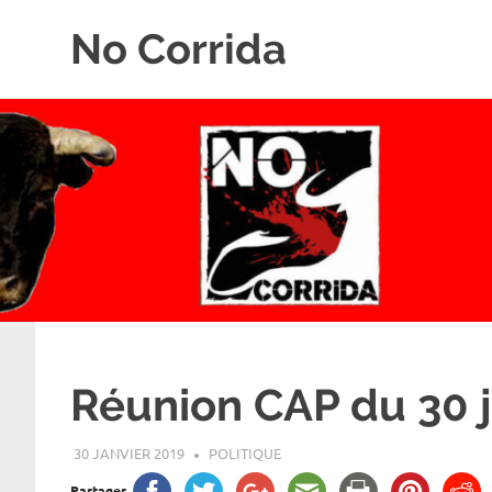
Skip
No Corrida
to
content
Abolition
de
la
corrida
Réunion CAP du 30 j
30 JANVIER 2019
ROGER LAHANA
POLITIQUE
Partager