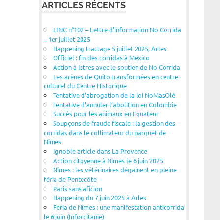
ARTICLES RÉCENTS
LINC n°102 – Lettre d’information No Corrida
– 1er juillet 2025
Happening tractage 5 juillet 2025, Arles
Officiel : fin des corridas à Mexico
Action à Istres avec le soutien de No Corrida
Les arènes de Quito transformées en centre
culturel du Centre Historique
Tentative d’abrogation de la loi NoMasOlé
Tentative d’annuler l’abolition en Colombie
Succès pour les animaux en Equateur
Soupçons de fraude fiscale : la gestion des
corridas dans le collimateur du parquet de
Nîmes
Ignoble article dans La Provence
Action citoyenne à Nîmes le 6 juin 2025
Nîmes : les vétérinaires dégainent en pleine
féria de Pentecôte
Paris sans aficion
Happening du 7 juin 2025 à Arles
Feria de Nîmes : une manifestation anticorrida
le 6 juin (Infoccitanie)