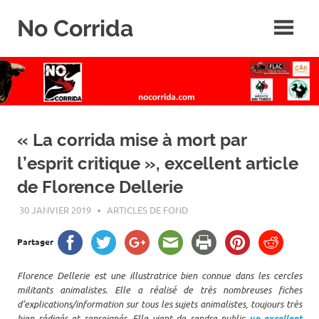
Skip
No Corrida
to
content
Abolition
de
la
corrida
« La corrida mise à mort par
l’esprit critique », excellent article
de Florence Dellerie
30 JANVIER 2019
ROGER LAHANA
ARTICLES DE FOND
Partager
Florence Dellerie est une illustratrice bien connue dans les cercles
militants animalistes. Elle a réalisé de très nombreuses fiches
d’explications/information sur tous les sujets animalistes, toujours très
bien rédigés et renseignés. Elle vient de rendre public
un excellent