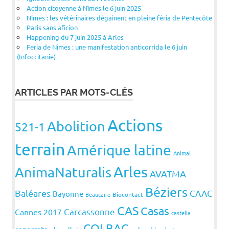
Action citoyenne à Nîmes le 6 juin 2025
Nîmes : les vétérinaires dégainent en pleine féria de Pentecôte
Paris sans aficion
Happening du 7 juin 2025 à Arles
Feria de Nîmes : une manifestation anticorrida le 6 juin
(Infoccitanie)
ARTICLES PAR MOTS-CLÉS
Actions
Abolition
521-1
terrain
Amérique latine
Animal
Arles
AnimaNaturalis
AVATMA
Béziers
Baléares
CAAC
Bayonne
Beaucaire
Biocontact
CAS
Casas
Carcassonne
Cannes 2017
castella
COLBAC