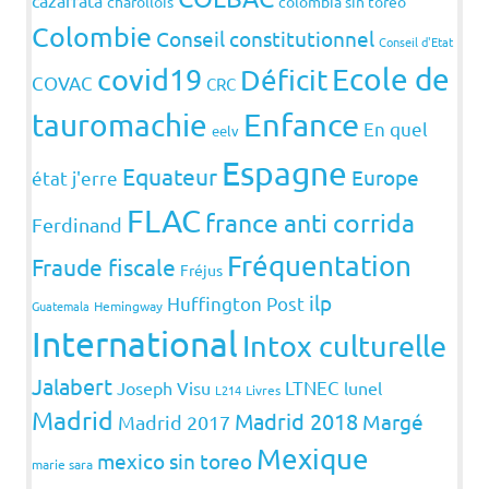
cazarrata
charollois
colombia sin toreo
Colombie
Conseil constitutionnel
Conseil d'Etat
covid19
Ecole de
Déficit
COVAC
CRC
Enfance
tauromachie
En quel
eelv
Espagne
Equateur
Europe
état j'erre
FLAC
france anti corrida
Ferdinand
Fréquentation
Fraude fiscale
Fréjus
ilp
Huffington Post
Guatemala
Hemingway
International
Intox culturelle
Jalabert
LTNEC
Joseph Visu
lunel
L214
Livres
Madrid
Madrid 2018
Margé
Madrid 2017
Mexique
mexico sin toreo
marie sara