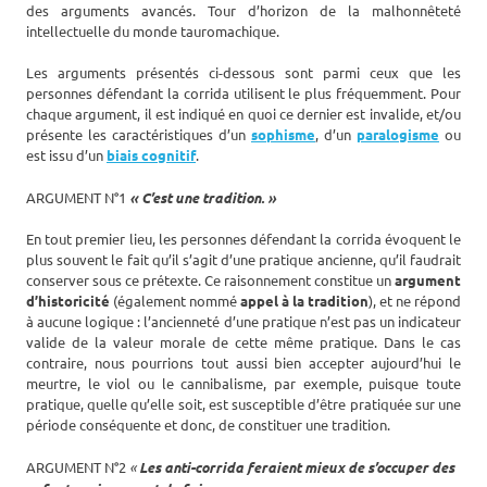
des arguments avancés. Tour d’horizon de la malhonnêteté
intellectuelle du monde tauromachique.
Les arguments présentés ci-dessous sont parmi ceux que les
personnes défendant la corrida utilisent le plus fréquemment. Pour
chaque argument, il est indiqué en quoi ce dernier est invalide, et/ou
présente les caractéristiques d’un
sophisme
, d’un
paralogisme
ou
est issu d’un
biais cognitif
.
ARGUMENT N°1
« C’est une tradition. »
En tout premier lieu, les personnes défendant la corrida évoquent le
plus souvent le fait qu’il s’agit d’une pratique ancienne, qu’il faudrait
conserver sous ce prétexte. Ce raisonnement constitue un
argument
d’historicité
(également nommé
appel à la tradition
), et ne répond
à aucune logique : l’ancienneté d’une pratique n’est pas un indicateur
valide de la valeur morale de cette même pratique. Dans le cas
contraire, nous pourrions tout aussi bien accepter aujourd’hui le
meurtre, le viol ou le cannibalisme, par exemple, puisque toute
pratique, quelle qu’elle soit, est susceptible d’être pratiquée sur une
période conséquente et donc, de constituer une tradition.
ARGUMENT N°2
«
Les anti-corrida feraient mieux de s’occuper des