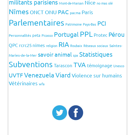
militants parisiens
Nice
Mont-de-Marsan
no mas olé
Nîmes
PAC
ONCT
ONU
Paris
pacma
Parlementaires
PCI
Patrimoine
Pays-Bas
PPL
Portugal
Pérou
Protec
peta
Personnalités
Picasso
RIA
QPC
rcrc25 nimes
religion
Roubaix
Réseaux sociaux
Saintes-
Statistiques
savoir animal
Maries-de-la-Mer
spa
Subventions
TVA
Tarascon
témoignage
Unesco
Venezuela
Viard
UVTF
Violence sur humains
Vétérinaires
wfa