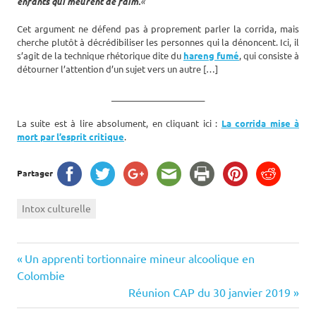
enfants qui meurent de faim.
«
Cet argument ne défend pas à proprement parler la corrida, mais
cherche plutôt à décrédibiliser les personnes qui la dénoncent. Ici, il
s’agit de la technique rhétorique dite du
hareng fumé
, qui consiste à
détourner l’attention d’un sujet vers un autre […]
______________________
La suite est à lire absolument, en cliquant ici :
La corrida mise à
mort par l’esprit critique
.
Partager
Intox culturelle
Navigation
Previous
Un apprenti tortionnaire mineur alcoolique en
Post:
Colombie
de
Next
Réunion CAP du 30 janvier 2019
Post: