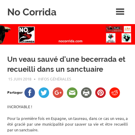
Skip
No Corrida
to
content
Abolition
de
la
corrida
Un veau sauvé d’une becerrada et
recueilli dans un sanctuaire
15 JUIN 2018
ROGER LAHANA
INFOS GÉNÉRALES
Partager
INCROYABLE !
Pour la première fois en Espagne, un taureau, dans ce cas un veau, a
été gracié par une municipalité pour sauver sa vie et être recueilli
par un sanctuaire.