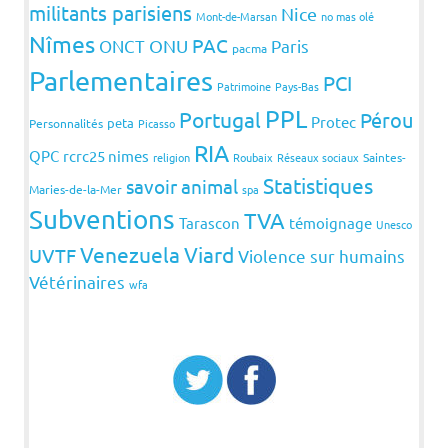
militants parisiens
Nice
Mont-de-Marsan
no mas olé
Nîmes
PAC
ONCT
ONU
Paris
pacma
Parlementaires
PCI
Patrimoine
Pays-Bas
PPL
Portugal
Pérou
Protec
peta
Personnalités
Picasso
RIA
QPC
rcrc25 nimes
religion
Roubaix
Réseaux sociaux
Saintes-
Statistiques
savoir animal
Maries-de-la-Mer
spa
Subventions
TVA
Tarascon
témoignage
Unesco
Venezuela
Viard
UVTF
Violence sur humains
Vétérinaires
wfa