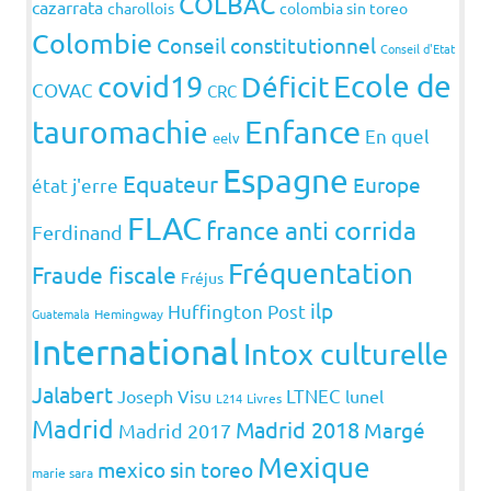
COLBAC
cazarrata
charollois
colombia sin toreo
Colombie
Conseil constitutionnel
Conseil d'Etat
covid19
Ecole de
Déficit
COVAC
CRC
Enfance
tauromachie
En quel
eelv
Espagne
Equateur
Europe
état j'erre
FLAC
france anti corrida
Ferdinand
Fréquentation
Fraude fiscale
Fréjus
ilp
Huffington Post
Guatemala
Hemingway
International
Intox culturelle
Jalabert
LTNEC
Joseph Visu
lunel
L214
Livres
Madrid
Madrid 2018
Margé
Madrid 2017
Mexique
mexico sin toreo
marie sara