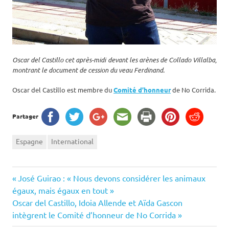
Oscar del Castillo cet après-midi devant les arènes de Collado Villalba,
montrant le document de cession du veau Ferdinand.
Oscar del Castillo est membre du
Comité d’honneur
de No Corrida.
Partager
Espagne
International
Navigation
Previous
José Guirao : « Nous devons considérer les animaux
Post:
égaux, mais égaux en tout »
de
Next
Oscar del Castillo, Idoia Allende et Aïda Gascon
Post:
intègrent le Comité d’honneur de No Corrida
l’article