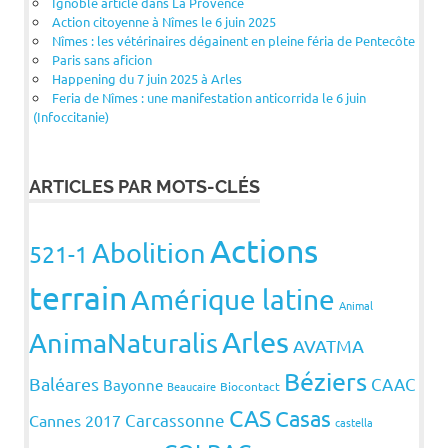
Ignoble article dans La Provence
Action citoyenne à Nîmes le 6 juin 2025
Nîmes : les vétérinaires dégainent en pleine féria de Pentecôte
Paris sans aficion
Happening du 7 juin 2025 à Arles
Feria de Nîmes : une manifestation anticorrida le 6 juin
(Infoccitanie)
ARTICLES PAR MOTS-CLÉS
Actions
Abolition
521-1
terrain
Amérique latine
Animal
Arles
AnimaNaturalis
AVATMA
Béziers
Baléares
CAAC
Bayonne
Beaucaire
Biocontact
CAS
Casas
Carcassonne
Cannes 2017
castella