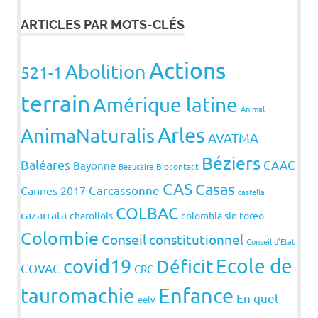
ARTICLES PAR MOTS-CLÉS
Actions
Abolition
521-1
terrain
Amérique latine
Animal
Arles
AnimaNaturalis
AVATMA
Béziers
Baléares
CAAC
Bayonne
Beaucaire
Biocontact
CAS
Casas
Carcassonne
Cannes 2017
castella
COLBAC
cazarrata
charollois
colombia sin toreo
Colombie
Conseil constitutionnel
Conseil d'Etat
covid19
Ecole de
Déficit
COVAC
CRC
Enfance
tauromachie
En quel
eelv