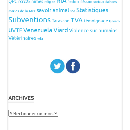
RIA
QPC
rcrc25 nimes
religion
Roubaix
Réseaux sociaux
Saintes-
Statistiques
savoir animal
Maries-de-la-Mer
spa
Subventions
TVA
Tarascon
témoignage
Unesco
Venezuela
Viard
UVTF
Violence sur humains
Vétérinaires
wfa
ARCHIVES
Archives