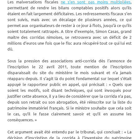
Les malversations fiscales
ne s’en sont pas moins multipliées
,
permettant de rendre les bilans comptables positifs alors qu’ils
étaient en fait largement déficitaires. Les redressements fiscaux s’en
sont suivis, mais avec un décalage de plusieurs années, ce qui
permet aux organisateurs de rester à ce jour à flots, jusqu’à ce qu’ils
soient totalement rattrapés. A titre d’exemple, Simon Casas, grand
maître des corridas nîmoises, se retrouvera avec un déficit de 2
millions d’euros une fois que le fisc aura récupéré tout ce qui lui est
dû.
Sous la pression des associations anti-corrida dès l’annonce de
l’inscription le 22 avril 2011, toute mention de l’inscription
disparaissait du site du ministère le mois suivant et n’a jamais
réapparu depuis. Il s’agit là du point fondamental sur lequel s’était
appuyé le rapporteur public en appel, qui précisait : « Quels que
soient les motifs, soit disant techniques, qui sont invoqués pour
justifier cette absence, il y a lieu de considérer que la corrida n’a pas,
depuis son retrait ou son abrogation, été réinscrite sur la liste du
patrimoine immatériel français. Si le ministre souhaite que cela soit
le cas, qu’il le fasse clairement savoir et qu’il en assume les
conséquences. »
Cet argument avait été entendu par le tribunal, qui concluait : « La
décision d’inscription de la corrida à l’inventaire du patrimoine