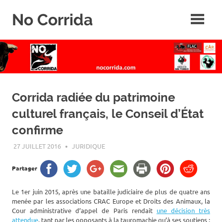
Skip
No Corrida
to
content
Abolition
de
la
corrida
Corrida radiée du patrimoine
culturel français, le Conseil d’État
confirme
27 JUILLET 2016
ROGER LAHANA
JURIDIQUE
Partager
Le 1er juin 2015, après une bataille judiciaire de plus de quatre ans
menée par les associations CRAC Europe et Droits des Animaux, la
Cour administrative d’appel de Paris rendait
une décision très
attendue
, tant par les opposants à la tauromachie qu’à ses soutiens :