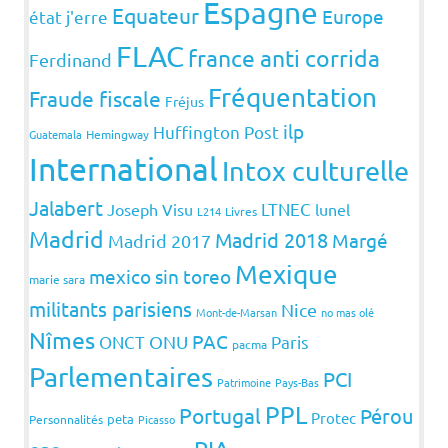
Espagne
Equateur
Europe
état j'erre
FLAC
france anti corrida
Ferdinand
Fréquentation
Fraude fiscale
Fréjus
ilp
Huffington Post
Guatemala
Hemingway
International
Intox culturelle
Jalabert
LTNEC
Joseph Visu
lunel
L214
Livres
Madrid
Madrid 2018
Margé
Madrid 2017
Mexique
mexico sin toreo
marie sara
militants parisiens
Nice
Mont-de-Marsan
no mas olé
Nîmes
PAC
ONCT
ONU
Paris
pacma
Parlementaires
PCI
Patrimoine
Pays-Bas
PPL
Portugal
Pérou
Protec
peta
Personnalités
Picasso