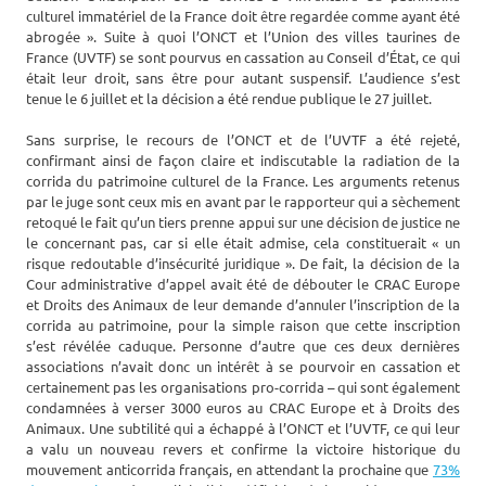
culturel immatériel de la France doit être regardée comme ayant été
abrogée ». Suite à quoi l’ONCT et l’Union des villes taurines de
France (UVTF) se sont pourvus en cassation au Conseil d’État, ce qui
était leur droit, sans être pour autant suspensif. L’audience s’est
tenue le 6 juillet et la décision a été rendue publique le 27 juillet.
Sans surprise, le recours de l’ONCT et de l’UVTF a été rejeté,
confirmant ainsi de façon claire et indiscutable la radiation de la
corrida du patrimoine culturel de la France. Les arguments retenus
par le juge sont ceux mis en avant par le rapporteur qui a sèchement
retoqué le fait qu’un tiers prenne appui sur une décision de justice ne
le concernant pas, car si elle était admise, cela constituerait « un
risque redoutable d’insécurité juridique ». De fait, la décision de la
Cour administrative d’appel avait été de débouter le CRAC Europe
et Droits des Animaux de leur demande d’annuler l’inscription de la
corrida au patrimoine, pour la simple raison que cette inscription
s’est révélée caduque. Personne d’autre que ces deux dernières
associations n’avait donc un intérêt à se pourvoir en cassation et
certainement pas les organisations pro-corrida – qui sont également
condamnées à verser 3000 euros au CRAC Europe et à Droits des
Animaux. Une subtilité qui a échappé à l’ONCT et l’UVTF, ce qui leur
a valu un nouveau revers et confirme la victoire historique du
mouvement anticorrida français, en attendant la prochaine que
73%