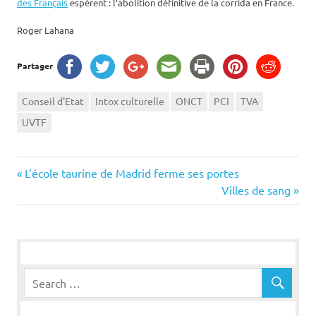
des Français
espèrent : l’abolition définitive de la corrida en France.
Roger Lahana
Partager
Conseil d'Etat
Intox culturelle
ONCT
PCI
TVA
UVTF
Navigation
Previous
L’école taurine de Madrid ferme ses portes
Post:
Next
Villes de sang
de
Post:
l’article