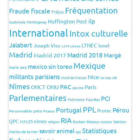
Fréquentation
Fraude fiscale
Fréjus
ilp
Huffington Post
Guatemala
Hemingway
International
Intox culturelle
Jalabert
LTNEC
Joseph Visu
lunel
L214
Livres
Madrid
Madrid 2018
Margé
Madrid 2017
Mexique
mexico sin toreo
marie sara
militants parisiens
Nice
Mont-de-Marsan
no mas olé
Nîmes
PAC
ONCT
ONU
Paris
pacma
Parlementaires
PCI
Patrimoine
Pays-Bas
PPL
Portugal
Pérou
Protec
peta
Personnalités
Picasso
RIA
QPC
rcrc25 nimes
religion
Roubaix
Réseaux sociaux
Saintes-
Statistiques
savoir animal
Maries-de-la-Mer
spa