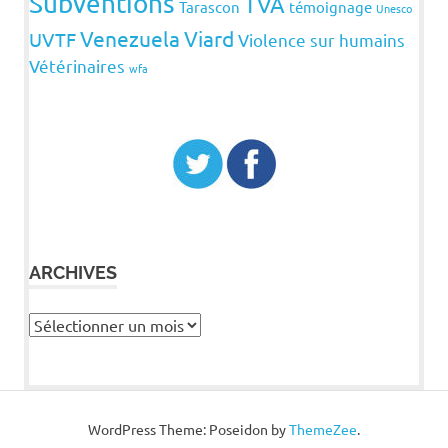
Subventions
TVA
Tarascon
témoignage
Unesco
Venezuela
Viard
UVTF
Violence sur humains
Vétérinaires
wfa
ARCHIVES
Archives
WordPress Theme: Poseidon by
ThemeZee
.