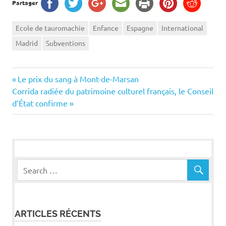
Partager
Ecole de tauromachie
Enfance
Espagne
International
Madrid
Subventions
Navigation
Previous
Le prix du sang à Mont-de-Marsan
Next
Post:
Corrida radiée du patrimoine culturel français, le Conseil
de
Post:
d’État confirme
l’article
ARTICLES RÉCENTS