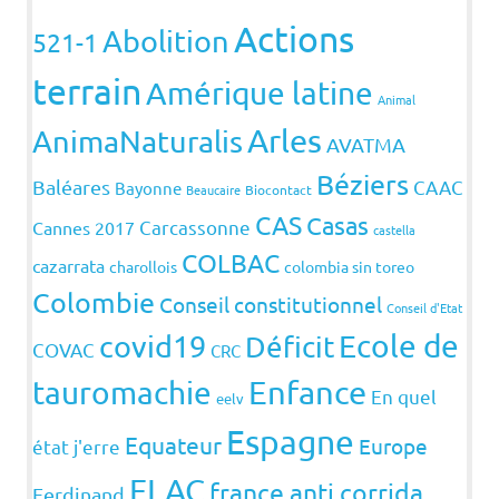
Actions
Abolition
521-1
terrain
Amérique latine
Animal
Arles
AnimaNaturalis
AVATMA
Béziers
Baléares
CAAC
Bayonne
Beaucaire
Biocontact
CAS
Casas
Carcassonne
Cannes 2017
castella
COLBAC
cazarrata
charollois
colombia sin toreo
Colombie
Conseil constitutionnel
Conseil d'Etat
covid19
Ecole de
Déficit
COVAC
CRC
Enfance
tauromachie
En quel
eelv
Espagne
Equateur
Europe
état j'erre
FLAC
france anti corrida
Ferdinand