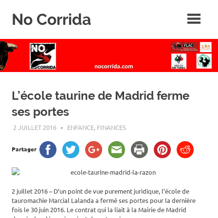
Skip
No Corrida
to
content
Abolition
de
la
corrida
L’école taurine de Madrid ferme
ses portes
2 JUILLET 2016
ROGER LAHANA
ENFANCE
,
FINANCES
Partager
2 juillet 2016 – D’un point de vue purement juridique, l’école de
tauromachie Marcial Lalanda a fermé ses portes pour la dernière
fois le 30 juin 2016. Le contrat qui la liait à la Mairie de Madrid