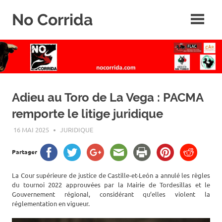
Skip
No Corrida
to
content
Abolition
de
la
corrida
Adieu au Toro de La Vega : PACMA
remporte le litige juridique
16 MAI 2025
ROGER LAHANA
JURIDIQUE
Partager
La Cour supérieure de justice de Castille-et-León a annulé les règles
du tournoi 2022 approuvées par la Mairie de Tordesillas et le
Gouvernement régional, considérant qu’elles violent la
réglementation en vigueur.