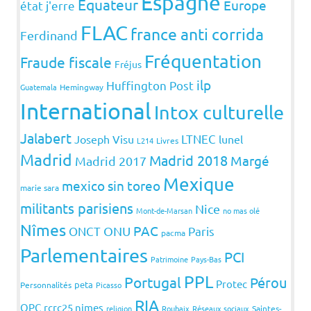
Espagne
Equateur
Europe
état j'erre
FLAC
france anti corrida
Ferdinand
Fréquentation
Fraude fiscale
Fréjus
ilp
Huffington Post
Guatemala
Hemingway
International
Intox culturelle
Jalabert
LTNEC
Joseph Visu
lunel
L214
Livres
Madrid
Madrid 2018
Margé
Madrid 2017
Mexique
mexico sin toreo
marie sara
militants parisiens
Nice
Mont-de-Marsan
no mas olé
Nîmes
PAC
ONCT
ONU
Paris
pacma
Parlementaires
PCI
Patrimoine
Pays-Bas
PPL
Portugal
Pérou
Protec
peta
Personnalités
Picasso
RIA
QPC
rcrc25 nimes
religion
Roubaix
Réseaux sociaux
Saintes-