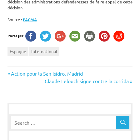
décision des administrations défenderesses de faire appel de cette
décision.
Source :
PACMA
Partager
Espagne
International
Navigation
Previous
Action pour la San Isidro, Madrid
Post:
Next
Claude Lelouch signe contre la corrida
de
Post:
l’article