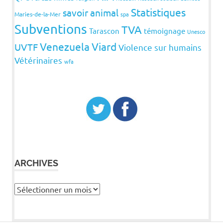
Statistiques
savoir animal
Maries-de-la-Mer
spa
Subventions
TVA
Tarascon
témoignage
Unesco
Venezuela
Viard
UVTF
Violence sur humains
Vétérinaires
wfa
ARCHIVES
Archives