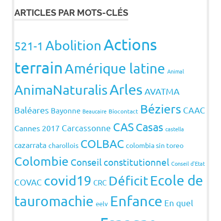
ARTICLES PAR MOTS-CLÉS
Actions
Abolition
521-1
terrain
Amérique latine
Animal
Arles
AnimaNaturalis
AVATMA
Béziers
Baléares
CAAC
Bayonne
Beaucaire
Biocontact
CAS
Casas
Carcassonne
Cannes 2017
castella
COLBAC
cazarrata
charollois
colombia sin toreo
Colombie
Conseil constitutionnel
Conseil d'Etat
covid19
Ecole de
Déficit
COVAC
CRC
Enfance
tauromachie
En quel
eelv