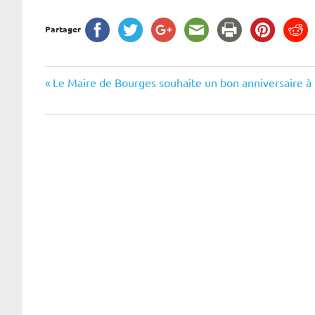
Partager
Navigation
Previous
Le Maire de Bourges souhaite un bon anniversaire 
Post:
de
l’article