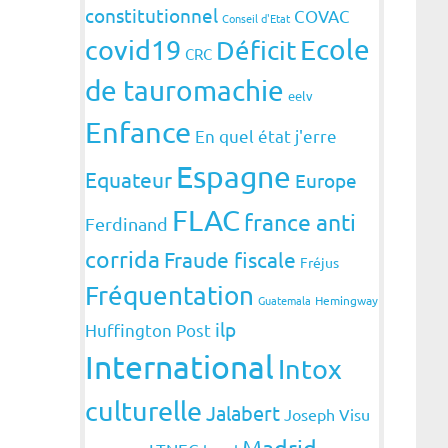
constitutionnel
COVAC
Conseil d'Etat
covid19
Ecole
Déficit
CRC
de tauromachie
eelv
Enfance
En quel état j'erre
Espagne
Equateur
Europe
FLAC
france anti
Ferdinand
corrida
Fraude fiscale
Fréjus
Fréquentation
Guatemala
Hemingway
ilp
Huffington Post
International
Intox
culturelle
Jalabert
Joseph Visu
Madrid