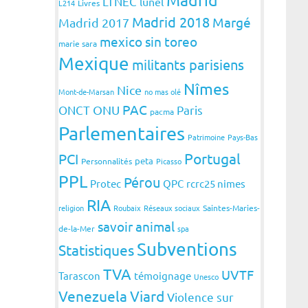
LTNEC
lunel
L214
Livres
Madrid 2018
Margé
Madrid 2017
mexico sin toreo
marie sara
Mexique
militants parisiens
Nîmes
Nice
Mont-de-Marsan
no mas olé
PAC
ONCT
ONU
Paris
pacma
Parlementaires
Patrimoine
Pays-Bas
Portugal
PCI
peta
Personnalités
Picasso
PPL
Pérou
Protec
QPC
rcrc25 nimes
RIA
religion
Roubaix
Réseaux sociaux
Saintes-Maries-
savoir animal
de-la-Mer
spa
Subventions
Statistiques
TVA
UVTF
Tarascon
témoignage
Unesco
Venezuela
Viard
Violence sur