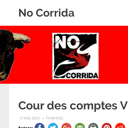
Skip
No Corrida
to
content
Abolition
de
la
corrida
Cour des comptes V
13 MAI 2025
ROGER LAHANA
FINANCES
Partager