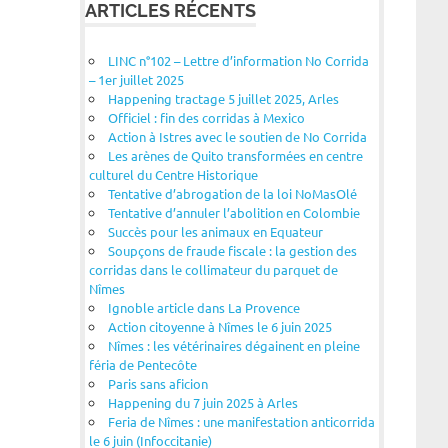
ARTICLES RÉCENTS
LINC n°102 – Lettre d’information No Corrida
– 1er juillet 2025
Happening tractage 5 juillet 2025, Arles
Officiel : fin des corridas à Mexico
Action à Istres avec le soutien de No Corrida
Les arènes de Quito transformées en centre
culturel du Centre Historique
Tentative d’abrogation de la loi NoMasOlé
Tentative d’annuler l’abolition en Colombie
Succès pour les animaux en Equateur
Soupçons de fraude fiscale : la gestion des
corridas dans le collimateur du parquet de
Nîmes
Ignoble article dans La Provence
Action citoyenne à Nîmes le 6 juin 2025
Nîmes : les vétérinaires dégainent en pleine
féria de Pentecôte
Paris sans aficion
Happening du 7 juin 2025 à Arles
Feria de Nîmes : une manifestation anticorrida
le 6 juin (Infoccitanie)