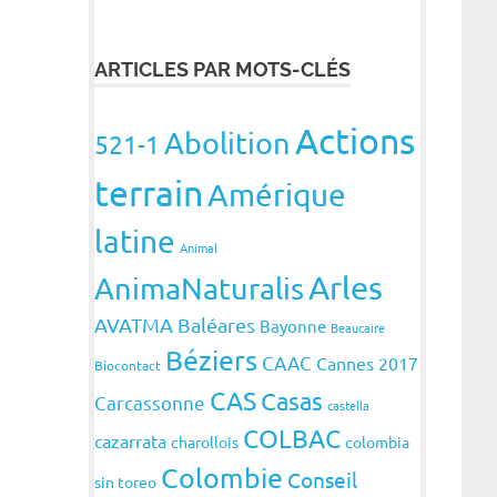
ARTICLES PAR MOTS-CLÉS
Actions
Abolition
521-1
terrain
Amérique
latine
Animal
Arles
AnimaNaturalis
AVATMA
Baléares
Bayonne
Beaucaire
Béziers
CAAC
Cannes 2017
Biocontact
CAS
Casas
Carcassonne
castella
COLBAC
cazarrata
charollois
colombia
Colombie
Conseil
sin toreo