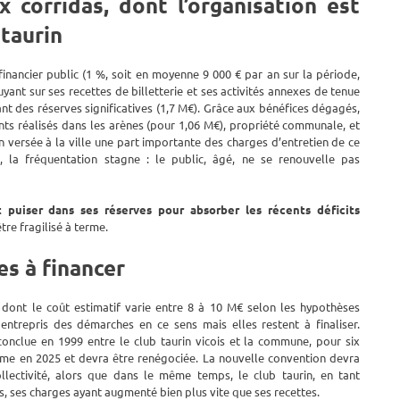
x corridas, dont l’organisation est
 taurin
 financier public (1 %, soit en moyenne 9 000 € par an sur la période,
uyant sur ses recettes de billetterie et ses activités annexes de tenue
nt des réserves significatives (1,7 M€). Grâce aux bénéfices dégagés,
ments réalisés dans les arènes (pour 1,06 M€), propriété communale, et
 versée à la ville une part importante des charges d’entretien de ce
 la fréquentation stagne : le public, âgé, ne se renouvelle pas
t puiser dans ses réserves pour absorber les récents déficits
re fragilisé à terme.
es à financer
 dont le coût estimatif varie entre 8 à 10 M€ selon les hypothèses
entrepris des démarches en ce sens mais elles restent à finaliser.
conclue en 1999 entre le club taurin vicois et la commune, pour six
erme en 2025 et devra être renégociée. La nouvelle convention devra
lectivité, alors que dans le même temps, le club taurin, en tant
ts, ses charges ayant augmenté bien plus vite que ses recettes.