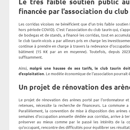
Le très faible soutien public au
financée par l’association du club
Les corridas vicoises ne bénéficient que d’un très faible soutien
hors période COVID). C’est l’association du club taurin qui, s’app
de bodegas et de stands, a financé les corridas, tout en accumula
le club taurin vicois a par ailleurs pris en charge les investisse
continue à prendre en charge à travers la redevance d’occupation
bâtiment (15 K€ par an en moyenne). Toutefois, depuis 2023,
suffisamment.
Ainsi,
malgré une hausse de ses tarifs, le club taurin doi
d’exploitation
. Le modèle économique de l’association pourrait êt
Un projet de rénovation des arèn
Le projet de rénovation des arènes porté par l’ordonnateur et
retenues, nécessite la recherche de financeurs. La commune a 
Parallèlement, la convention de mise à disposition des arènes 
semaines d’occupation annuelle dédiée aux corridas, arrive à t
préserver au mieux comme par le passé les intérêts de la col
qu’occupant, rencontre des difficultés pour équilibrer ses résulta