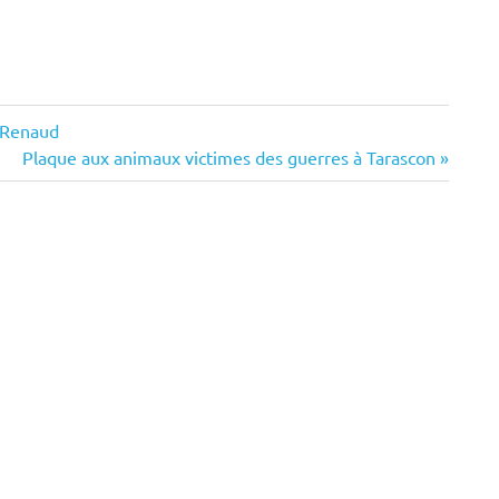
à Renaud
Next
Plaque aux animaux victimes des guerres à Tarascon
Post: