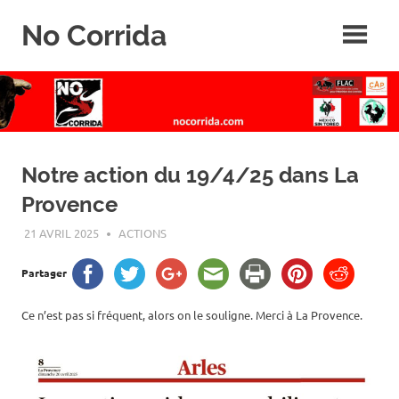
Skip
No Corrida
to
content
Abolition
de
la
corrida
Notre action du 19/4/25 dans La
Provence
21 AVRIL 2025
ROGER LAHANA
ACTIONS
Partager
Ce n’est pas si fréquent, alors on le souligne. Merci à La Provence.