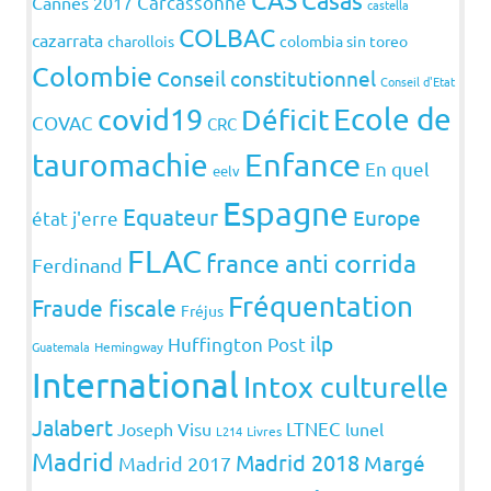
Casas
Carcassonne
Cannes 2017
castella
COLBAC
cazarrata
charollois
colombia sin toreo
Colombie
Conseil constitutionnel
Conseil d'Etat
covid19
Ecole de
Déficit
COVAC
CRC
Enfance
tauromachie
En quel
eelv
Espagne
Equateur
Europe
état j'erre
FLAC
france anti corrida
Ferdinand
Fréquentation
Fraude fiscale
Fréjus
ilp
Huffington Post
Guatemala
Hemingway
International
Intox culturelle
Jalabert
LTNEC
Joseph Visu
lunel
L214
Livres
Madrid
Madrid 2018
Margé
Madrid 2017