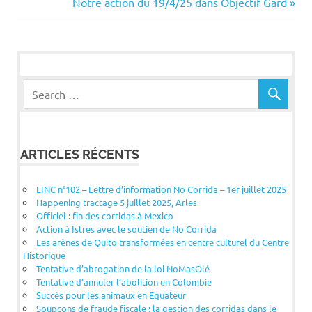
Post:
Next
Notre action du 19/4/25 dans Objectif Gard
de
Post:
l’article
ARTICLES RÉCENTS
LINC n°102 – Lettre d’information No Corrida – 1er juillet 2025
Happening tractage 5 juillet 2025, Arles
Officiel : fin des corridas à Mexico
Action à Istres avec le soutien de No Corrida
Les arènes de Quito transformées en centre culturel du Centre
Historique
Tentative d’abrogation de la loi NoMasOlé
Tentative d’annuler l’abolition en Colombie
Succès pour les animaux en Equateur
Soupçons de fraude fiscale : la gestion des corridas dans le