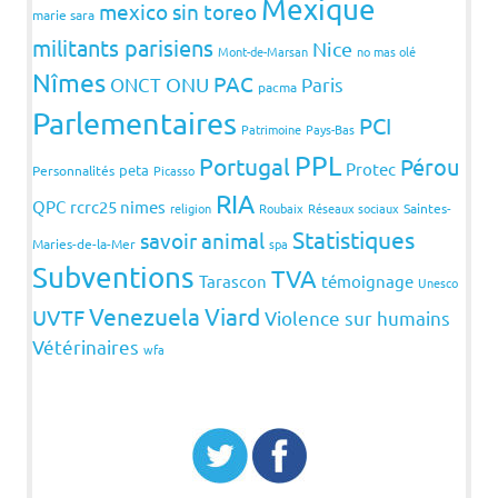
Mexique
mexico sin toreo
marie sara
militants parisiens
Nice
Mont-de-Marsan
no mas olé
Nîmes
PAC
ONCT
ONU
Paris
pacma
Parlementaires
PCI
Patrimoine
Pays-Bas
PPL
Portugal
Pérou
Protec
peta
Personnalités
Picasso
RIA
QPC
rcrc25 nimes
religion
Roubaix
Réseaux sociaux
Saintes-
Statistiques
savoir animal
Maries-de-la-Mer
spa
Subventions
TVA
Tarascon
témoignage
Unesco
Venezuela
Viard
UVTF
Violence sur humains
Vétérinaires
wfa