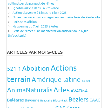
collimateur du parquet de Nîmes
Ignoble article dans La Provence
Action citoyenne à Nîmes le 6 juin 2025
Nîmes : les vétérinaires dégainent en pleine féria de Pentecôte
Paris sans aficion
Happening du 7 juin 2025 à Arles
Feria de Nîmes : une manifestation anticorrida le 6 juin
(Infoccitanie)
ARTICLES PAR MOTS-CLÉS
Actions
Abolition
521-1
terrain
Amérique latine
Animal
Arles
AnimaNaturalis
AVATMA
Béziers
Baléares
CAAC
Bayonne
Beaucaire
Biocontact
CAS