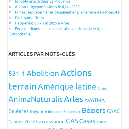
Ignoble article dans La Provence
Action citoyenne à Nîmes le 6 juin 2025
Nîmes : les vétérinaires dégainent en pleine féria de Pentecôte
Paris sans aficion
Happening du 7 juin 2025 à Arles
Feria de Nîmes : une manifestation anticorrida le 6 juin
(Infoccitanie)
ARTICLES PAR MOTS-CLÉS
Actions
Abolition
521-1
terrain
Amérique latine
Animal
Arles
AnimaNaturalis
AVATMA
Béziers
Baléares
CAAC
Bayonne
Beaucaire
Biocontact
CAS
Casas
Carcassonne
Cannes 2017
castella