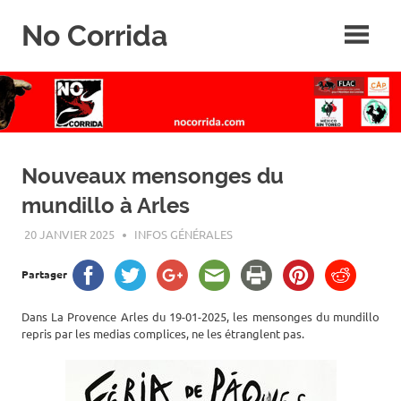
Skip
No Corrida
to
content
Abolition
de
la
corrida
Nouveaux mensonges du
mundillo à Arles
20 JANVIER 2025
ROGER LAHANA
INFOS GÉNÉRALES
Partager
Dans La Provence Arles du 19-01-2025, les mensonges du mundillo
repris par les medias complices, ne les étranglent pas.