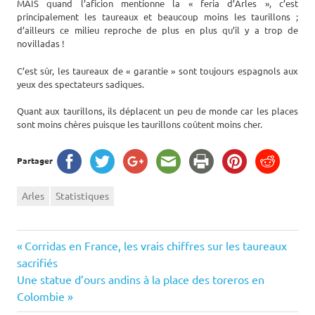
MAIS quand l’aficion mentionne la « feria d’Arles », c’est
principalement les taureaux et beaucoup moins les taurillons ;
d’ailleurs ce milieu reproche de plus en plus qu’il y a trop de
novilladas !
C’est sûr, les taureaux de « garantie » sont toujours espagnols aux
yeux des spectateurs sadiques.
Quant aux taurillons, ils déplacent un peu de monde car les places
sont moins chères puisque les taurillons coûtent moins cher.
Partager
Arles
Statistiques
Navigation
Previous
Corridas en France, les vrais chiffres sur les taureaux
Post:
sacrifiés
de
Next
Une statue d’ours andins à la place des toreros en
Post:
Colombie
l’article