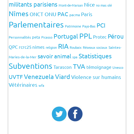
militants parisiens
Nice
Mont-de-Marsan
no mas olé
Nîmes
PAC
ONCT
ONU
Paris
pacma
Parlementaires
PCI
Patrimoine
Pays-Bas
PPL
Portugal
Pérou
Protec
peta
Personnalités
Picasso
RIA
QPC
rcrc25 nimes
religion
Roubaix
Réseaux sociaux
Saintes-
Statistiques
savoir animal
Maries-de-la-Mer
spa
Subventions
TVA
Tarascon
témoignage
Unesco
Venezuela
Viard
UVTF
Violence sur humains
Vétérinaires
wfa