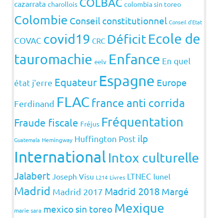
COLBAC
cazarrata
charollois
colombia sin toreo
Colombie
Conseil constitutionnel
Conseil d'Etat
covid19
Ecole de
Déficit
COVAC
CRC
Enfance
tauromachie
En quel
eelv
Espagne
Equateur
Europe
état j'erre
FLAC
france anti corrida
Ferdinand
Fréquentation
Fraude fiscale
Fréjus
ilp
Huffington Post
Guatemala
Hemingway
International
Intox culturelle
Jalabert
LTNEC
Joseph Visu
lunel
L214
Livres
Madrid
Madrid 2018
Margé
Madrid 2017
Mexique
mexico sin toreo
marie sara