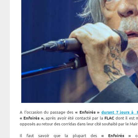
A l’occasion du passage des
« Enfoirés »
durant 7 jours à 
« Enfoirés »
, après avoir été contacté par la
FLAC
dont il est 
opposés au retour des corridas dans leur cité souhaité par le Mai
Il faut savoir que la plupart des
« Enfoirés »
o