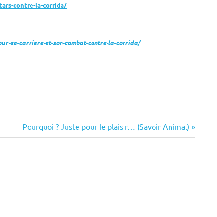
tars-contre-la-corrida/
our-sa-carriere-et-son-combat-contre-la-corrida/
Next
Pourquoi ? Juste pour le plaisir… (Savoir Animal)
Post: