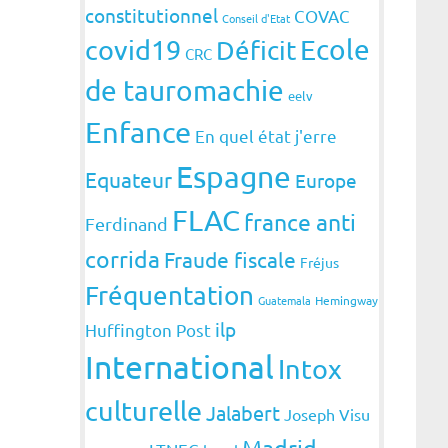
constitutionnel
COVAC
Conseil d'Etat
covid19
Ecole
Déficit
CRC
de tauromachie
eelv
Enfance
En quel état j'erre
Espagne
Equateur
Europe
FLAC
france anti
Ferdinand
corrida
Fraude fiscale
Fréjus
Fréquentation
Guatemala
Hemingway
ilp
Huffington Post
International
Intox
culturelle
Jalabert
Joseph Visu
Madrid