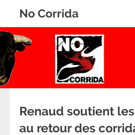
Skip
No Corrida
to
content
Abolition
de
la
corrida
Renaud soutient les
au retour des corrid