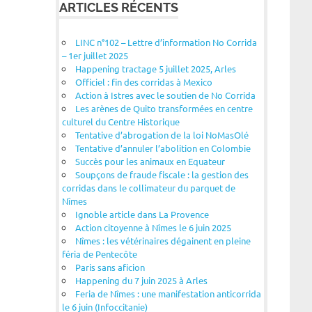
ARTICLES RÉCENTS
LINC n°102 – Lettre d’information No Corrida
– 1er juillet 2025
Happening tractage 5 juillet 2025, Arles
Officiel : fin des corridas à Mexico
Action à Istres avec le soutien de No Corrida
Les arènes de Quito transformées en centre
culturel du Centre Historique
Tentative d’abrogation de la loi NoMasOlé
Tentative d’annuler l’abolition en Colombie
Succès pour les animaux en Equateur
Soupçons de fraude fiscale : la gestion des
corridas dans le collimateur du parquet de
Nîmes
Ignoble article dans La Provence
Action citoyenne à Nîmes le 6 juin 2025
Nîmes : les vétérinaires dégainent en pleine
féria de Pentecôte
Paris sans aficion
Happening du 7 juin 2025 à Arles
Feria de Nîmes : une manifestation anticorrida
le 6 juin (Infoccitanie)