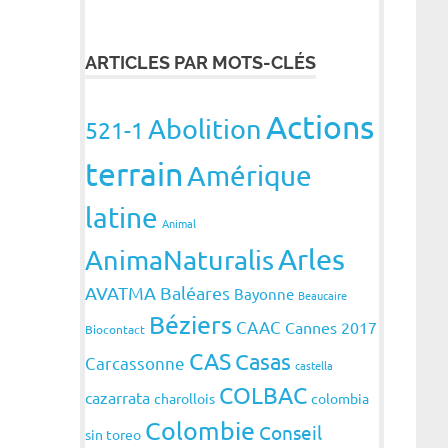
ARTICLES PAR MOTS-CLÉS
Actions
Abolition
521-1
terrain
Amérique
latine
Animal
Arles
AnimaNaturalis
AVATMA
Baléares
Bayonne
Beaucaire
Béziers
CAAC
Cannes 2017
Biocontact
CAS
Casas
Carcassonne
castella
COLBAC
cazarrata
charollois
colombia
Colombie
Conseil
sin toreo