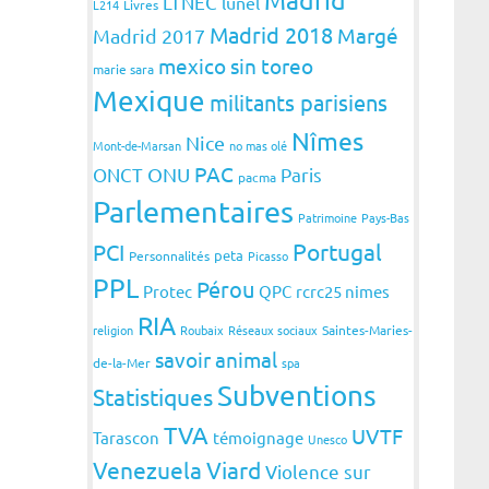
LTNEC
lunel
L214
Livres
Madrid 2018
Margé
Madrid 2017
mexico sin toreo
marie sara
Mexique
militants parisiens
Nîmes
Nice
Mont-de-Marsan
no mas olé
PAC
ONCT
ONU
Paris
pacma
Parlementaires
Patrimoine
Pays-Bas
Portugal
PCI
peta
Personnalités
Picasso
PPL
Pérou
Protec
QPC
rcrc25 nimes
RIA
religion
Roubaix
Réseaux sociaux
Saintes-Maries-
savoir animal
de-la-Mer
spa
Subventions
Statistiques
TVA
UVTF
Tarascon
témoignage
Unesco
Venezuela
Viard
Violence sur