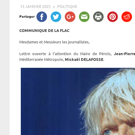
15 JANVIER 2025
ROGER LAHANA
POLITIQUE
Partager
COMMUNIQUE DE LA FLAC
Mesdames et Messieurs les journalistes,
Lettre ouverte à l’attention du Maire de Pérols,
Jean-Pier
Méditerranée Métropole,
Mickaël DELAFOSSE
.