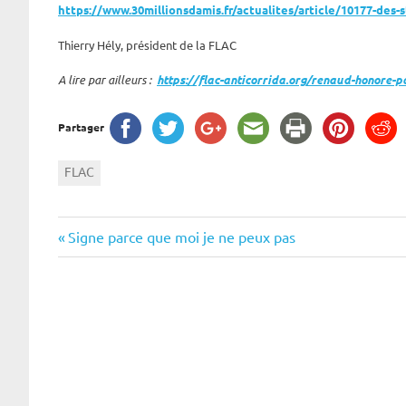
https://www.30millionsdamis.fr/actualites/article/10177-des-s
Thierry Hély, président de la FLAC
A lire par ailleurs :
https://flac-anticorrida.org/renaud-honore-p
Partager
FLAC
Navigation
Previous
Signe parce que moi je ne peux pas
Post:
de
l’article