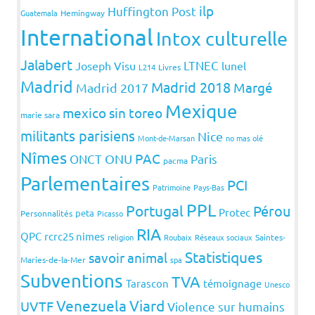
ilp
Huffington Post
Guatemala
Hemingway
International
Intox culturelle
Jalabert
LTNEC
Joseph Visu
lunel
L214
Livres
Madrid
Madrid 2018
Margé
Madrid 2017
Mexique
mexico sin toreo
marie sara
militants parisiens
Nice
Mont-de-Marsan
no mas olé
Nîmes
PAC
ONCT
ONU
Paris
pacma
Parlementaires
PCI
Patrimoine
Pays-Bas
PPL
Portugal
Pérou
Protec
peta
Personnalités
Picasso
RIA
QPC
rcrc25 nimes
religion
Roubaix
Réseaux sociaux
Saintes-
Statistiques
savoir animal
Maries-de-la-Mer
spa
Subventions
TVA
Tarascon
témoignage
Unesco
Venezuela
Viard
UVTF
Violence sur humains