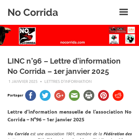
Skip
No Corrida
to
content
Abolition
de
la
corrida
LINC n°96 – Lettre d’information
No Corrida – 1er janvier 2025
1 JANVIER 2025
ROGER LAHANA
LETTRES D'INFORMATION
Partager
Lettre d’information mensuelle de l’association No
Corrida – N°96 – 1er janvier 2025
No Corrida
est une association 1901, membre de la
Fédération des