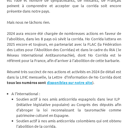
est rude et nombre de sympathisants, de militants, de Français
peinent à comprendre et accepter que la corrida soit encore
présente dans notre pays.
Mais nous ne lâchons rien.
2024 aura encore été chargée de nombreuses actions en faveur de
l’abolition, dans les 8 pays où sévit la corrida. No Corrida luttera en
2025 encore et toujours, en partenariat avec la FLAC (la Fédération
des Luttes pour l’Abolition des Corridas) et dans le cadre du RIA ( le
Réseau International Antitauromachie), dont No Corrida est le
référent pour la France, afin d’arriver à l’abolition de cette barbarie.
Résumé très succinct de nos actions et activités en 2024 (le détail est
dans la LINC mensuelle, la Lettre d’Information de No Corrida dont
tous les numéros sont
disponibles sur notre site
).
A l’international :
Soutien actif à nos amis anticorrida espagnols dans leur ILP ​
(initiative législative populaire) ​au Congrès des députés afin
d’abroger la loi reconnaissant la tauromachie comme
patrimoine culturel en Espagne.
Soutien actif à nos amis anticorrida colombiens qui ont obtenu
l’abolition de la corrida.