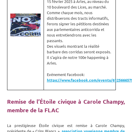
15 février 2025 à Arles, au niveau du
10 boulevard des Lices, au marché.
Comme chaque mois, nous
distribuerons des tracts informatifs,
ferons signer les pétitions destinées
aux parlementaires anticorrida et
nous entretiendrons avec les
passants.
Des visuels montrant la réalité
barbare des corridas seront exposés.
Il s’agira de notre 100e happening à
Arles.
Evénement Facebook:
https://www.facebook.com/events/612566657
Remise de l’Étoile civique à Carole Champy,
membre de la FLAC
La prestigieuse Étoile civique est remise à Carole Champy,
présidente de « Crins Blancs »,
association vosgienne membre de