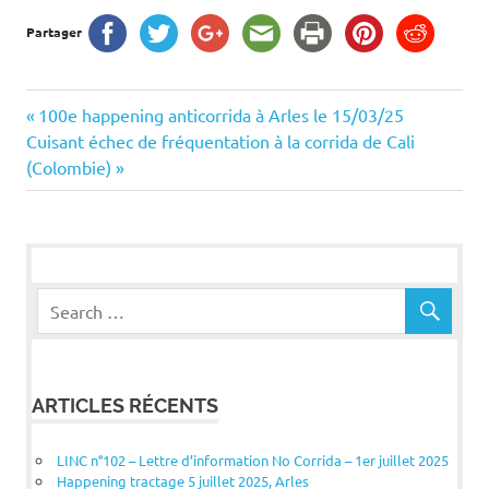
Partager
Navigation
Previous
100e happening anticorrida à Arles le 15/03/25
Next
Post:
Cuisant échec de fréquentation à la corrida de Cali
de
Post:
(Colombie)
l’article
ARTICLES RÉCENTS
LINC n°102 – Lettre d’information No Corrida – 1er juillet 2025
Happening tractage 5 juillet 2025, Arles