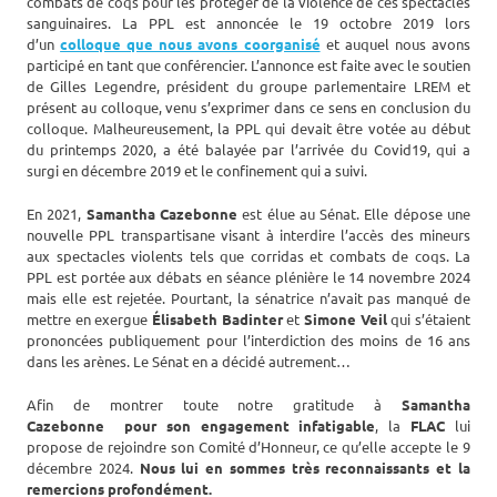
combats de coqs pour les protéger de la violence de ces spectacles
sanguinaires. La PPL est annoncée le 19 octobre 2019 lors
d’un
colloque que nous avons coorganisé
et auquel nous avons
participé en tant que conférencier. L’annonce est faite avec le soutien
de Gilles Legendre, président du groupe parlementaire LREM et
présent au colloque, venu s’exprimer dans ce sens en conclusion du
colloque. Malheureusement, la PPL qui devait être votée au début
du printemps 2020, a été balayée par l’arrivée du Covid19, qui a
surgi en décembre 2019 et le confinement qui a suivi.
En 2021,
Samantha Cazebonne
est élue au Sénat. Elle dépose une
nouvelle PPL transpartisane visant à interdire l’accès des mineurs
aux spectacles violents tels que corridas et combats de coqs. La
PPL est portée aux débats en séance plénière le 14 novembre 2024
mais elle est rejetée. Pourtant, la sénatrice n’avait pas manqué de
mettre en exergue
Élisabeth Badinter
et
Simone Veil
qui s’étaient
prononcées publiquement pour l’interdiction des moins de 16 ans
dans les arènes. Le Sénat en a décidé autrement…
Afin de montrer toute notre gratitude à
Samantha
Cazebonne
pour son engagement infatigable
, la
FLAC
lui
propose de rejoindre son Comité d’Honneur, ce qu’elle accepte le 9
décembre 2024.
Nous lui en sommes très reconnaissants et la
remercions profondément.