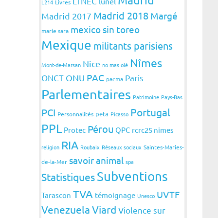
LTNEC
lunel
L214
Livres
Madrid 2018
Margé
Madrid 2017
mexico sin toreo
marie sara
Mexique
militants parisiens
Nîmes
Nice
Mont-de-Marsan
no mas olé
PAC
ONCT
ONU
Paris
pacma
Parlementaires
Patrimoine
Pays-Bas
Portugal
PCI
peta
Personnalités
Picasso
PPL
Pérou
Protec
QPC
rcrc25 nimes
RIA
religion
Roubaix
Réseaux sociaux
Saintes-Maries-
savoir animal
de-la-Mer
spa
Subventions
Statistiques
TVA
UVTF
Tarascon
témoignage
Unesco
Venezuela
Viard
Violence sur