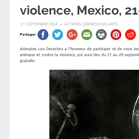
violence, Mexico, 
21 SEPTEMBRE 2024
ROGER LAHANA
ACTIONS
,
EXPRESSION, ARTS
Partager
Animales con Derechos a l’honneur de participer et de vous inv
animaux et contre la violence, qui aura lieu du 21 au 29 septem
gratuite.