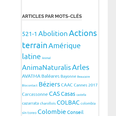
ARTICLES PAR MOTS-CLÉS
Actions
Abolition
521-1
terrain
Amérique
latine
Animal
Arles
AnimaNaturalis
AVATMA
Baléares
Bayonne
Beaucaire
Béziers
CAAC
Cannes 2017
Biocontact
CAS
Casas
Carcassonne
castella
COLBAC
cazarrata
charollois
colombia
Colombie
Conseil
sin toreo