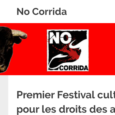
Skip
No Corrida
to
content
Abolition
de
la
corrida
Premier Festival cu
pour les droits des 