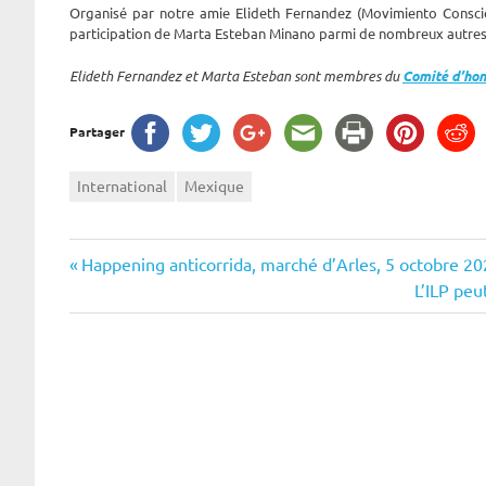
Organisé par notre amie Elideth Fernandez (Movimiento Consci
participation de Marta Esteban Minano parmi de nombreux autres mi
Elideth Fernandez et Marta Esteban sont membres du
Comité d’ho
Partager
International
Mexique
Navigation
Previous
Happening anticorrida, marché d’Arles, 5 octobre 2
Post:
Next
L’ILP pe
de
Post:
l’article