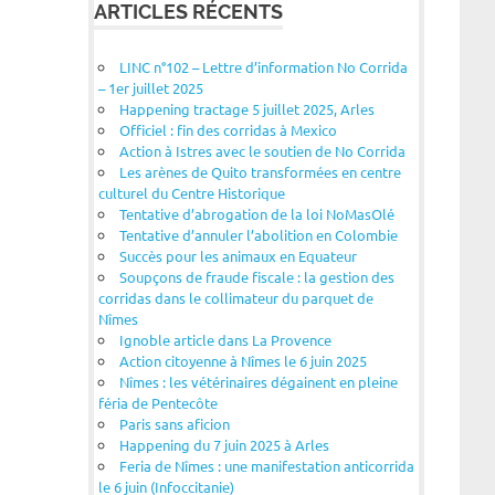
ARTICLES RÉCENTS
LINC n°102 – Lettre d’information No Corrida
– 1er juillet 2025
Happening tractage 5 juillet 2025, Arles
Officiel : fin des corridas à Mexico
Action à Istres avec le soutien de No Corrida
Les arènes de Quito transformées en centre
culturel du Centre Historique
Tentative d’abrogation de la loi NoMasOlé
Tentative d’annuler l’abolition en Colombie
Succès pour les animaux en Equateur
Soupçons de fraude fiscale : la gestion des
corridas dans le collimateur du parquet de
Nîmes
Ignoble article dans La Provence
Action citoyenne à Nîmes le 6 juin 2025
Nîmes : les vétérinaires dégainent en pleine
féria de Pentecôte
Paris sans aficion
Happening du 7 juin 2025 à Arles
Feria de Nîmes : une manifestation anticorrida
le 6 juin (Infoccitanie)