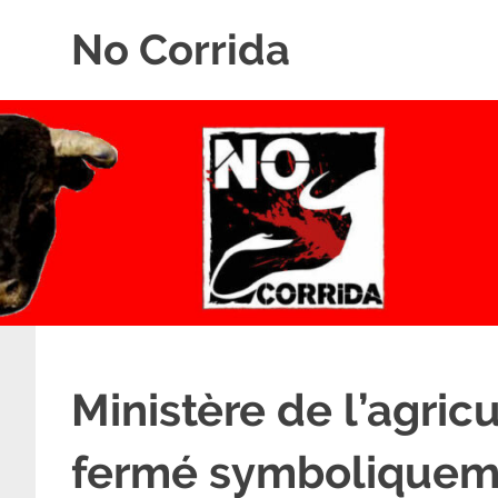
Skip
No Corrida
to
content
Abolition
de
la
corrida
Ministère de l’agric
fermé symboliqueme