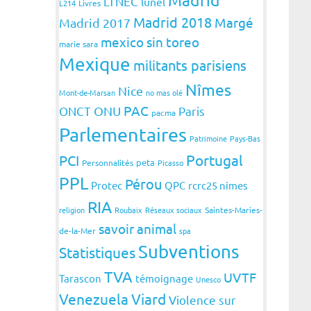
LTNEC
lunel
L214
Livres
Madrid 2018
Margé
Madrid 2017
mexico sin toreo
marie sara
Mexique
militants parisiens
Nîmes
Nice
Mont-de-Marsan
no mas olé
PAC
ONCT
ONU
Paris
pacma
Parlementaires
Patrimoine
Pays-Bas
Portugal
PCI
peta
Personnalités
Picasso
PPL
Pérou
Protec
QPC
rcrc25 nimes
RIA
religion
Roubaix
Réseaux sociaux
Saintes-Maries-
savoir animal
de-la-Mer
spa
Subventions
Statistiques
TVA
UVTF
Tarascon
témoignage
Unesco
Venezuela
Viard
Violence sur