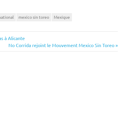
national
mexico sin toreo
Mexique
as à Alicante
Next
No Corrida rejoint le Mouvement Mexico Sin Toreo
Post: