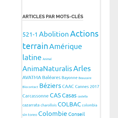
ARTICLES PAR MOTS-CLÉS
Actions
Abolition
521-1
terrain
Amérique
latine
Animal
Arles
AnimaNaturalis
AVATMA
Baléares
Bayonne
Beaucaire
Béziers
CAAC
Cannes 2017
Biocontact
CAS
Casas
Carcassonne
castella
COLBAC
cazarrata
charollois
colombia
Colombie
Conseil
sin toreo