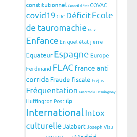
constitutionnel
COVAC
Conseil d'Etat
covid19
Ecole
Déficit
CRC
de tauromachie
eelv
Enfance
En quel état j'erre
Espagne
Equateur
Europe
FLAC
france anti
Ferdinand
corrida
Fraude fiscale
Fréjus
Fréquentation
Guatemala
Hemingway
ilp
Huffington Post
International
Intox
culturelle
Jalabert
Joseph Visu
Madrid