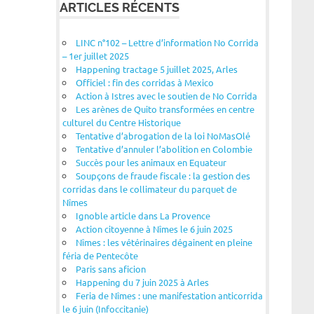
ARTICLES RÉCENTS
LINC n°102 – Lettre d’information No Corrida
– 1er juillet 2025
Happening tractage 5 juillet 2025, Arles
Officiel : fin des corridas à Mexico
Action à Istres avec le soutien de No Corrida
Les arènes de Quito transformées en centre
culturel du Centre Historique
Tentative d’abrogation de la loi NoMasOlé
Tentative d’annuler l’abolition en Colombie
Succès pour les animaux en Equateur
Soupçons de fraude fiscale : la gestion des
corridas dans le collimateur du parquet de
Nîmes
Ignoble article dans La Provence
Action citoyenne à Nîmes le 6 juin 2025
Nîmes : les vétérinaires dégainent en pleine
féria de Pentecôte
Paris sans aficion
Happening du 7 juin 2025 à Arles
Feria de Nîmes : une manifestation anticorrida
le 6 juin (Infoccitanie)