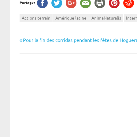
Partager
Actions terrain
Amérique latine
AnimaNaturalis
Inter
Navigation
Previous
Pour la fin des corridas pendant les fêtes de Hoguer
Post:
de
l’article