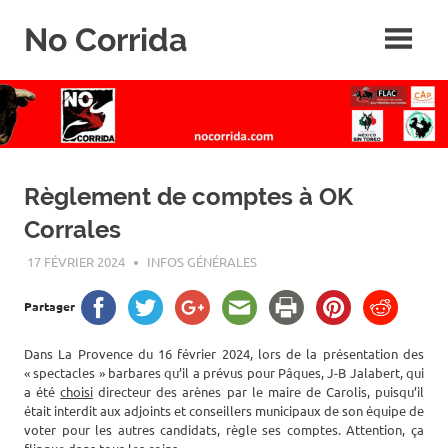
Skip
No Corrida
to
content
Abolition
de
la
corrida
Règlement de comptes à OK
Corrales
17 FÉVRIER 2024
ROGER LAHANA
INFOS GÉNÉRALES
Partager
Dans La Provence du 16 février 2024, lors de la présentation des
« spectacles » barbares qu’il a prévus pour Pâques, J-B Jalabert, qui
a été
choisi
directeur des arènes par le maire de Carolis, puisqu’il
était interdit aux adjoints et conseillers municipaux de son équipe de
voter pour les autres candidats, règle ses comptes. Attention, ça