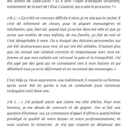
des arènes de Saint-Gilles ? Et à être l’objet d’attaques virulentes,
notamment de la part de l’élue C.Guintoli, qui a saisi le procureur ? »
J-B J. : «
Ça a été un concours difficile à vivre, je ne vais pas le cacher. Il
s’est dit tellement de choses, pour la plupart mensongères et
méchantes, que, bien sûr, quand tout ça arrive dans ma ville et que ça
arrive aux oreilles de mes enfants, de ma famille, ça fait du mal et
c’est désagréable à vivre. On a évoqué des histoires personnelles qui
ont été douloureuses pour moi, et qui ont été utilisées. D’autant plus
que j’ai renoué une relation correcte et respectueuse avec mon ex-
femme et que mes enfants ont retrouvé la paix et la tranquillité. J’ai
été jugé par des gens qui ne connaissent rien à mon histoire et qui
déballent tout ça en le déformant et en racontant des mensonges. »
C’est déjà ça. Nous apprenons que maintenant, il respecte sa femme,
après avoir été en garde à vue et condamné pour violences
conjugales voici deux ans.
J-B J. : «
J’ai postulé parce que j’aime ma ville d’Arles. Pour mon
honneur, je me devais de concourir et de gagner. J’en ai fait une
question d’honneur, oui.
La commission d’appel d’offres a quand même
privilégié la qualité de notre dossier et notre professionnalisme, et
nous voulons la remercier. Je n’ai pas ressenti un désamour des