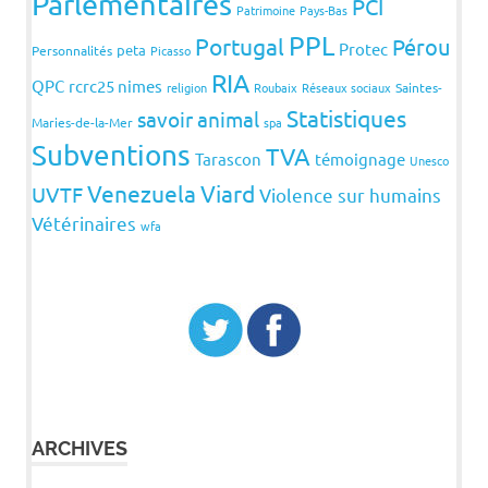
Parlementaires
PCI
Patrimoine
Pays-Bas
PPL
Portugal
Pérou
Protec
peta
Personnalités
Picasso
RIA
QPC
rcrc25 nimes
religion
Roubaix
Réseaux sociaux
Saintes-
Statistiques
savoir animal
Maries-de-la-Mer
spa
Subventions
TVA
Tarascon
témoignage
Unesco
Venezuela
Viard
UVTF
Violence sur humains
Vétérinaires
wfa
ARCHIVES