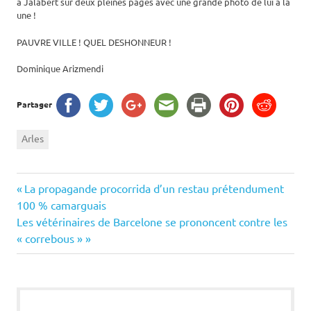
à Jalabert sur deux pleines pages avec une grande photo de lui à la
une !
PAUVRE VILLE ! QUEL DESHONNEUR !
Dominique Arizmendi
Partager
Arles
Navigation
Previous
La propagande procorrida d’un restau prétendument
Post:
100 % camarguais
de
Next
Les vétérinaires de Barcelone se prononcent contre les
Post:
« correbous »
l’article