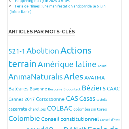
Happening du 7 juin 2025 à Arles
Feria de Nîmes : une manifestation anticorrida le 6 juin
(Infoccitanie)
ARTICLES PAR MOTS-CLÉS
Actions
Abolition
521-1
terrain
Amérique latine
Animal
Arles
AnimaNaturalis
AVATMA
Béziers
Baléares
CAAC
Bayonne
Beaucaire
Biocontact
CAS
Casas
Carcassonne
Cannes 2017
castella
COLBAC
cazarrata
charollois
colombia sin toreo
Colombie
Conseil constitutionnel
Conseil d'Etat