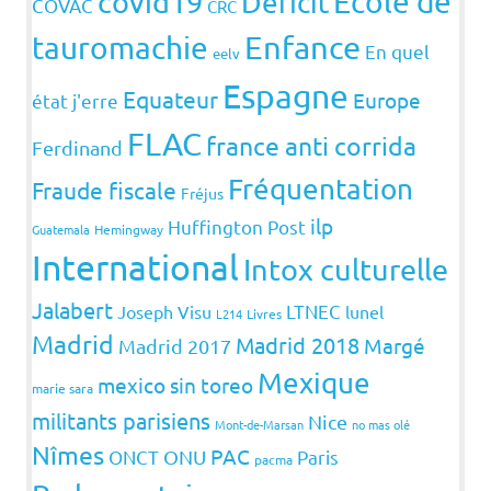
covid19
Ecole de
Déficit
COVAC
CRC
Enfance
tauromachie
En quel
eelv
Espagne
Equateur
Europe
état j'erre
FLAC
france anti corrida
Ferdinand
Fréquentation
Fraude fiscale
Fréjus
ilp
Huffington Post
Guatemala
Hemingway
International
Intox culturelle
Jalabert
LTNEC
Joseph Visu
lunel
L214
Livres
Madrid
Madrid 2018
Margé
Madrid 2017
Mexique
mexico sin toreo
marie sara
militants parisiens
Nice
Mont-de-Marsan
no mas olé
Nîmes
PAC
ONCT
ONU
Paris
pacma