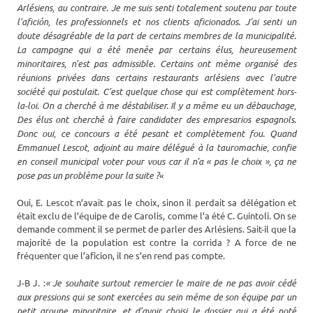
Arlésiens, au contraire. Je me suis senti totalement soutenu par toute
l’afición, les professionnels et nos clients aficionados. J’ai senti un
doute désagréable de la part de certains membres de la municipalité.
La campagne qui a été menée par certains élus, heureusement
minoritaires, n’est pas admissible.
Certains ont même organisé des
réunions privées dans certains restaurants arlésiens avec l’autre
société qui postulait. C’est quelque chose qui est complètement hors-
la-loi. On a cherché à me déstabiliser. Il y a même eu un débauchage,
Des élus ont cherché à faire candidater des empresarios espagnols.
Donc oui, ce concours a été pesant et complètement fou. Quand
Emmanuel Lescot, adjoint au maire délégué à la tauromachie, confie
en conseil municipal voter pour vous car il n’a « pas le choix », ça ne
pose pas un problème pour la suite ?
«
Oui, E. Lescot n’avait pas le choix, sinon il perdait sa délégation et
était exclu de l’équipe de de Carolis, comme l’a été C. Guintoli. On se
demande comment il se permet de parler des Arlésiens. Sait-il que la
majorité de la population est contre la corrida ? A force de ne
fréquenter que l’aficion, il ne s’en rend pas compte.
J-B J. :
« Je souhaite surtout remercier le maire de ne pas avoir cédé
aux pressions qui se sont exercées au sein même de son équipe par un
petit groupe minoritaire, et d’avoir choisi le dossier qui a été noté