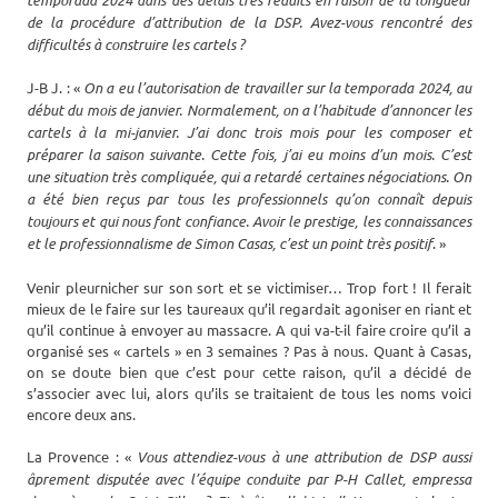
de la procédure d’attribution de la DSP. Avez-vous rencontré des
difficultés à construire les cartels ?
J-B J. : «
On a eu l’autorisation de travailler sur la temporada 2024, au
début du mois de janvier. Normalement, on a l’habitude d’annoncer les
cartels à la mi-janvier. J’ai donc trois mois pour les composer et
préparer la saison suivante. Cette fois, j’ai eu moins d’un mois.
C’est
une situation très compliquée, qui a retardé certaines négociations. On
a été bien reçus par tous les professionnels qu’on connaît depuis
toujours et qui nous font confiance. Avoir le prestige, les connaissances
et le professionnalisme de Simon Casas, c’est un point très positif
. »
Venir pleurnicher sur son sort et se victimiser… Trop fort ! Il ferait
mieux de le faire sur les taureaux qu’il regardait agoniser en riant et
qu’il continue à envoyer au massacre. A qui va-t-il faire croire qu’il a
organisé ses « cartels » en 3 semaines ? Pas à nous. Quant à Casas,
on se doute bien que c’est pour cette raison, qu’il a décidé de
s’associer avec lui, alors qu’ils se traitaient de tous les noms voici
encore deux ans.
La Provence : «
Vous attendiez-vous à une attribution de DSP aussi
âprement disputée avec l’équipe conduite par P-H Callet, empressa