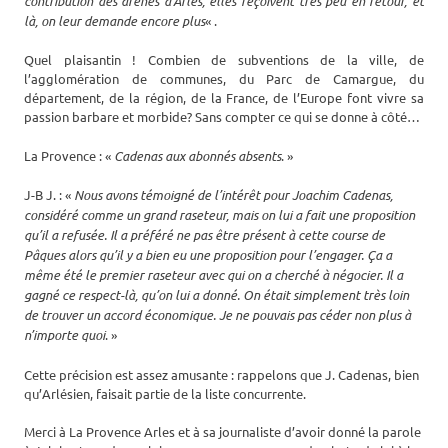
contribution des arènes d’Arles, elles reçoivent très peu en retour, et
là, on leur demande encore plus
« .
Quel plaisantin ! Combien de subventions de la ville, de
l’agglomération de communes, du Parc de Camargue, du
département, de la région, de la France, de l’Europe font vivre sa
passion barbare et morbide? Sans compter ce qui se donne à côté…
La Provence : «
Cadenas aux abonnés absents
. »
J-B J. : «
Nous avons témoigné de l’intérêt pour Joachim Cadenas,
considéré comme un grand raseteur, mais on lui a fait une proposition
qu’il a refusée. Il a préféré ne pas être présent à cette course de
Pâques alors qu’il y a bien eu une proposition pour l’engager.
Ça a
même été le premier raseteur avec qui on a cherché à négocier. Il a
gagné ce respect-là, qu’on lui a donné.
On était simplement très loin
de trouver un accord économique. Je ne pouvais pas céder non plus à
n’importe quoi
. »
Cette précision est assez amusante : rappelons que J. Cadenas, bien
qu’Arlésien, faisait partie de la liste concurrente.
Merci à La Provence Arles et à sa journaliste d’avoir donné la parole