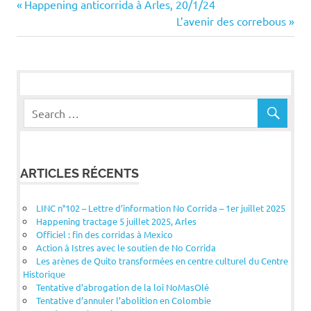
Navigation
Previous
Happening anticorrida à Arles, 20/1/24
Post:
Next
L’avenir des correbous
de
Post:
l’article
ARTICLES RÉCENTS
LINC n°102 – Lettre d’information No Corrida – 1er juillet 2025
Happening tractage 5 juillet 2025, Arles
Officiel : fin des corridas à Mexico
Action à Istres avec le soutien de No Corrida
Les arènes de Quito transformées en centre culturel du Centre
Historique
Tentative d’abrogation de la loi NoMasOlé
Tentative d’annuler l’abolition en Colombie