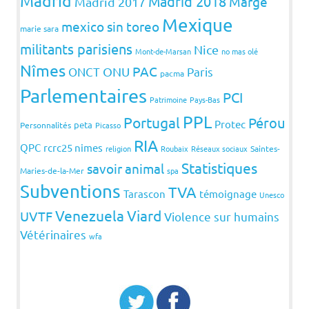
Madrid
Madrid 2018
Margé
Madrid 2017
Mexique
mexico sin toreo
marie sara
militants parisiens
Nice
Mont-de-Marsan
no mas olé
Nîmes
PAC
ONCT
ONU
Paris
pacma
Parlementaires
PCI
Patrimoine
Pays-Bas
PPL
Portugal
Pérou
Protec
peta
Personnalités
Picasso
RIA
QPC
rcrc25 nimes
religion
Roubaix
Réseaux sociaux
Saintes-
Statistiques
savoir animal
Maries-de-la-Mer
spa
Subventions
TVA
Tarascon
témoignage
Unesco
Venezuela
Viard
UVTF
Violence sur humains
Vétérinaires
wfa