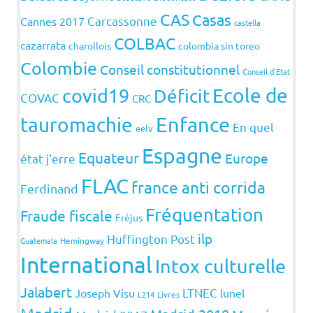
CAS
Casas
Carcassonne
Cannes 2017
castella
COLBAC
cazarrata
charollois
colombia sin toreo
Colombie
Conseil constitutionnel
Conseil d'Etat
covid19
Ecole de
Déficit
COVAC
CRC
Enfance
tauromachie
En quel
eelv
Espagne
Equateur
Europe
état j'erre
FLAC
france anti corrida
Ferdinand
Fréquentation
Fraude fiscale
Fréjus
ilp
Huffington Post
Guatemala
Hemingway
International
Intox culturelle
Jalabert
LTNEC
Joseph Visu
lunel
L214
Livres