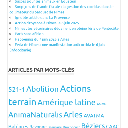
Succès pour les animaux en Equateur
Soupçons de fraude fiscale : la gestion des corridas dans le
collimateur du parquet de Nîmes
Ignoble article dans La Provence
Action citoyenne à Nîmes le 6 juin 2025
Nîmes : les vétérinaires dégainent en pleine féria de Pentecôte
Paris sans aficion
Happening du 7 juin 2025 à Arles
Feria de Nîmes : une manifestation anticorrida le 6 juin
(Infoccitanie)
ARTICLES PAR MOTS-CLÉS
Actions
Abolition
521-1
terrain
Amérique latine
Animal
Arles
AnimaNaturalis
AVATMA
Béziers
Baléares
CAAC
Bayonne
Beaucaire
Biocontact