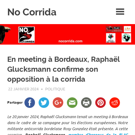
Skip
No Corrida
to
content
Abolition
de
la
corrida
En meeting à Bordeaux, Raphaël
Glucksmann confirme son
opposition à la corrida
22 JANVIER 2024
ROGER LAHANA
POLITIQUE
Partager
Le 20 janvier 2024, Raphaël Glucksmann tenait un meeting à Bordeaux
dans le cadre de sa campagne pour les élections européennes. Notre
militante anticorrida bordelaise Rosy Gonzalez était présente. A cette
occasion,
Raphaël Glucksmann,
membre d’honneur de la FLAC