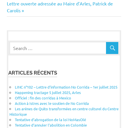
Next
Post:
Lettre ouverte adressée au Maire d’Arles, Patrick de
de
Post:
Carolis
l’article
ARTICLES RÉCENTS
LINC n°102 – Lettre d’information No Corrida – 1er juillet 2025
Happening tractage 5 juillet 2025, Arles
Officiel : fin des corridas à Mexico
Action à Istres avec le soutien de No Corrida
Les arènes de Quito transformées en centre culturel du Centre
Historique
Tentative d’abrogation de la loi NoMasOlé
Tentative d’annuler l’abolition en Colombie