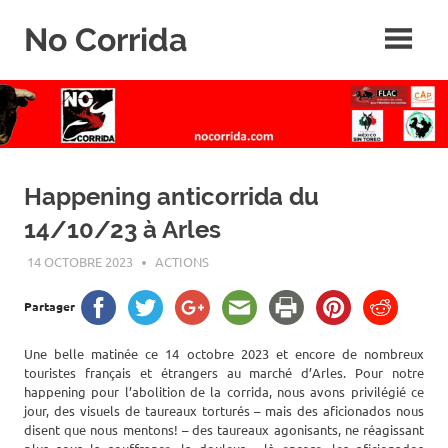
Skip
No Corrida
to
content
Abolition
de
la
corrida
Happening anticorrida du
14/10/23 à Arles
14 OCTOBRE 2023
ROGER LAHANA
ACTIONS
Partager
Une belle matinée ce 14 octobre 2023 et encore de nombreux
touristes français et étrangers au marché d’Arles. Pour notre
happening pour l’abolition de la corrida, nous avons privilégié ce
jour, des visuels de taureaux torturés – mais des aficionados nous
disent que nous mentons! – des taureaux agonisants, ne réagissant