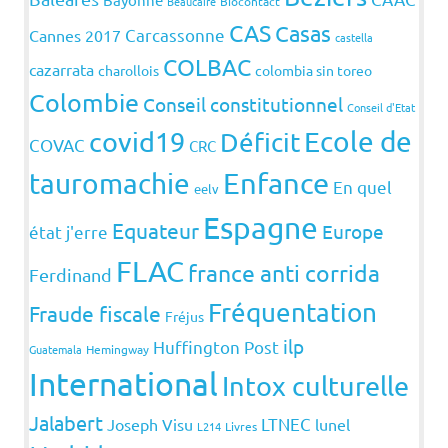
Beaucaire
Biocontact
CAS
Casas
Carcassonne
Cannes 2017
castella
COLBAC
cazarrata
charollois
colombia sin toreo
Colombie
Conseil constitutionnel
Conseil d'Etat
covid19
Ecole de
Déficit
COVAC
CRC
Enfance
tauromachie
En quel
eelv
Espagne
Equateur
Europe
état j'erre
FLAC
france anti corrida
Ferdinand
Fréquentation
Fraude fiscale
Fréjus
ilp
Huffington Post
Guatemala
Hemingway
International
Intox culturelle
Jalabert
LTNEC
Joseph Visu
lunel
L214
Livres