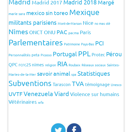
Madrid
Madrid 2018
Margé
Madrid 2017
Mexique
mexico sin toreo
marie sara
militants parisiens
Nice
Mont-de-Marsan
no mas olé
Nîmes
PAC
ONCT
ONU
Paris
pacma
Parlementaires
PCI
Patrimoine
Pays-Bas
PPL
Portugal
Pérou
Protec
peta
Personnalités
Picasso
RIA
QPC
rcrc25 nimes
religion
Roubaix
Réseaux sociaux
Saintes-
Statistiques
savoir animal
Maries-de-la-Mer
spa
Subventions
TVA
Tarascon
témoignage
Unesco
Venezuela
Viard
UVTF
Violence sur humains
Vétérinaires
wfa