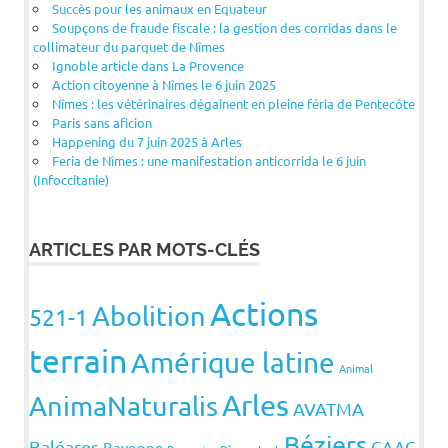
Succès pour les animaux en Equateur
Soupçons de fraude fiscale : la gestion des corridas dans le
collimateur du parquet de Nîmes
Ignoble article dans La Provence
Action citoyenne à Nîmes le 6 juin 2025
Nîmes : les vétérinaires dégainent en pleine féria de Pentecôte
Paris sans aficion
Happening du 7 juin 2025 à Arles
Feria de Nîmes : une manifestation anticorrida le 6 juin
(Infoccitanie)
ARTICLES PAR MOTS-CLÉS
Actions
Abolition
521-1
terrain
Amérique latine
Animal
Arles
AnimaNaturalis
AVATMA
Béziers
Baléares
CAAC
Bayonne