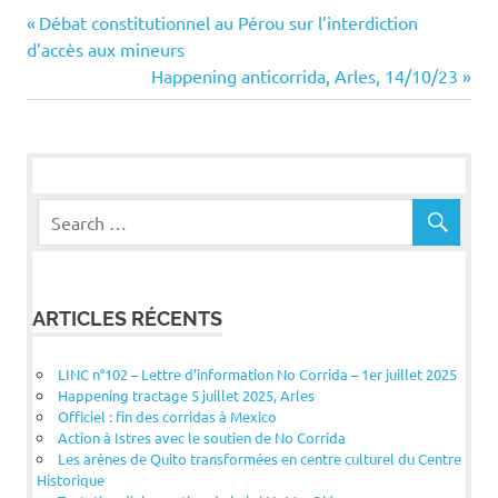
Navigation
Previous
Débat constitutionnel au Pérou sur l’interdiction
Post:
d’accès aux mineurs
de
Next
Happening anticorrida, Arles, 14/10/23
Post:
l’article
ARTICLES RÉCENTS
LINC n°102 – Lettre d’information No Corrida – 1er juillet 2025
Happening tractage 5 juillet 2025, Arles
Officiel : fin des corridas à Mexico
Action à Istres avec le soutien de No Corrida
Les arènes de Quito transformées en centre culturel du Centre
Historique