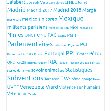
Jalabert
LTNEC
Joseph Visu
lunel
L214
Livres
Madrid
Madrid 2018
Margé
Madrid 2017
Mexique
mexico sin toreo
marie sara
militants parisiens
Nice
Mont-de-Marsan
no mas olé
Nîmes
PAC
ONCT
ONU
Paris
pacma
Parlementaires
PCI
Patrimoine
Pays-Bas
PPL
Portugal
Pérou
Protec
peta
Personnalités
Picasso
RIA
QPC
rcrc25 nimes
religion
Roubaix
Réseaux sociaux
Saintes-
Statistiques
savoir animal
Maries-de-la-Mer
spa
Subventions
TVA
Tarascon
témoignage
Unesco
Venezuela
Viard
UVTF
Violence sur humains
Vétérinaires
wfa