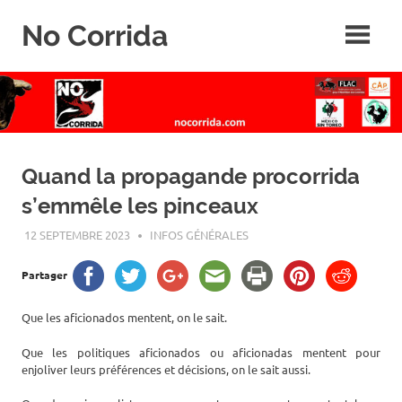
Skip
No Corrida
to
content
Abolition
de
la
corrida
Quand la propagande procorrida
s’emmêle les pinceaux
12 SEPTEMBRE 2023
ROGER LAHANA
INFOS GÉNÉRALES
Partager
Que les aficionados mentent, on le sait.
Que les politiques aficionados ou aficionadas mentent pour
enjoliver leurs préférences et décisions, on le sait aussi.