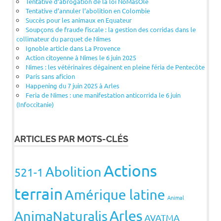
Tentative d’abrogation de la loi NoMasOlé
Tentative d’annuler l’abolition en Colombie
Succès pour les animaux en Equateur
Soupçons de fraude fiscale : la gestion des corridas dans le
collimateur du parquet de Nîmes
Ignoble article dans La Provence
Action citoyenne à Nîmes le 6 juin 2025
Nîmes : les vétérinaires dégainent en pleine féria de Pentecôte
Paris sans aficion
Happening du 7 juin 2025 à Arles
Feria de Nîmes : une manifestation anticorrida le 6 juin
(Infoccitanie)
ARTICLES PAR MOTS-CLÉS
Actions
Abolition
521-1
terrain
Amérique latine
Animal
Arles
AnimaNaturalis
AVATMA