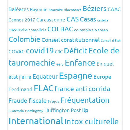
Béziers
Baléares
CAAC
Bayonne
Beaucaire
Biocontact
CAS
Casas
Carcassonne
Cannes 2017
castella
COLBAC
cazarrata
charollois
colombia sin toreo
Colombie
Conseil constitutionnel
Conseil d'Etat
covid19
Ecole de
Déficit
COVAC
CRC
Enfance
tauromachie
En quel
eelv
Espagne
Equateur
Europe
état j'erre
FLAC
france anti corrida
Ferdinand
Fréquentation
Fraude fiscale
Fréjus
ilp
Huffington Post
Guatemala
Hemingway
International
Intox culturelle