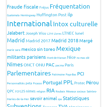
Fréquentation
Fraude fiscale
Fréjus
ilp
Huffington Post
Guatemala
Hemingway
International
Intox culturelle
Jalabert
LTNEC
Joseph Visu
lunel
L214
Livres
Madrid
Madrid 2018
Margé
Madrid 2017
Mexique
mexico sin toreo
marie sara
militants parisiens
Nice
Mont-de-Marsan
no mas olé
Nîmes
PAC
ONCT
ONU
Paris
pacma
Parlementaires
PCI
Patrimoine
Pays-Bas
PPL
Portugal
Pérou
Protec
peta
Personnalités
Picasso
RIA
QPC
rcrc25 nimes
religion
Roubaix
Réseaux sociaux
Saintes-
Statistiques
savoir animal
Maries-de-la-Mer
spa
Subventions
TVA
Tarascon
témoignage