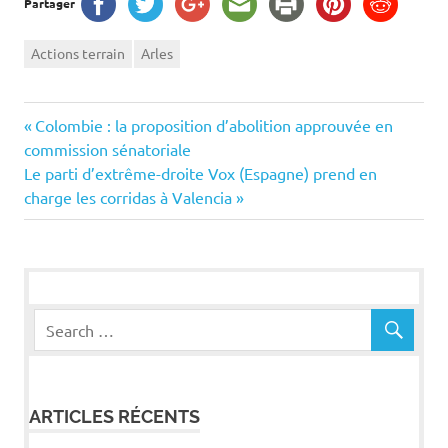
Partager
Actions terrain
Arles
Navigation
Previous
Colombie : la proposition d’abolition approuvée en
Post:
commission sénatoriale
de
Next
Le parti d’extrême-droite Vox (Espagne) prend en
Post:
charge les corridas à Valencia
l’article
ARTICLES RÉCENTS