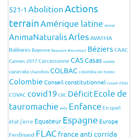
Actions
Abolition
521-1
terrain
Amérique latine
Animal
Arles
AnimaNaturalis
AVATMA
Béziers
Baléares
CAAC
Bayonne
Beaucaire
Biocontact
CAS
Casas
Carcassonne
Cannes 2017
castella
COLBAC
cazarrata
charollois
colombia sin toreo
Colombie
Conseil constitutionnel
Conseil d'Etat
covid19
Ecole de
Déficit
COVAC
CRC
Enfance
tauromachie
En quel
eelv
Espagne
Equateur
Europe
état j'erre
FLAC
france anti corrida
Ferdinand