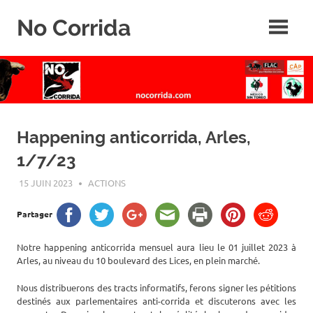
Skip
No Corrida
to
content
Abolition
de
la
corrida
Happening anticorrida, Arles,
1/7/23
15 JUIN 2023
ROGER LAHANA
ACTIONS
Partager
Notre happening anticorrida mensuel aura lieu le 01 juillet 2023 à
Arles, au niveau du 10 boulevard des Lices, en plein marché.
Nous distribuerons des tracts informatifs, ferons signer les pétitions
destinés aux parlementaires anti-corrida et discuterons avec les