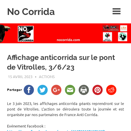
Skip
No Corrida
to
content
Abolition
de
la
corrida
Affichage anticorrida sur le pont
de Vitrolles, 3/6/23
15 AVRIL 2023
ROGER LAHANA
ACTIONS
Partager
Le 3 juin 2023, les affichages anticorrida géants reprendront sur le
pont de Vitrolles. L’action se déroulera toute la journée et est
organisée par nos partenaires de France Anti Corrida.
Evénement Facebook :