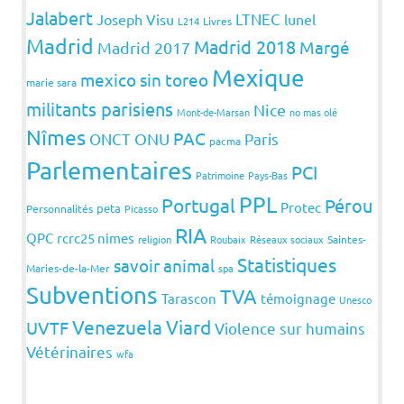
Jalabert
LTNEC
Joseph Visu
lunel
L214
Livres
Madrid
Madrid 2018
Margé
Madrid 2017
Mexique
mexico sin toreo
marie sara
militants parisiens
Nice
Mont-de-Marsan
no mas olé
Nîmes
PAC
ONCT
ONU
Paris
pacma
Parlementaires
PCI
Patrimoine
Pays-Bas
PPL
Portugal
Pérou
Protec
peta
Personnalités
Picasso
RIA
QPC
rcrc25 nimes
religion
Roubaix
Réseaux sociaux
Saintes-
Statistiques
savoir animal
Maries-de-la-Mer
spa
Subventions
TVA
Tarascon
témoignage
Unesco
Venezuela
Viard
UVTF
Violence sur humains
Vétérinaires
wfa