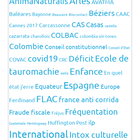
Arles
AnimaNaturalis
AVATMA
Béziers
Baléares
CAAC
Bayonne
Beaucaire
Biocontact
CAS
Casas
Carcassonne
Cannes 2017
castella
COLBAC
cazarrata
charollois
colombia sin toreo
Colombie
Conseil constitutionnel
Conseil d'Etat
covid19
Ecole de
Déficit
COVAC
CRC
Enfance
tauromachie
En quel
eelv
Espagne
Equateur
Europe
état j'erre
FLAC
france anti corrida
Ferdinand
Fréquentation
Fraude fiscale
Fréjus
ilp
Huffington Post
Guatemala
Hemingway
International
Intox culturelle