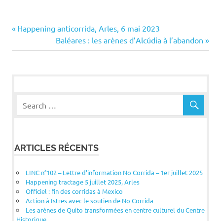
Navigation
Previous
Happening anticorrida, Arles, 6 mai 2023
Post:
Next
Baléares : les arènes d’Alcúdia à l’abandon
de
Post:
l’article
ARTICLES RÉCENTS
LINC n°102 – Lettre d’information No Corrida – 1er juillet 2025
Happening tractage 5 juillet 2025, Arles
Officiel : fin des corridas à Mexico
Action à Istres avec le soutien de No Corrida
Les arènes de Quito transformées en centre culturel du Centre
Historique