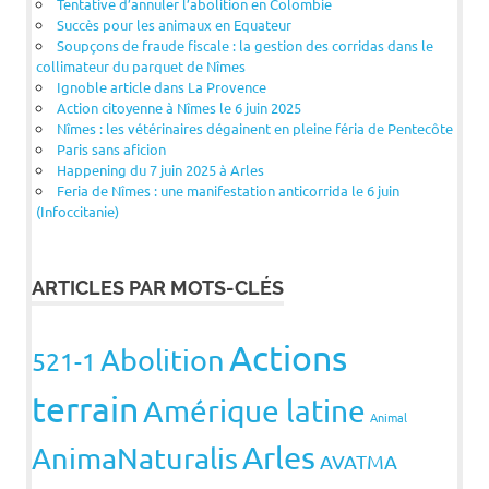
Tentative d’annuler l’abolition en Colombie
Succès pour les animaux en Equateur
Soupçons de fraude fiscale : la gestion des corridas dans le
collimateur du parquet de Nîmes
Ignoble article dans La Provence
Action citoyenne à Nîmes le 6 juin 2025
Nîmes : les vétérinaires dégainent en pleine féria de Pentecôte
Paris sans aficion
Happening du 7 juin 2025 à Arles
Feria de Nîmes : une manifestation anticorrida le 6 juin
(Infoccitanie)
ARTICLES PAR MOTS-CLÉS
Actions
Abolition
521-1
terrain
Amérique latine
Animal
Arles
AnimaNaturalis
AVATMA