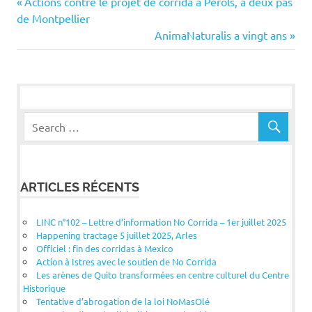
Navigation
Previous
Actions contre le projet de corrida à Pérols, à deux pas
Post:
de Montpellier
de
Next
AnimaNaturalis a vingt ans
Post:
l’article
ARTICLES RÉCENTS
LINC n°102 – Lettre d’information No Corrida – 1er juillet 2025
Happening tractage 5 juillet 2025, Arles
Officiel : fin des corridas à Mexico
Action à Istres avec le soutien de No Corrida
Les arènes de Quito transformées en centre culturel du Centre
Historique
Tentative d’abrogation de la loi NoMasOlé