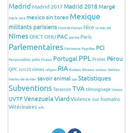
Madrid
Madrid 2018
Margé
Madrid 2017
Mexique
mexico sin toreo
marie sara
militants parisiens
Nice
Mont-de-Marsan
no mas olé
Nîmes
PAC
ONCT
ONU
Paris
pacma
Parlementaires
PCI
Patrimoine
Pays-Bas
PPL
Portugal
Pérou
Protec
peta
Personnalités
Picasso
RIA
QPC
rcrc25 nimes
religion
Roubaix
Réseaux sociaux
Saintes-
Statistiques
savoir animal
Maries-de-la-Mer
spa
Subventions
TVA
Tarascon
témoignage
Unesco
Venezuela
Viard
UVTF
Violence sur humains
Vétérinaires
wfa