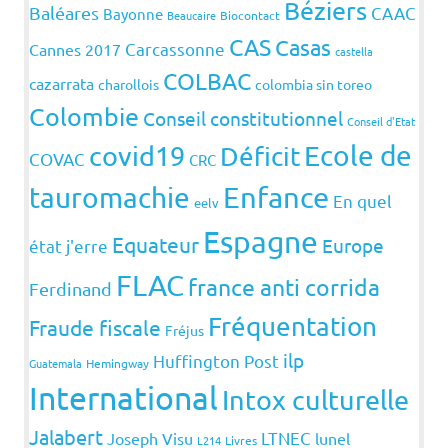
Béziers
Baléares
CAAC
Bayonne
Beaucaire
Biocontact
CAS
Casas
Carcassonne
Cannes 2017
castella
COLBAC
cazarrata
charollois
colombia sin toreo
Colombie
Conseil constitutionnel
Conseil d'Etat
covid19
Ecole de
Déficit
COVAC
CRC
Enfance
tauromachie
En quel
eelv
Espagne
Equateur
Europe
état j'erre
FLAC
france anti corrida
Ferdinand
Fréquentation
Fraude fiscale
Fréjus
ilp
Huffington Post
Guatemala
Hemingway
International
Intox culturelle
Jalabert
LTNEC
Joseph Visu
lunel
L214
Livres