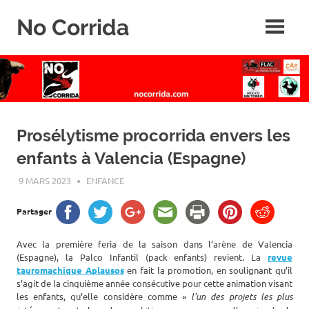
Skip
No Corrida
to
content
Abolition
de
la
corrida
Prosélytisme procorrida envers les
enfants à Valencia (Espagne)
9 MARS 2023
ROGER LAHANA
ENFANCE
Partager
Avec la première feria de la saison dans l’arène de Valencia
(Espagne), la Palco Infantil (pack enfants) revient. La
revue
tauromachique Aplausos
en fait la promotion, en soulignant qu’il
s’agit de la cinquième année consécutive pour cette animation visant
les enfants, qu’elle considère comme «
l’un des projets les plus