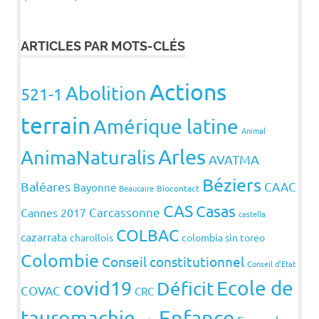
ARTICLES PAR MOTS-CLÉS
Actions
Abolition
521-1
terrain
Amérique latine
Animal
Arles
AnimaNaturalis
AVATMA
Béziers
Baléares
CAAC
Bayonne
Beaucaire
Biocontact
CAS
Casas
Carcassonne
Cannes 2017
castella
COLBAC
cazarrata
charollois
colombia sin toreo
Colombie
Conseil constitutionnel
Conseil d'Etat
covid19
Ecole de
Déficit
COVAC
CRC
Enfance
tauromachie