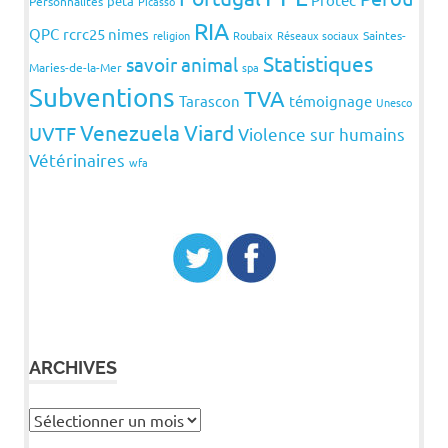
peta
Personnalités
Picasso
RIA
QPC
rcrc25 nimes
religion
Roubaix
Réseaux sociaux
Saintes-
Statistiques
savoir animal
Maries-de-la-Mer
spa
Subventions
TVA
Tarascon
témoignage
Unesco
Venezuela
Viard
UVTF
Violence sur humains
Vétérinaires
wfa
ARCHIVES
Archives