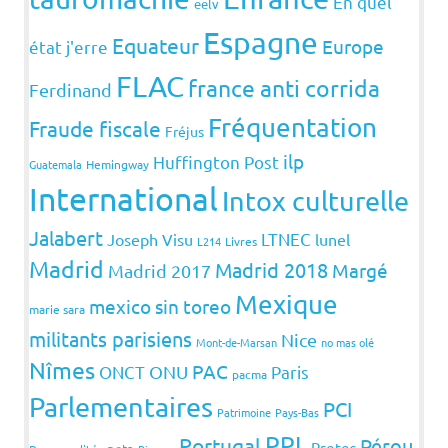
En quel
eelv
Espagne
Equateur
Europe
état j'erre
FLAC
france anti corrida
Ferdinand
Fréquentation
Fraude fiscale
Fréjus
ilp
Huffington Post
Guatemala
Hemingway
International
Intox culturelle
Jalabert
LTNEC
Joseph Visu
lunel
L214
Livres
Madrid
Madrid 2018
Margé
Madrid 2017
Mexique
mexico sin toreo
marie sara
militants parisiens
Nice
Mont-de-Marsan
no mas olé
Nîmes
PAC
ONCT
ONU
Paris
pacma
Parlementaires
PCI
Patrimoine
Pays-Bas
PPL
Portugal
Pérou
Protec