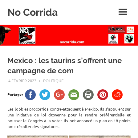
Skip
No Corrida
to
content
Abolition
de
la
corrida
Mexico : les taurins s’offrent une
campagne de com
4 FÉVRIER 2023
ROGER LAHANA
POLITIQUE
Partager
Les lobbies procorrida contre-attaquent à Mexico. Ils s’appuient sur
une initiative de loi citoyenne pour la rendre préférentielle et
pousser le Congrès à la voter. Ils ont annoncé un plan en 18 points
pour récolter des signatures.