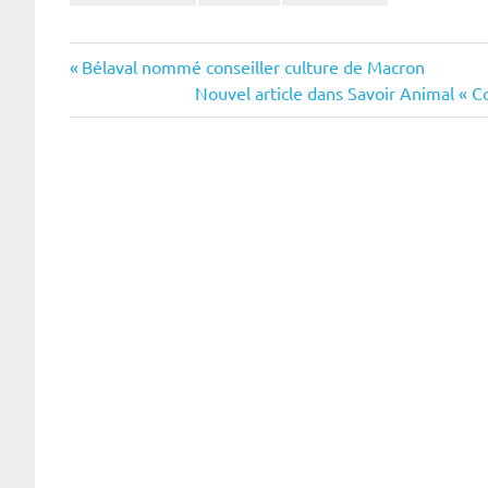
Navigation
Previous
Bélaval nommé conseiller culture de Macron
Post:
Next
Nouvel article dans Savoir Animal « Cor
de
Post:
l’article