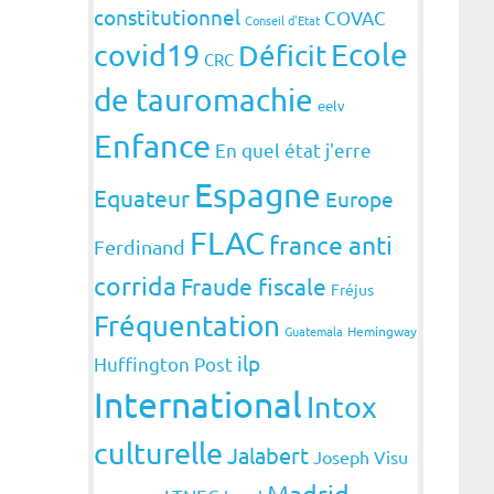
constitutionnel
COVAC
Conseil d'Etat
covid19
Ecole
Déficit
CRC
de tauromachie
eelv
Enfance
En quel état j'erre
Espagne
Equateur
Europe
FLAC
france anti
Ferdinand
corrida
Fraude fiscale
Fréjus
Fréquentation
Guatemala
Hemingway
ilp
Huffington Post
International
Intox
culturelle
Jalabert
Joseph Visu
Madrid