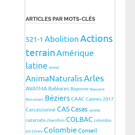
ARTICLES PAR MOTS-CLÉS
Actions
Abolition
521-1
terrain
Amérique
latine
Animal
Arles
AnimaNaturalis
AVATMA
Baléares
Bayonne
Beaucaire
Béziers
CAAC
Cannes 2017
Biocontact
CAS
Casas
Carcassonne
castella
COLBAC
cazarrata
charollois
colombia
Colombie
Conseil
sin toreo