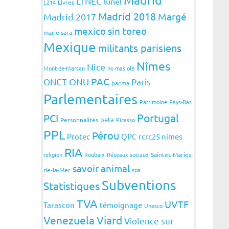
LTNEC
lunel
L214
Livres
Madrid 2018
Margé
Madrid 2017
mexico sin toreo
marie sara
Mexique
militants parisiens
Nîmes
Nice
Mont-de-Marsan
no mas olé
PAC
ONCT
ONU
Paris
pacma
Parlementaires
Patrimoine
Pays-Bas
Portugal
PCI
peta
Personnalités
Picasso
PPL
Pérou
Protec
QPC
rcrc25 nimes
RIA
religion
Roubaix
Réseaux sociaux
Saintes-Maries-
savoir animal
de-la-Mer
spa
Subventions
Statistiques
TVA
UVTF
Tarascon
témoignage
Unesco
Venezuela
Viard
Violence sur