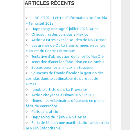
ARTICLES RÉCENTS
LINC n°102 – Lettre d’information No Corrida
– 1er juillet 2025
Happening tractage 5 juillet 2025, Arles
Officiel : fin des corridas à Mexico
Action à Istres avec le soutien de No Corrida
Les arènes de Quito transformées en centre
culturel du Centre Historique
Tentative d’abrogation de la loi NoMasOlé
Tentative d’annuler l’abolition en Colombie
Succès pour les animaux en Equateur
Soupçons de fraude fiscale : la gestion des
corridas dans le collimateur du parquet de
Nîmes
Ignoble article dans La Provence
Action citoyenne à Nîmes le 6 juin 2025
Nîmes : les vétérinaires dégainent en pleine
féria de Pentecôte
Paris sans aficion
Happening du 7 juin 2025 à Arles
Feria de Nîmes : une manifestation anticorrida
le 6 juin (Infoccitanie)