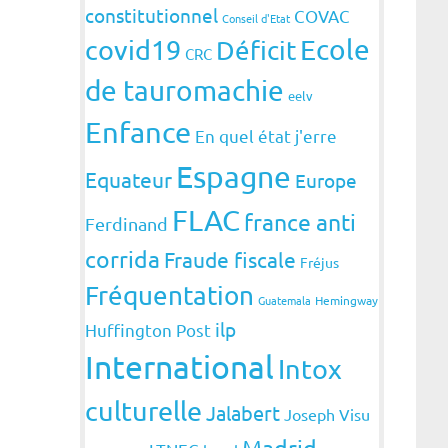
constitutionnel
COVAC
Conseil d'Etat
covid19
Ecole
Déficit
CRC
de tauromachie
eelv
Enfance
En quel état j'erre
Espagne
Equateur
Europe
FLAC
france anti
Ferdinand
corrida
Fraude fiscale
Fréjus
Fréquentation
Guatemala
Hemingway
ilp
Huffington Post
International
Intox
culturelle
Jalabert
Joseph Visu
Madrid