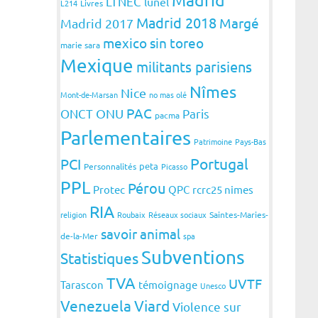
LTNEC
lunel
L214
Livres
Madrid 2018
Margé
Madrid 2017
mexico sin toreo
marie sara
Mexique
militants parisiens
Nîmes
Nice
Mont-de-Marsan
no mas olé
PAC
ONCT
ONU
Paris
pacma
Parlementaires
Patrimoine
Pays-Bas
Portugal
PCI
peta
Personnalités
Picasso
PPL
Pérou
Protec
QPC
rcrc25 nimes
RIA
religion
Roubaix
Réseaux sociaux
Saintes-Maries-
savoir animal
de-la-Mer
spa
Subventions
Statistiques
TVA
UVTF
Tarascon
témoignage
Unesco
Venezuela
Viard
Violence sur