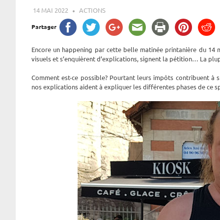
14 MAI 2022
ROGER LAHANA
ACTIONS
Partager
Encore un happening par cette belle matinée printanière du 14 ma
visuels et s’enquièrent d’explications, signent la pétition… La plu
Comment est-ce possible? Pourtant leurs impôts contribuent à 
nos explications aident à expliquer les différentes phases de ce s