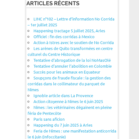
ARTICLES RÉCENTS
LINC n°102 – Lettre d’information No Corrida
– 1er juillet 2025
Happening tractage 5 juillet 2025, Arles
Officiel : fin des corridas à Mexico
Action à Istres avec le soutien de No Corrida
Les arènes de Quito transformées en centre
culturel du Centre Historique
Tentative d’abrogation de la loi NoMasOlé
Tentative d’annuler l’abolition en Colombie
Succès pour les animaux en Equateur
Soupçons de fraude fiscale : la gestion des
corridas dans le collimateur du parquet de
Nîmes
Ignoble article dans La Provence
Action citoyenne à Nîmes le 6 juin 2025
Nîmes : les vétérinaires dégainent en pleine
féria de Pentecôte
Paris sans aficion
Happening du 7 juin 2025 à Arles
Feria de Nîmes : une manifestation anticorrida
le 6 juin (Infoccitanie)