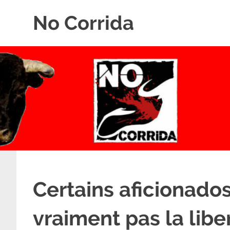
Skip
No Corrida
to
content
Abolition
de
la
corrida
Certains aficionado
vraiment pas la libe