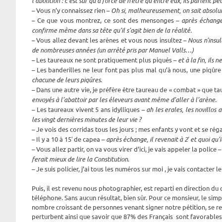
l’abolition : c’est sûr qu’à force de n’être qu’entre eux, ils parlent pe
– Vous n’y connaissez rien –
Oh si, malheureusement, on sait absolum
– Ce que vous montrez, ce sont des mensonges –
après échange
confirme même dans sa tête qu’il s’agit bien de la réalité.
– Vous allez devant les arènes et vous nous insultez –
Nous n’insul
de nombreuses années (un arrêté pris par Manuel Valls…)
– Les taureaux ne sont pratiquement plus piqués –
et à la fin, ils
– Les banderilles ne leur font pas plus mal qu’à nous, une piqûr
chacune de leurs piqûres
.
– Dans une autre vie, je préfère être taureau de « combat » que t
envoyés à l’abattoir par les éleveurs avant même d’aller à l’arène.
– Les taureaux vivent 5 ans idylliques –
ah les erales, les novillos
les vingt dernières minutes de leur vie ?
– Je vois des corridas tous les jours ; mes enfants y vont et se rég
– Il y a 10 à 15′ de capea –
après échange, il revenait à 2′ et quoi qu’i
– Vous allez partir, on va vous virer d’ici, je vais appeler la police 
ferait mieux de lire la Constitution
.
– Je suis policier, j’ai tous les numéros sur moi , je vais contacter l
Puis, il est revenu nous photographier, est reparti en direction d
téléphone. Sans aucun résultat, bien sûr. Pour ce monsieur, le simpl
nombre croissant de personnes venant signer notre pétition, se ren
perturbent ainsi que savoir que 87% des Français sont favorables 