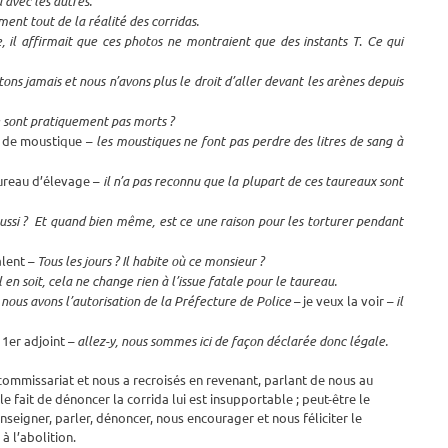
u avec les autres.
ent tout de la réalité des corridas.
, il affirmait que ces photos ne montraient que des instants T
.
Ce qui
tons jamais et nous n’avons plus le droit d’aller devant les arènes depuis
 ne sont pratiquement pas morts ?
e de moustique –
les moustiques ne font pas perdre des litres de sang à
aureau d’élevage –
il n’a pas reconnu que la plupart de ces taureaux sont
 aussi ? Et quand bien même, est ce une raison pour les torturer pendant
alent –
Tous les jours ? Il habite où ce monsieur ?
l en soit, cela ne change rien à l’issue fatale pour le taureau.
–
nous avons l’autorisation de la Préfecture de Police
– je veux la voir –
il
e 1er adjoint –
allez-y, nous sommes ici de façon déclarée donc légale.
u commissariat et nous a recroisés en revenant, parlant de nous au
e fait de dénoncer la corrida lui est insupportable ; peut-être le
seigner, parler, dénoncer, nous encourager et nous féliciter le
à l’abolition.