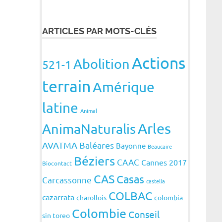
ARTICLES PAR MOTS-CLÉS
Actions
Abolition
521-1
terrain
Amérique
latine
Animal
Arles
AnimaNaturalis
AVATMA
Baléares
Bayonne
Beaucaire
Béziers
CAAC
Cannes 2017
Biocontact
CAS
Casas
Carcassonne
castella
COLBAC
cazarrata
charollois
colombia
Colombie
Conseil
sin toreo