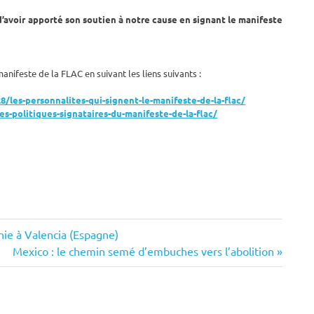
avoir apporté son soutien à notre cause en signant le manifeste
anifeste de la FLAC en suivant les liens suivants :
8/les-personnalites-qui-signent-le-manifeste-de-la-flac/
s-politiques-signataires-du-manifeste-de-la-flac/
hie à Valencia (Espagne)
Next
Mexico : le chemin semé d’embuches vers l’abolition
Post: