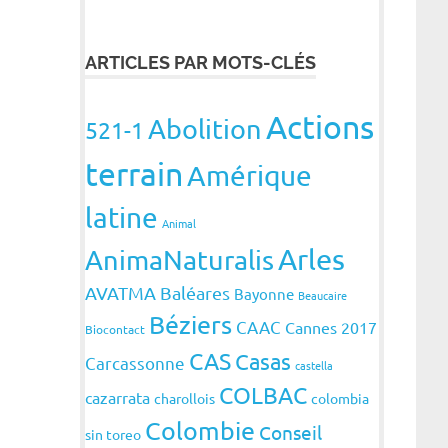
ARTICLES PAR MOTS-CLÉS
Actions
Abolition
521-1
terrain
Amérique
latine
Animal
Arles
AnimaNaturalis
AVATMA
Baléares
Bayonne
Beaucaire
Béziers
CAAC
Cannes 2017
Biocontact
CAS
Casas
Carcassonne
castella
COLBAC
cazarrata
charollois
colombia
Colombie
Conseil
sin toreo