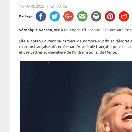
15 MARS 2022
ROGER LAHANA
ENFANCE
Partager
Véronique Sanson
, née à Boulogne-Billancourt, est une auteure-c
Elle a obtenu durant sa carrière de nombreux prix et décoratio
chanson française, décernée par l’Académie française pour l’en
et des Lettres et chevalière de l’ordre national du Mérite.