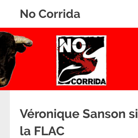
Skip
No Corrida
to
content
Abolition
de
la
corrida
Véronique Sanson si
la FLAC