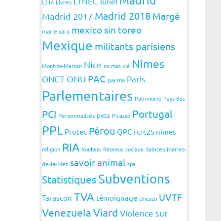
LTNEC
lunel
L214
Livres
Madrid 2018
Margé
Madrid 2017
mexico sin toreo
marie sara
Mexique
militants parisiens
Nîmes
Nice
Mont-de-Marsan
no mas olé
PAC
ONCT
ONU
Paris
pacma
Parlementaires
Patrimoine
Pays-Bas
Portugal
PCI
peta
Personnalités
Picasso
PPL
Pérou
Protec
QPC
rcrc25 nimes
RIA
religion
Roubaix
Réseaux sociaux
Saintes-Maries-
savoir animal
de-la-Mer
spa
Subventions
Statistiques
TVA
UVTF
Tarascon
témoignage
Unesco
Venezuela
Viard
Violence sur