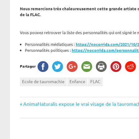
Nous remercions très chaleureusement cette grande artiste d’
de la FLAC.
Vous pouvez retrouver la liste des personnalités qui ont signé le m
Personnalités médiatiques :
https://nocorrida.com/2021/10/2
Personnalités politiques :
https://nocorrida.com/personnalite
Partager
Ecole de tauromachie
Enfance
FLAC
Navigation
Previous
AnimaNaturalis expose le vrai visage de la tauromac
Post:
de
l’article