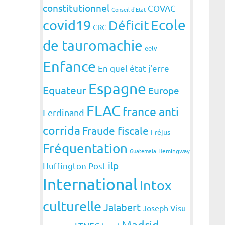
constitutionnel
COVAC
Conseil d'Etat
covid19
Ecole
Déficit
CRC
de tauromachie
eelv
Enfance
En quel état j'erre
Espagne
Equateur
Europe
FLAC
france anti
Ferdinand
corrida
Fraude fiscale
Fréjus
Fréquentation
Guatemala
Hemingway
ilp
Huffington Post
International
Intox
culturelle
Jalabert
Joseph Visu
Madrid