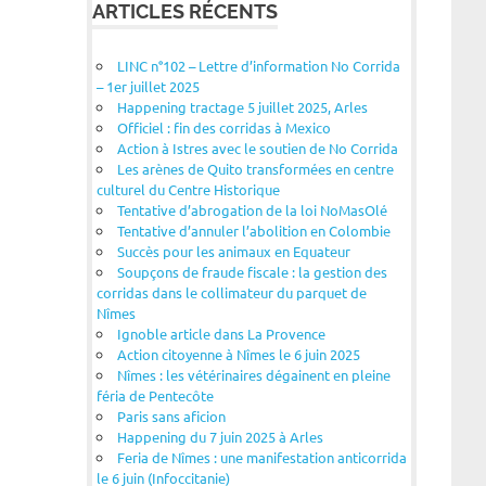
ARTICLES RÉCENTS
LINC n°102 – Lettre d’information No Corrida
– 1er juillet 2025
Happening tractage 5 juillet 2025, Arles
Officiel : fin des corridas à Mexico
Action à Istres avec le soutien de No Corrida
Les arènes de Quito transformées en centre
culturel du Centre Historique
Tentative d’abrogation de la loi NoMasOlé
Tentative d’annuler l’abolition en Colombie
Succès pour les animaux en Equateur
Soupçons de fraude fiscale : la gestion des
corridas dans le collimateur du parquet de
Nîmes
Ignoble article dans La Provence
Action citoyenne à Nîmes le 6 juin 2025
Nîmes : les vétérinaires dégainent en pleine
féria de Pentecôte
Paris sans aficion
Happening du 7 juin 2025 à Arles
Feria de Nîmes : une manifestation anticorrida
le 6 juin (Infoccitanie)