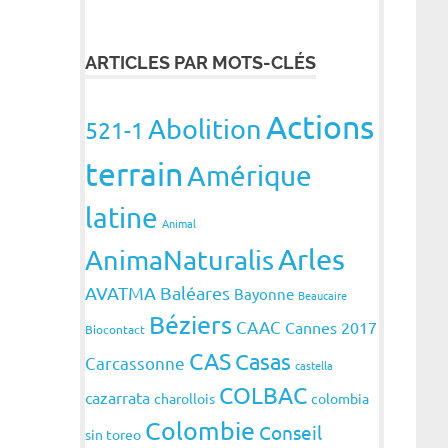
ARTICLES PAR MOTS-CLÉS
Actions
Abolition
521-1
terrain
Amérique
latine
Animal
Arles
AnimaNaturalis
AVATMA
Baléares
Bayonne
Beaucaire
Béziers
CAAC
Cannes 2017
Biocontact
CAS
Casas
Carcassonne
castella
COLBAC
cazarrata
charollois
colombia
Colombie
Conseil
sin toreo