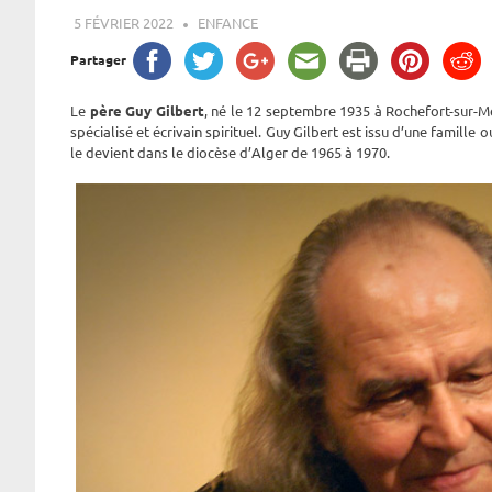
5 FÉVRIER 2022
ROGER LAHANA
ENFANCE
Partager
Le
père Guy Gilbert
, né le 12 septembre 1935 à Rochefort-sur-Me
spécialisé et écrivain spirituel. Guy Gilbert est issu d’une famille 
le devient dans le diocèse d’Alger de 1965 à 1970.