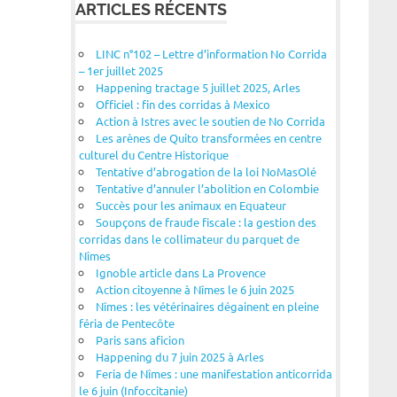
ARTICLES RÉCENTS
LINC n°102 – Lettre d’information No Corrida
– 1er juillet 2025
Happening tractage 5 juillet 2025, Arles
Officiel : fin des corridas à Mexico
Action à Istres avec le soutien de No Corrida
Les arènes de Quito transformées en centre
culturel du Centre Historique
Tentative d’abrogation de la loi NoMasOlé
Tentative d’annuler l’abolition en Colombie
Succès pour les animaux en Equateur
Soupçons de fraude fiscale : la gestion des
corridas dans le collimateur du parquet de
Nîmes
Ignoble article dans La Provence
Action citoyenne à Nîmes le 6 juin 2025
Nîmes : les vétérinaires dégainent en pleine
féria de Pentecôte
Paris sans aficion
Happening du 7 juin 2025 à Arles
Feria de Nîmes : une manifestation anticorrida
le 6 juin (Infoccitanie)