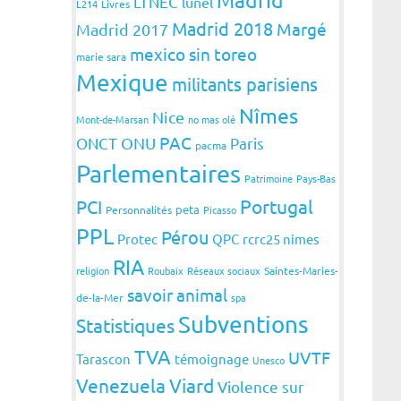
LTNEC
lunel
L214
Livres
Madrid 2018
Margé
Madrid 2017
mexico sin toreo
marie sara
Mexique
militants parisiens
Nîmes
Nice
Mont-de-Marsan
no mas olé
PAC
ONCT
ONU
Paris
pacma
Parlementaires
Patrimoine
Pays-Bas
Portugal
PCI
peta
Personnalités
Picasso
PPL
Pérou
Protec
QPC
rcrc25 nimes
RIA
religion
Roubaix
Réseaux sociaux
Saintes-Maries-
savoir animal
de-la-Mer
spa
Subventions
Statistiques
TVA
UVTF
Tarascon
témoignage
Unesco
Venezuela
Viard
Violence sur