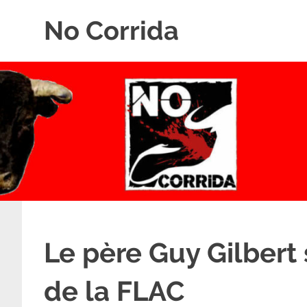
Skip
No Corrida
to
content
Abolition
de
la
corrida
Le père Guy Gilbert 
de la FLAC