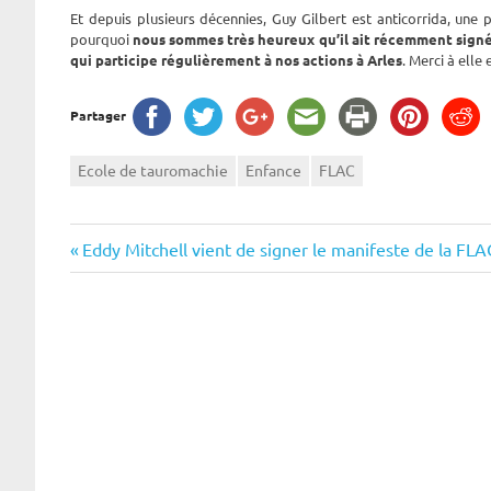
Et depuis plusieurs décennies, Guy Gilbert est anticorrida, une 
pourquoi
nous sommes très heureux qu’il ait récemment signé 
qui participe régulièrement à nos actions à Arles
. Merci à elle 
Partager
Ecole de tauromachie
Enfance
FLAC
Navigation
Previous
Eddy Mitchell vient de signer le manifeste de la FLA
Post:
de
l’article