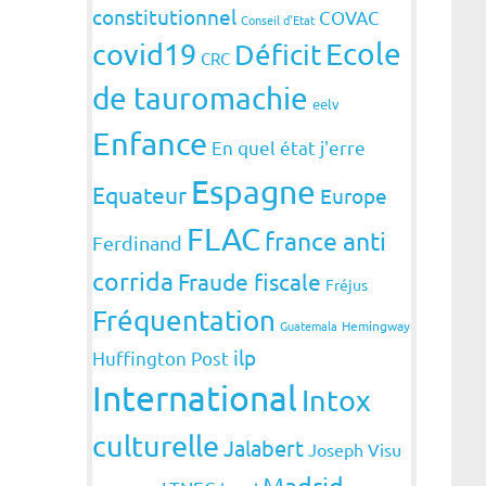
constitutionnel
COVAC
Conseil d'Etat
covid19
Ecole
Déficit
CRC
de tauromachie
eelv
Enfance
En quel état j'erre
Espagne
Equateur
Europe
FLAC
france anti
Ferdinand
corrida
Fraude fiscale
Fréjus
Fréquentation
Guatemala
Hemingway
ilp
Huffington Post
International
Intox
culturelle
Jalabert
Joseph Visu
Madrid