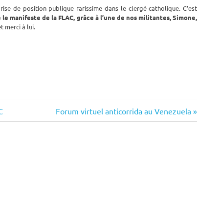
prise de position publique rarissime dans le clergé catholique. C’est
le manifeste de la FLAC, grâce à l’une de nos militantes, Simone,
et merci à lui.
Next
C
Forum virtuel anticorrida au Venezuela
Post: