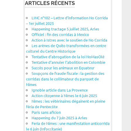
ARTICLES RÉCENTS
LINC n°102 – Lettre d’information No Corrida
– 1er juillet 2025
Happening tractage 5 juillet 2025, Arles
Officiel : fin des corridas à Mexico
Action à Istres avec le soutien de No Corrida
Les arènes de Quito transformées en centre
culturel du Centre Historique
Tentative d’abrogation de la loi NoMasOlé
Tentative d’annuler l’abolition en Colombie
Succès pour les animaux en Equateur
Soupçons de fraude fiscale : la gestion des
corridas dans le collimateur du parquet de
Nîmes
Ignoble article dans La Provence
Action citoyenne à Nîmes le 6 juin 2025
Nîmes : les vétérinaires dégainent en pleine
féria de Pentecôte
Paris sans aficion
Happening du 7 juin 2025 à Arles
Feria de Nîmes : une manifestation anticorrida
le 6 juin (Infoccitanie)