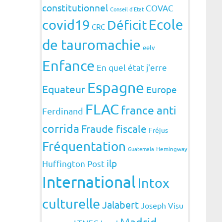
constitutionnel
COVAC
Conseil d'Etat
covid19
Ecole
Déficit
CRC
de tauromachie
eelv
Enfance
En quel état j'erre
Espagne
Equateur
Europe
FLAC
france anti
Ferdinand
corrida
Fraude fiscale
Fréjus
Fréquentation
Guatemala
Hemingway
ilp
Huffington Post
International
Intox
culturelle
Jalabert
Joseph Visu
Madrid