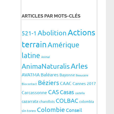
ARTICLES PAR MOTS-CLÉS
Actions
Abolition
521-1
terrain
Amérique
latine
Animal
Arles
AnimaNaturalis
AVATMA
Baléares
Bayonne
Beaucaire
Béziers
CAAC
Cannes 2017
Biocontact
CAS
Casas
Carcassonne
castella
COLBAC
cazarrata
charollois
colombia
Colombie
Conseil
sin toreo