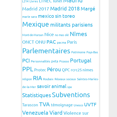
LTNEC
lunel
L214
Livres
Madrid 2018
Margé
Madrid 2017
mexico sin toreo
marie sara
Mexique
militants parisiens
Nîmes
Nice
Mont-de-Marsan
no mas olé
PAC
ONCT
ONU
Paris
pacma
Parlementaires
Patrimoine
Pays-Bas
Portugal
PCI
peta
Personnalités
Picasso
PPL
Pérou
Protec
QPC
rcrc25 nimes
RIA
religion
Roubaix
Réseaux sociaux
Saintes-Maries-
savoir animal
de-la-Mer
spa
Subventions
Statistiques
TVA
UVTF
Tarascon
témoignage
Unesco
Venezuela
Viard
Violence sur