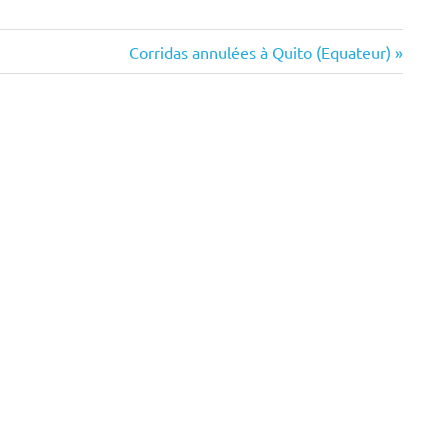
Next
Corridas annulées à Quito (Equateur)
Post: