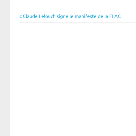
Navigation
Previous
Claude Lelouch signe le manifeste de la FLAC
Post:
de
l’article