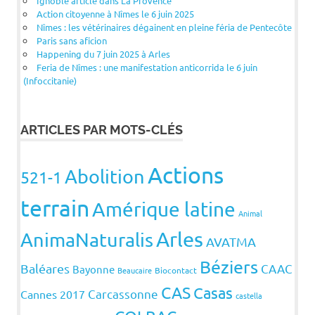
Ignoble article dans La Provence
Action citoyenne à Nîmes le 6 juin 2025
Nîmes : les vétérinaires dégainent en pleine féria de Pentecôte
Paris sans aficion
Happening du 7 juin 2025 à Arles
Feria de Nîmes : une manifestation anticorrida le 6 juin
(Infoccitanie)
ARTICLES PAR MOTS-CLÉS
Actions
Abolition
521-1
terrain
Amérique latine
Animal
Arles
AnimaNaturalis
AVATMA
Béziers
Baléares
CAAC
Bayonne
Beaucaire
Biocontact
CAS
Casas
Carcassonne
Cannes 2017
castella