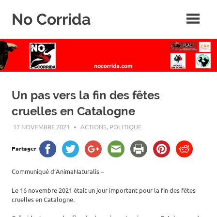
Skip
No Corrida
to
content
Abolition
de
la
corrida
Un pas vers la fin des fêtes
cruelles en Catalogne
17 NOVEMBRE 2021
ROGER LAHANA
ACTIONS
,
POLITIQUE
Partager
Communiqué d’AnimaNaturalis –
Le 16 novembre 2021 était un jour important pour la fin des fêtes
cruelles en Catalogne.