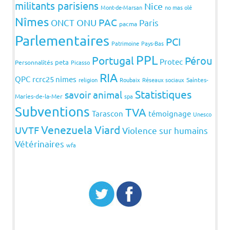
militants parisiens
Nice
Mont-de-Marsan
no mas olé
Nîmes
PAC
ONCT
ONU
Paris
pacma
Parlementaires
PCI
Patrimoine
Pays-Bas
PPL
Portugal
Pérou
Protec
peta
Personnalités
Picasso
RIA
QPC
rcrc25 nimes
religion
Roubaix
Réseaux sociaux
Saintes-
Statistiques
savoir animal
Maries-de-la-Mer
spa
Subventions
TVA
Tarascon
témoignage
Unesco
Venezuela
Viard
UVTF
Violence sur humains
Vétérinaires
wfa