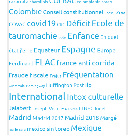
COLBAC
cazarrata
charollois
colombia sin toreo
Colombie
Conseil constitutionnel
Conseil d'Etat
covid19
Ecole de
Déficit
COVAC
CRC
Enfance
tauromachie
En quel
eelv
Espagne
Equateur
Europe
état j'erre
FLAC
france anti corrida
Ferdinand
Fréquentation
Fraude fiscale
Fréjus
ilp
Huffington Post
Guatemala
Hemingway
International
Intox culturelle
Jalabert
LTNEC
Joseph Visu
lunel
L214
Livres
Madrid
Madrid 2018
Margé
Madrid 2017
Mexique
mexico sin toreo
marie sara