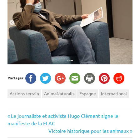
Partager
Actions terrain
AnimaNaturalis
Espagne
International
Navigation
Previous
Le journaliste et activiste Hugo Clément signe le
Post:
manifeste de la FLAC
de
Next
Victoire historique pour les animaux
Post: