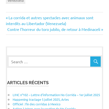
Venezuela
Navigation
Previous
La corrida et autres spectacles avec animaux sont
Post:
interdits au Libertador (Venezuela)
de
Next
Contre l’horreur du toro jubilo, de retour à Medinaceli
Post:
l’article
ARTICLES RÉCENTS
LINC n°102 – Lettre d’information No Corrida – 1er juillet 2025
Happening tractage 5 juillet 2025, Arles
Officiel : fin des corridas à Mexico
Action à Istres avec le soutien de No Corrida