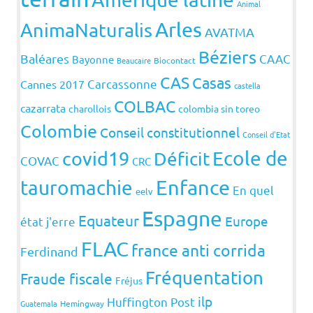
Animal
Arles
AnimaNaturalis
AVATMA
Béziers
Baléares
CAAC
Bayonne
Beaucaire
Biocontact
CAS
Casas
Carcassonne
Cannes 2017
castella
COLBAC
cazarrata
charollois
colombia sin toreo
Colombie
Conseil constitutionnel
Conseil d'Etat
covid19
Ecole de
Déficit
COVAC
CRC
Enfance
tauromachie
En quel
eelv
Espagne
Equateur
Europe
état j'erre
FLAC
france anti corrida
Ferdinand
Fréquentation
Fraude fiscale
Fréjus
ilp
Huffington Post
Guatemala
Hemingway