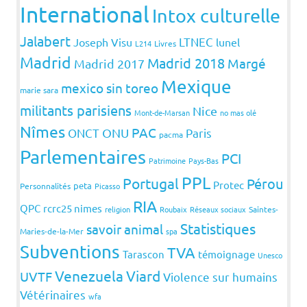
International
Intox culturelle
Jalabert
LTNEC
Joseph Visu
lunel
L214
Livres
Madrid
Madrid 2018
Margé
Madrid 2017
Mexique
mexico sin toreo
marie sara
militants parisiens
Nice
Mont-de-Marsan
no mas olé
Nîmes
PAC
ONCT
ONU
Paris
pacma
Parlementaires
PCI
Patrimoine
Pays-Bas
PPL
Portugal
Pérou
Protec
peta
Personnalités
Picasso
RIA
QPC
rcrc25 nimes
religion
Roubaix
Réseaux sociaux
Saintes-
Statistiques
savoir animal
Maries-de-la-Mer
spa
Subventions
TVA
Tarascon
témoignage
Unesco
Venezuela
Viard
UVTF
Violence sur humains
Vétérinaires
wfa