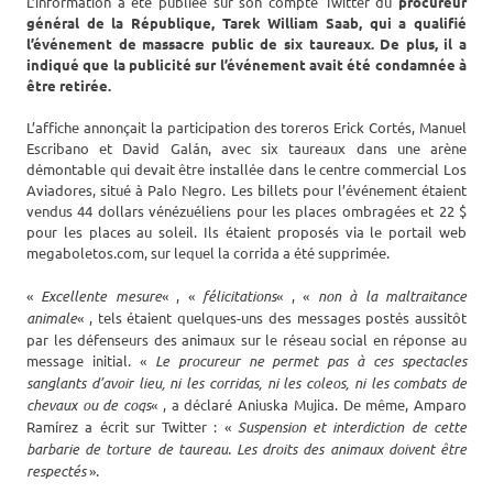
L’information a été publiée sur son compte Twitter du
procureur
général de la République, Tarek William Saab, qui a qualifié
l’événement de massacre public de six taureaux. De plus, il a
indiqué que la publicité sur l’événement avait été condamnée à
être retirée.
L’affiche annonçait la participation des toreros Erick Cortés, Manuel
Escribano et David Galán, avec six taureaux dans une arène
démontable qui devait être installée dans le centre commercial Los
Aviadores, situé à Palo Negro. Les billets pour l’événement étaient
vendus 44 dollars vénézuéliens pour les places ombragées et 22 $
pour les places au soleil. Ils étaient proposés via le portail web
megaboletos.com, sur lequel la corrida a été supprimée.
«
Excellente mesure
« , «
félicitations
« , «
non à la maltraitance
animale
« , tels étaient quelques-uns des messages postés aussitôt
par les défenseurs des animaux sur le réseau social en réponse au
message initial. «
Le procureur ne permet pas à ces spectacles
sanglants d’avoir lieu, ni les corridas, ni les coleos, ni les combats de
chevaux ou de coqs
« , a déclaré Aniuska Mujica. De même, Amparo
Ramírez a écrit sur Twitter : «
Suspension et interdiction de cette
barbarie de torture de taureau. Les droits des animaux doivent être
respectés
».