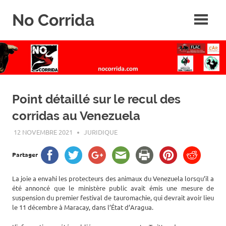
Skip
No Corrida
to
content
Abolition
de
la
corrida
Point détaillé sur le recul des
corridas au Venezuela
12 NOVEMBRE 2021
ROGER LAHANA
JURIDIQUE
Partager
La joie a envahi les protecteurs des animaux du Venezuela lorsqu’il a
été annoncé que le ministère public avait émis une mesure de
suspension du premier festival de tauromachie, qui devrait avoir lieu
le 11 décembre à Maracay, dans l’État d’Aragua.