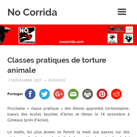
Skip
No Corrida
to
content
Abolition
de
la
corrida
Classes pratiques de torture
animale
7 NOVEMBRE 2021
ROGER LAHANA
ENFANCE
Partager
Prochaine « classe pratique » des élèves apprentis tortionnaires-
tueurs des écoles taurines d’Arles et Nîmes le 14 novembre à
Gimeaux (près d’Arles).
Le matin, les plus jeunes se feront la main aux passes sur des