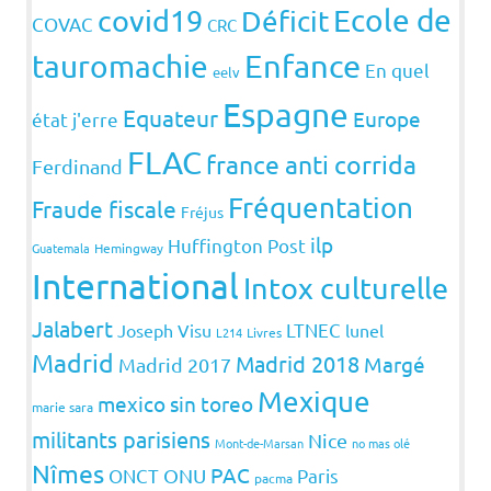
covid19
Ecole de
Déficit
COVAC
CRC
Enfance
tauromachie
En quel
eelv
Espagne
Equateur
Europe
état j'erre
FLAC
france anti corrida
Ferdinand
Fréquentation
Fraude fiscale
Fréjus
ilp
Huffington Post
Guatemala
Hemingway
International
Intox culturelle
Jalabert
LTNEC
Joseph Visu
lunel
L214
Livres
Madrid
Madrid 2018
Margé
Madrid 2017
Mexique
mexico sin toreo
marie sara
militants parisiens
Nice
Mont-de-Marsan
no mas olé
Nîmes
PAC
ONCT
ONU
Paris
pacma