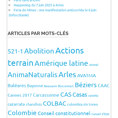
Happening du 7 juin 2025 à Arles
Feria de Nîmes : une manifestation anticorrida le 6 juin
(Infoccitanie)
ARTICLES PAR MOTS-CLÉS
Actions
Abolition
521-1
terrain
Amérique latine
Animal
Arles
AnimaNaturalis
AVATMA
Béziers
Baléares
CAAC
Bayonne
Beaucaire
Biocontact
CAS
Casas
Carcassonne
Cannes 2017
castella
COLBAC
cazarrata
charollois
colombia sin toreo
Colombie
Conseil constitutionnel
Conseil d'Etat