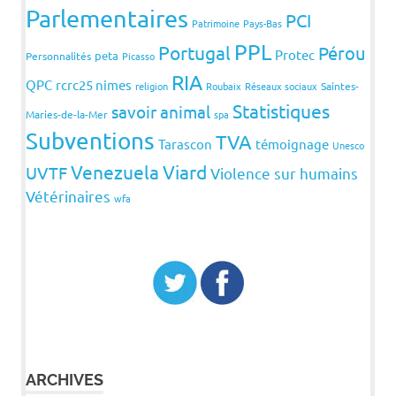
Parlementaires
PCI
Patrimoine
Pays-Bas
PPL
Portugal
Pérou
Protec
peta
Personnalités
Picasso
RIA
QPC
rcrc25 nimes
religion
Roubaix
Réseaux sociaux
Saintes-
Statistiques
savoir animal
Maries-de-la-Mer
spa
Subventions
TVA
Tarascon
témoignage
Unesco
Venezuela
Viard
UVTF
Violence sur humains
Vétérinaires
wfa
ARCHIVES