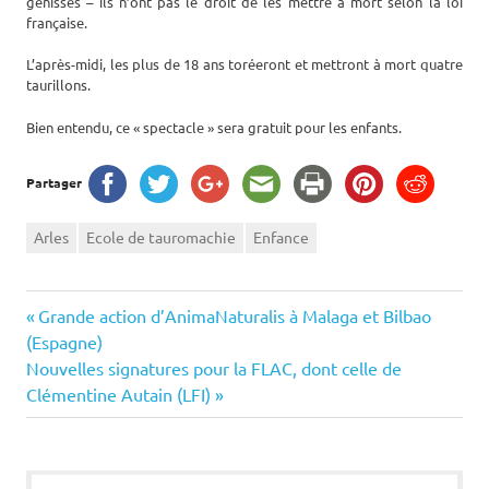
génisses – ils n’ont pas le droit de les mettre à mort selon la loi
française.
L’après-midi, les plus de 18 ans toréeront et mettront à mort quatre
taurillons.
Bien entendu, ce « spectacle » sera gratuit pour les enfants.
Partager
Arles
Ecole de tauromachie
Enfance
Navigation
Previous
Grande action d’AnimaNaturalis à Malaga et Bilbao
Post:
(Espagne)
de
Next
Nouvelles signatures pour la FLAC, dont celle de
Post:
Clémentine Autain (LFI)
l’article