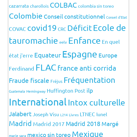
COLBAC
cazarrata
charollois
colombia sin toreo
Colombie
Conseil constitutionnel
Conseil d'Etat
covid19
Ecole de
Déficit
COVAC
CRC
Enfance
tauromachie
En quel
eelv
Espagne
Equateur
Europe
état j'erre
FLAC
france anti corrida
Ferdinand
Fréquentation
Fraude fiscale
Fréjus
ilp
Huffington Post
Guatemala
Hemingway
International
Intox culturelle
Jalabert
LTNEC
Joseph Visu
lunel
L214
Livres
Madrid
Madrid 2018
Margé
Madrid 2017
Mexique
mexico sin toreo
marie sara