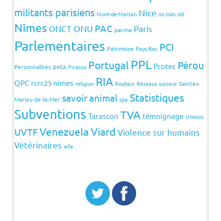
militants parisiens
Nice
Mont-de-Marsan
no mas olé
Nîmes
PAC
ONCT
ONU
Paris
pacma
Parlementaires
PCI
Patrimoine
Pays-Bas
PPL
Portugal
Pérou
Protec
peta
Personnalités
Picasso
RIA
QPC
rcrc25 nimes
religion
Roubaix
Réseaux sociaux
Saintes-
Statistiques
savoir animal
Maries-de-la-Mer
spa
Subventions
TVA
Tarascon
témoignage
Unesco
Venezuela
Viard
UVTF
Violence sur humains
Vétérinaires
wfa