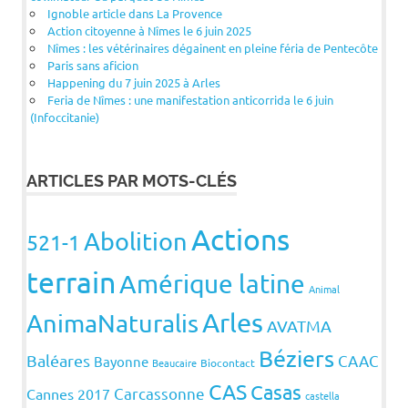
Ignoble article dans La Provence
Action citoyenne à Nîmes le 6 juin 2025
Nîmes : les vétérinaires dégainent en pleine féria de Pentecôte
Paris sans aficion
Happening du 7 juin 2025 à Arles
Feria de Nîmes : une manifestation anticorrida le 6 juin
(Infoccitanie)
ARTICLES PAR MOTS-CLÉS
Actions
Abolition
521-1
terrain
Amérique latine
Animal
Arles
AnimaNaturalis
AVATMA
Béziers
Baléares
CAAC
Bayonne
Beaucaire
Biocontact
CAS
Casas
Carcassonne
Cannes 2017
castella