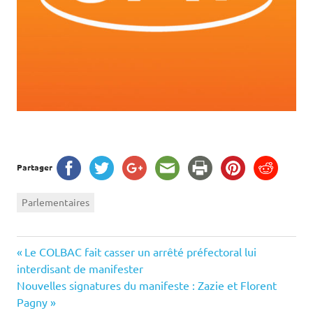
Partager
Parlementaires
Navigation
Previous
Le COLBAC fait casser un arrêté préfectoral lui
Post:
interdisant de manifester
de
Next
Nouvelles signatures du manifeste : Zazie et Florent
Post:
Pagny
l’article