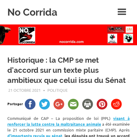
Skip
No Corrida
to
content
Abolition
de
la
corrida
Historique : la CMP se met
d’accord sur un texte plus
ambitieux que celui issu du Sénat
21 OCTOBRE 2021
ROGER LAHANA
POLITIQUE
Partager
Communiqué de CAP – La proposition de loi (PPL)
visant à
renforcer la lutte contre la maltraitance animale
a été examinée
le 21 octobre 2021 en commission mixte paritaire (CMP). Après
d’importants reculs au sénat
,
les députés ont trouvé un accord