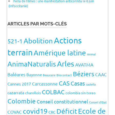
Feria de Nîmes : une manifestation anticorrida le 6 juin
(Infoccitanie)
ARTICLES PAR MOTS-CLÉS
Actions
Abolition
521-1
terrain
Amérique latine
Animal
Arles
AnimaNaturalis
AVATMA
Béziers
Baléares
CAAC
Bayonne
Beaucaire
Biocontact
CAS
Casas
Carcassonne
Cannes 2017
castella
COLBAC
cazarrata
charollois
colombia sin toreo
Colombie
Conseil constitutionnel
Conseil d'Etat
covid19
Ecole de
Déficit
COVAC
CRC