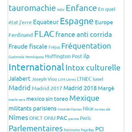
Enfance
tauromachie
En quel
eelv
Espagne
Equateur
Europe
état j'erre
FLAC
france anti corrida
Ferdinand
Fréquentation
Fraude fiscale
Fréjus
ilp
Huffington Post
Guatemala
Hemingway
International
Intox culturelle
Jalabert
LTNEC
Joseph Visu
lunel
L214
Livres
Madrid
Madrid 2018
Margé
Madrid 2017
Mexique
mexico sin toreo
marie sara
militants parisiens
Nice
Mont-de-Marsan
no mas olé
Nîmes
PAC
ONCT
ONU
Paris
pacma
Parlementaires
PCI
Patrimoine
Pays-Bas