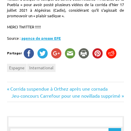
Puebla » pour avoir posté plusieurs vidéos de la corrida d’hier 17
juillet 2021 à Algésiras (Cadix), considérant qu’il s’agissait de
promouvoir un « plaisir sadique ».
MERCI TWITTER !!!!!
Source
:
agence de presse EFE
Partager
Espagne
International
Navigation
Previous
Corrida suspendue à Orthez après une cornada
Post:
Next
Jeu-concours Carrefour pour une novillada supprimé
de
Post:
l’article