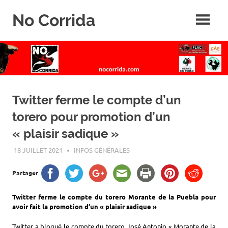
Skip
No Corrida
to
content
Abolition
de
la
corrida
Twitter ferme le compte d’un
torero pour promotion d’un
« plaisir sadique »
18 JUILLET 2021
ROGER LAHANA
INFOS GÉNÉRALES
Partager
Twitter ferme le compte du torero Morante de la Puebla pour
avoir fait la promotion d’un « plaisir sadique »
Twitter a bloqué le compte du torero José Antonio « Morante de la