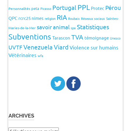
PPL
Portugal
Pérou
Protec
peta
Personnalités
Picasso
RIA
QPC
rcrc25 nimes
religion
Roubaix
Réseaux sociaux
Saintes-
Statistiques
savoir animal
Maries-de-la-Mer
spa
Subventions
TVA
Tarascon
témoignage
Unesco
Venezuela
Viard
UVTF
Violence sur humains
Vétérinaires
wfa
ARCHIVES
Archives