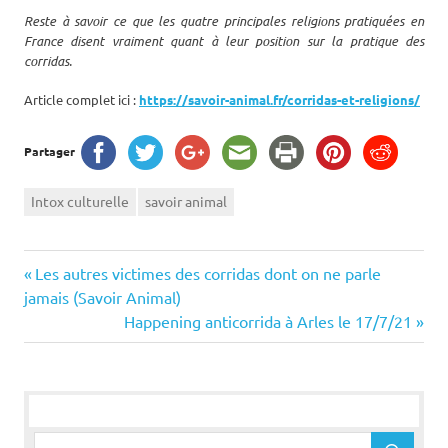
Reste à savoir ce que les quatre principales religions pratiquées en
France disent vraiment quant à leur position sur la pratique des
corridas.
Article complet ici :
https://savoir-animal.fr/corridas-et-religions/
Partager
Intox culturelle
savoir animal
Navigation
Previous
Les autres victimes des corridas dont on ne parle
Post:
jamais (Savoir Animal)
de
Next
Happening anticorrida à Arles le 17/7/21
Post:
l’article