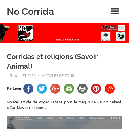
Skip
No Corrida
to
content
Abolition
de
la
corrida
Corridas et religions (Savoir
Animal)
15 JUILLET 2021
ROGER LAHANA
ARTICLES DE FOND
Partager
Nouvel article de Roger Lahana pour le mag 4 de Savoir Animal,
« Corridas et religions ».