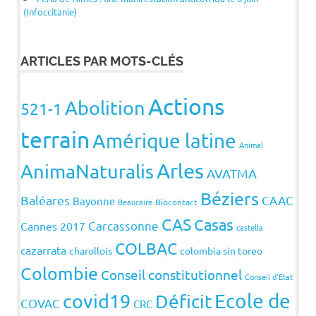
(Infoccitanie)
ARTICLES PAR MOTS-CLÉS
Actions
Abolition
521-1
terrain
Amérique latine
Animal
Arles
AnimaNaturalis
AVATMA
Béziers
Baléares
CAAC
Bayonne
Beaucaire
Biocontact
CAS
Casas
Carcassonne
Cannes 2017
castella
COLBAC
cazarrata
charollois
colombia sin toreo
Colombie
Conseil constitutionnel
Conseil d'Etat
covid19
Ecole de
Déficit
COVAC
CRC