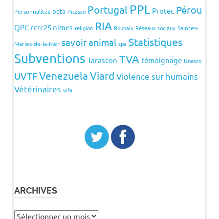
PPL
Portugal
Pérou
Protec
peta
Personnalités
Picasso
RIA
QPC
rcrc25 nimes
religion
Roubaix
Réseaux sociaux
Saintes-
Statistiques
savoir animal
Maries-de-la-Mer
spa
Subventions
TVA
Tarascon
témoignage
Unesco
Venezuela
Viard
UVTF
Violence sur humains
Vétérinaires
wfa
ARCHIVES
Archives