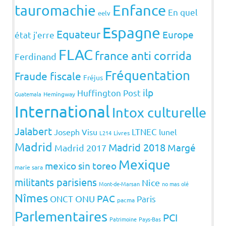
Enfance
tauromachie
En quel
eelv
Espagne
Equateur
Europe
état j'erre
FLAC
france anti corrida
Ferdinand
Fréquentation
Fraude fiscale
Fréjus
ilp
Huffington Post
Guatemala
Hemingway
International
Intox culturelle
Jalabert
LTNEC
Joseph Visu
lunel
L214
Livres
Madrid
Madrid 2018
Margé
Madrid 2017
Mexique
mexico sin toreo
marie sara
militants parisiens
Nice
Mont-de-Marsan
no mas olé
Nîmes
PAC
ONCT
ONU
Paris
pacma
Parlementaires
PCI
Patrimoine
Pays-Bas