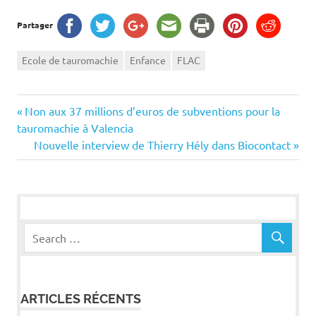
Partager
Ecole de tauromachie
Enfance
FLAC
Navigation
Previous
Non aux 37 millions d’euros de subventions pour la
Post:
tauromachie à Valencia
de
Next
Nouvelle interview de Thierry Hély dans Biocontact
Post:
l’article
ARTICLES RÉCENTS