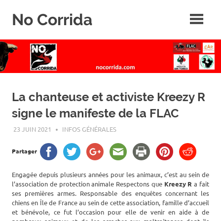
Skip
No Corrida
to
content
Abolition
de
la
corrida
La chanteuse et activiste Kreezy R
signe le manifeste de la FLAC
23 JUIN 2021
ROGER LAHANA
INFOS GÉNÉRALES
Partager
Engagée depuis plusieurs années pour les animaux, c’est au sein de
l’association de protection animale Respectons que
Kreezy R
a fait
ses premières armes. Responsable des enquêtes concernant les
chiens en Île de France au sein de cette association, famille d’accueil
et bénévole, ce fut l’occasion pour elle de venir en aide à de