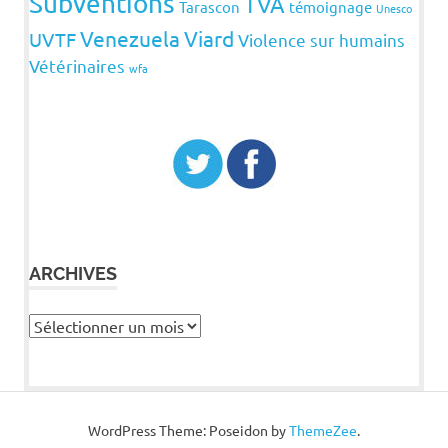
Subventions
TVA
Tarascon
témoignage
Unesco
Venezuela
Viard
UVTF
Violence sur humains
Vétérinaires
wfa
ARCHIVES
Archives
WordPress Theme: Poseidon by
ThemeZee
.