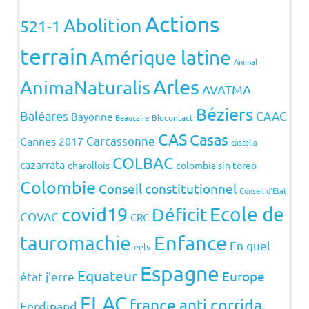
Actions
Abolition
521-1
terrain
Amérique latine
Animal
Arles
AnimaNaturalis
AVATMA
Béziers
Baléares
CAAC
Bayonne
Beaucaire
Biocontact
CAS
Casas
Carcassonne
Cannes 2017
castella
COLBAC
cazarrata
charollois
colombia sin toreo
Colombie
Conseil constitutionnel
Conseil d'Etat
covid19
Ecole de
Déficit
COVAC
CRC
Enfance
tauromachie
En quel
eelv
Espagne
Equateur
Europe
état j'erre
FLAC
france anti corrida
Ferdinand