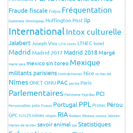
Fréquentation
Fraude fiscale
Fréjus
ilp
Huffington Post
Guatemala
Hemingway
International
Intox culturelle
Jalabert
LTNEC
Joseph Visu
lunel
L214
Livres
Madrid
Madrid 2018
Margé
Madrid 2017
Mexique
mexico sin toreo
marie sara
militants parisiens
Nice
Mont-de-Marsan
no mas olé
Nîmes
PAC
ONCT
ONU
Paris
pacma
Parlementaires
PCI
Patrimoine
Pays-Bas
PPL
Portugal
Pérou
Protec
peta
Personnalités
Picasso
RIA
QPC
rcrc25 nimes
religion
Roubaix
Réseaux sociaux
Saintes-
Statistiques
savoir animal
Maries-de-la-Mer
spa