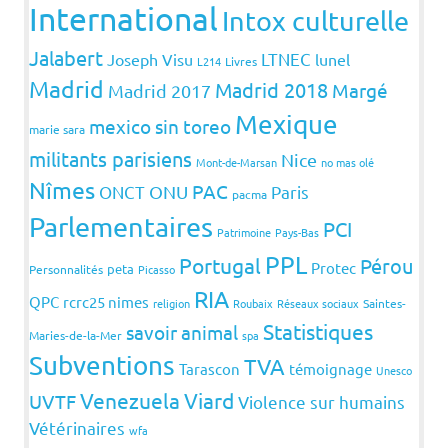
International
Intox culturelle
Jalabert
LTNEC
Joseph Visu
lunel
L214
Livres
Madrid
Madrid 2018
Margé
Madrid 2017
Mexique
mexico sin toreo
marie sara
militants parisiens
Nice
Mont-de-Marsan
no mas olé
Nîmes
PAC
ONCT
ONU
Paris
pacma
Parlementaires
PCI
Patrimoine
Pays-Bas
PPL
Portugal
Pérou
Protec
peta
Personnalités
Picasso
RIA
QPC
rcrc25 nimes
religion
Roubaix
Réseaux sociaux
Saintes-
Statistiques
savoir animal
Maries-de-la-Mer
spa
Subventions
TVA
Tarascon
témoignage
Unesco
Venezuela
Viard
UVTF
Violence sur humains
Vétérinaires
wfa