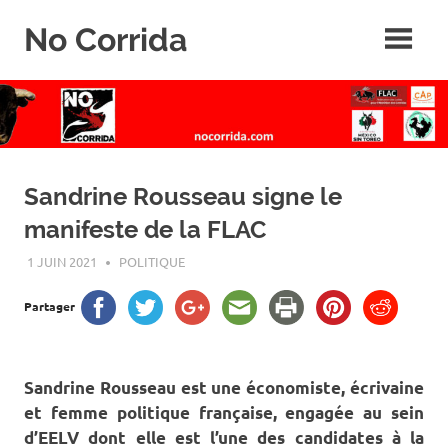
Skip
No Corrida
to
content
Abolition
de
la
corrida
Sandrine Rousseau signe le
manifeste de la FLAC
1 JUIN 2021
ROGER LAHANA
POLITIQUE
Partager
Sandrine Rousseau est une économiste, écrivaine
et femme politique française, engagée au sein
d’EELV dont elle est l’une des candidates à la