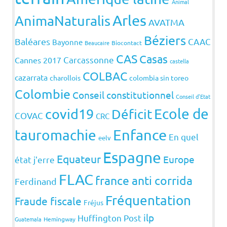
Animal
Arles
AnimaNaturalis
AVATMA
Béziers
Baléares
CAAC
Bayonne
Beaucaire
Biocontact
CAS
Casas
Carcassonne
Cannes 2017
castella
COLBAC
cazarrata
charollois
colombia sin toreo
Colombie
Conseil constitutionnel
Conseil d'Etat
covid19
Ecole de
Déficit
COVAC
CRC
Enfance
tauromachie
En quel
eelv
Espagne
Equateur
Europe
état j'erre
FLAC
france anti corrida
Ferdinand
Fréquentation
Fraude fiscale
Fréjus
ilp
Huffington Post
Guatemala
Hemingway