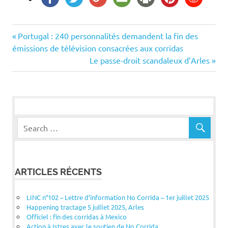
Navigation
Previous
Portugal : 240 personnalités demandent la fin des
Post:
émissions de télévision consacrées aux corridas
de
Next
Le passe-droit scandaleux d’Arles
Post:
l’article
ARTICLES RÉCENTS
LINC n°102 – Lettre d’information No Corrida – 1er juillet 2025
Happening tractage 5 juillet 2025, Arles
Officiel : fin des corridas à Mexico
Action à Istres avec le soutien de No Corrida