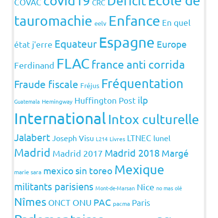
covid19
Ecole de
Déficit
COVAC
CRC
Enfance
tauromachie
En quel
eelv
Espagne
Equateur
Europe
état j'erre
FLAC
france anti corrida
Ferdinand
Fréquentation
Fraude fiscale
Fréjus
ilp
Huffington Post
Guatemala
Hemingway
International
Intox culturelle
Jalabert
LTNEC
Joseph Visu
lunel
L214
Livres
Madrid
Madrid 2018
Margé
Madrid 2017
Mexique
mexico sin toreo
marie sara
militants parisiens
Nice
Mont-de-Marsan
no mas olé
Nîmes
PAC
ONCT
ONU
Paris
pacma