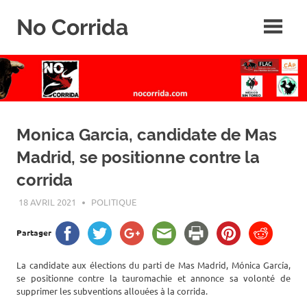
Skip
No Corrida
to
content
Abolition
de
la
corrida
Monica Garcia, candidate de Mas
Madrid, se positionne contre la
corrida
18 AVRIL 2021
ROGER LAHANA
POLITIQUE
Partager
La candidate aux élections du parti de Mas Madrid, Mónica García,
se positionne contre la tauromachie et annonce sa volonté de
supprimer les subventions allouées à la corrida.