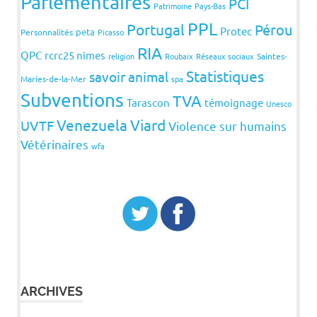
Parlementaires
PCI
Patrimoine
Pays-Bas
PPL
Portugal
Pérou
Protec
peta
Personnalités
Picasso
RIA
QPC
rcrc25 nimes
religion
Roubaix
Réseaux sociaux
Saintes-
Statistiques
savoir animal
Maries-de-la-Mer
spa
Subventions
TVA
Tarascon
témoignage
Unesco
Venezuela
Viard
UVTF
Violence sur humains
Vétérinaires
wfa
ARCHIVES