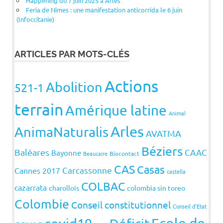
Happening du 7 juin 2025 à Arles
Feria de Nîmes : une manifestation anticorrida le 6 juin
(Infoccitanie)
ARTICLES PAR MOTS-CLÉS
Actions
Abolition
521-1
terrain
Amérique latine
Animal
Arles
AnimaNaturalis
AVATMA
Béziers
Baléares
CAAC
Bayonne
Beaucaire
Biocontact
CAS
Casas
Carcassonne
Cannes 2017
castella
COLBAC
cazarrata
charollois
colombia sin toreo
Colombie
Conseil constitutionnel
Conseil d'Etat