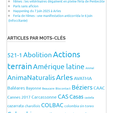
Nîmes : les vétérinaires dégainent en pleine féria de Pentecôte
Paris sans aficion
Happening du 7 juin 2025 à Arles
Feria de Nîmes : une manifestation anticorrida le 6 juin
(Infoccitanie)
ARTICLES PAR MOTS-CLÉS
Actions
Abolition
521-1
terrain
Amérique latine
Animal
Arles
AnimaNaturalis
AVATMA
Béziers
Baléares
CAAC
Bayonne
Beaucaire
Biocontact
CAS
Casas
Carcassonne
Cannes 2017
castella
COLBAC
cazarrata
charollois
colombia sin toreo