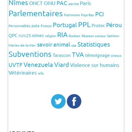
Nîmes
PAC
ONCT
ONU
Paris
pacma
Parlementaires
PCI
Patrimoine
Pays-Bas
PPL
Portugal
Pérou
Protec
peta
Personnalités
Picasso
RIA
QPC
rcrc25 nimes
religion
Roubaix
Réseaux sociaux
Saintes-
Statistiques
savoir animal
Maries-de-la-Mer
spa
Subventions
TVA
Tarascon
témoignage
Unesco
Venezuela
Viard
UVTF
Violence sur humains
Vétérinaires
wfa