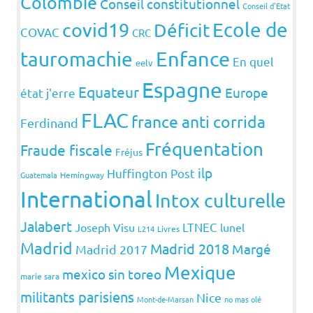
Colombie
Conseil constitutionnel
Conseil d'Etat
covid19
Ecole de
Déficit
COVAC
CRC
Enfance
tauromachie
En quel
eelv
Espagne
Equateur
Europe
état j'erre
FLAC
france anti corrida
Ferdinand
Fréquentation
Fraude fiscale
Fréjus
ilp
Huffington Post
Guatemala
Hemingway
International
Intox culturelle
Jalabert
LTNEC
Joseph Visu
lunel
L214
Livres
Madrid
Madrid 2018
Margé
Madrid 2017
Mexique
mexico sin toreo
marie sara
militants parisiens
Nice
Mont-de-Marsan
no mas olé