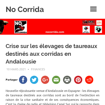
Skip
No Corrida
to
content
Abolition
de
la
corrida
Crise sur les élevages de taureaux
destinés aux corridas en
Andalousie
10 MARS 2021
ROGER LAHANA
FINANCES
Partager
Nouvelle réjouissante venue d’Andalousie en Espagne : les élevages
de taureaux destinés aux corridas sont au bord de l’extinction en
raison de la crise sanitaire et de ses conséquences économiques.
C’est la chaîne de radio et télévision Canal Sur qui le rapporte dans