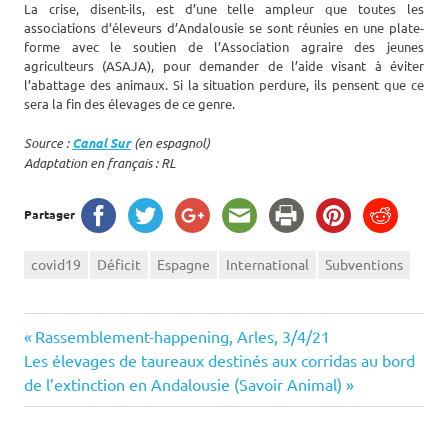
La crise, disent-ils, est d’une telle ampleur que toutes les
associations d’éleveurs d’Andalousie se sont réunies en une plate-
forme avec le soutien de l’Association agraire des jeunes
agriculteurs (ASAJA), pour demander de l’aide visant à éviter
l’abattage des animaux. Si la situation perdure, ils pensent que ce
sera la fin des élevages de ce genre.
Source :
Canal Sur
(en espagnol)
Adaptation en français : RL
Partager
covid19
Déficit
Espagne
International
Subventions
Navigation
Previous
Rassemblement-happening, Arles, 3/4/21
Next
Post:
Les élevages de taureaux destinés aux corridas au bord
de
Post:
de l’extinction en Andalousie (Savoir Animal)
l’article