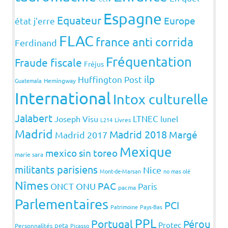
Espagne
Equateur
Europe
état j'erre
FLAC
france anti corrida
Ferdinand
Fréquentation
Fraude fiscale
Fréjus
ilp
Huffington Post
Guatemala
Hemingway
International
Intox culturelle
Jalabert
LTNEC
Joseph Visu
lunel
L214
Livres
Madrid
Madrid 2018
Margé
Madrid 2017
Mexique
mexico sin toreo
marie sara
militants parisiens
Nice
Mont-de-Marsan
no mas olé
Nîmes
PAC
ONCT
ONU
Paris
pacma
Parlementaires
PCI
Patrimoine
Pays-Bas
PPL
Portugal
Pérou
Protec
peta
Personnalités
Picasso