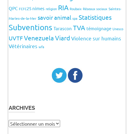
RIA
QPC
rcrc25 nimes
religion
Roubaix
Réseaux sociaux
Saintes-
Statistiques
savoir animal
Maries-de-la-Mer
spa
Subventions
TVA
Tarascon
témoignage
Unesco
Venezuela
Viard
UVTF
Violence sur humains
Vétérinaires
wfa
ARCHIVES
Archives