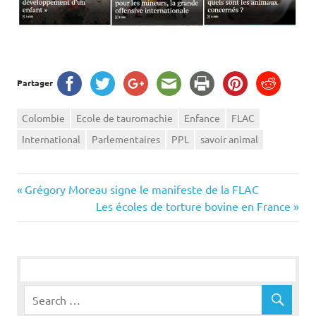
Partager
Colombie
Ecole de tauromachie
Enfance
FLAC
International
Parlementaires
PPL
savoir animal
Navigation
Previous
Grégory Moreau signe le manifeste de la FLAC
Post:
Next
Les écoles de torture bovine en France
de
Post:
l’article