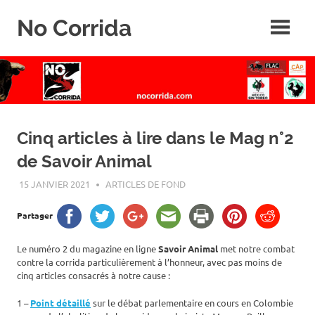
Skip
No Corrida
to
content
Abolition
de
la
corrida
Cinq articles à lire dans le Mag n°2
de Savoir Animal
15 JANVIER 2021
ROGER LAHANA
ARTICLES DE FOND
Partager
Le numéro 2 du magazine en ligne
Savoir Animal
met notre combat
contre la corrida particulièrement à l’honneur, avec pas moins de
cinq articles consacrés à notre cause :
1 –
Point détaillé
sur le débat parlementaire en cours en Colombie