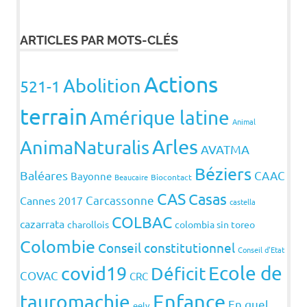
ARTICLES PAR MOTS-CLÉS
Actions
Abolition
521-1
terrain
Amérique latine
Animal
Arles
AnimaNaturalis
AVATMA
Béziers
Baléares
CAAC
Bayonne
Beaucaire
Biocontact
CAS
Casas
Carcassonne
Cannes 2017
castella
COLBAC
cazarrata
charollois
colombia sin toreo
Colombie
Conseil constitutionnel
Conseil d'Etat
covid19
Ecole de
Déficit
COVAC
CRC
Enfance
tauromachie
En quel
eelv