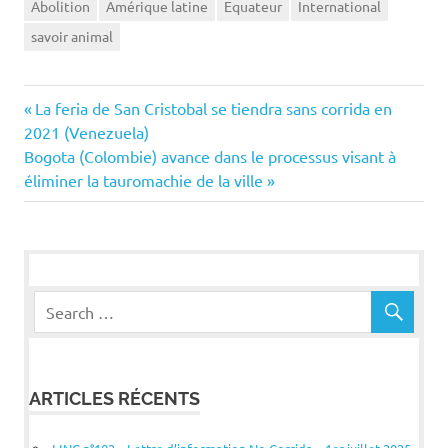
Abolition
Amérique latine
Equateur
International
savoir animal
Navigation
Previous
La feria de San Cristobal se tiendra sans corrida en
Post:
2021 (Venezuela)
de
Next
Bogota (Colombie) avance dans le processus visant à
Post:
éliminer la tauromachie de la ville
l’article
ARTICLES RÉCENTS