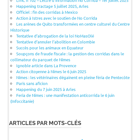
LINC n°102 – Lettre d’information No Corrida – 1er juillet 2025
Happening tractage 5 juillet 2025, Arles
Officiel : fin des corridas à Mexico
Action à Istres avec le soutien de No Corrida
Les arènes de Quito transformées en centre culturel du Centre
Historique
Tentative d’abrogation de la loi NoMasOlé
Tentative d’annuler l’abolition en Colombie
Succès pour les animaux en Equateur
Soupçons de fraude fiscale : la gestion des corridas dans le
collimateur du parquet de Nîmes
Ignoble article dans La Provence
Action citoyenne à Nîmes le 6 juin 2025
Nîmes : les vétérinaires dégainent en pleine féria de Pentecôte
Paris sans aficion
Happening du 7 juin 2025 à Arles
Feria de Nîmes : une manifestation anticorrida le 6 juin
(Infoccitanie)
ARTICLES PAR MOTS-CLÉS