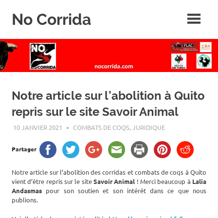
Skip
No Corrida
to
content
Abolition
de
la
corrida
Notre article sur l’abolition à Quito
repris sur le site Savoir Animal
10 JANVIER 2021
ROGER LAHANA
COMBATS DE COQS
,
JURIDIQUE
Partager
Notre article sur l’abolition des corridas et combats de coqs à Quito
vient d’être repris sur le site
Savoir Animal
! Merci beaucoup à
Lalia
Andasmas
pour son soutien et son intérêt dans ce que nous
publions.