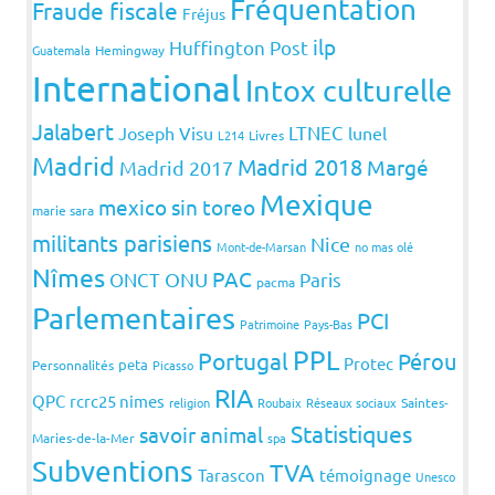
Fréquentation
Fraude fiscale
Fréjus
ilp
Huffington Post
Guatemala
Hemingway
International
Intox culturelle
Jalabert
LTNEC
Joseph Visu
lunel
L214
Livres
Madrid
Madrid 2018
Margé
Madrid 2017
Mexique
mexico sin toreo
marie sara
militants parisiens
Nice
Mont-de-Marsan
no mas olé
Nîmes
PAC
ONCT
ONU
Paris
pacma
Parlementaires
PCI
Patrimoine
Pays-Bas
PPL
Portugal
Pérou
Protec
peta
Personnalités
Picasso
RIA
QPC
rcrc25 nimes
religion
Roubaix
Réseaux sociaux
Saintes-
Statistiques
savoir animal
Maries-de-la-Mer
spa
Subventions
TVA
Tarascon
témoignage
Unesco