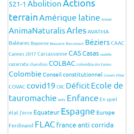
Actions
Abolition
521-1
terrain
Amérique latine
Animal
Arles
AnimaNaturalis
AVATMA
Béziers
Baléares
CAAC
Bayonne
Beaucaire
Biocontact
CAS
Casas
Carcassonne
Cannes 2017
castella
COLBAC
cazarrata
charollois
colombia sin toreo
Colombie
Conseil constitutionnel
Conseil d'Etat
covid19
Ecole de
Déficit
COVAC
CRC
Enfance
tauromachie
En quel
eelv
Espagne
Equateur
Europe
état j'erre
FLAC
france anti corrida
Ferdinand