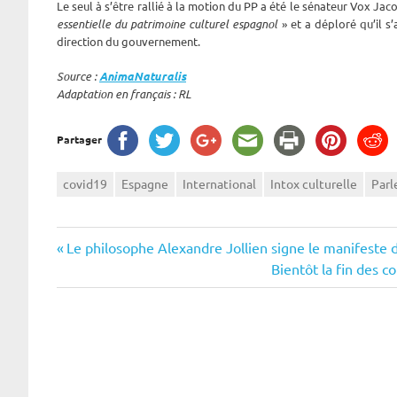
Le seul à s’être rallié à la motion du PP a été le sénateur Vox Ja
essentielle du patrimoine culturel espagnol
» et a déploré qu’il s’
direction du gouvernement.
Source :
AnimaNaturalis
Adaptation en français : RL
Partager
covid19
Espagne
International
Intox culturelle
Parl
Navigation
Previous
Le philosophe Alexandre Jollien signe le manifeste 
Post:
Next
Bientôt la fin des c
de
Post:
l’article