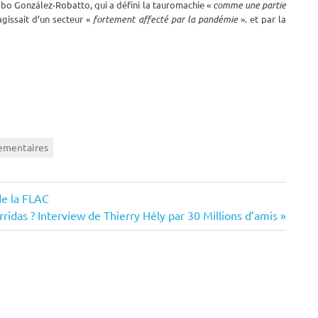
cobo González-Robatto, qui a défini la tauromachie «
comme une partie
agissait d’un secteur «
fortement affecté par la pandémie
». et par la
ementaires
de la FLAC
orridas ? Interview de Thierry Hély par 30 Millions d’amis