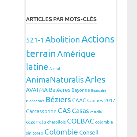
ARTICLES PAR MOTS-CLÉS
Actions
Abolition
521-1
terrain
Amérique
latine
Animal
Arles
AnimaNaturalis
AVATMA
Baléares
Bayonne
Beaucaire
Béziers
CAAC
Cannes 2017
Biocontact
CAS
Casas
Carcassonne
castella
COLBAC
cazarrata
charollois
colombia
Colombie
Conseil
sin toreo