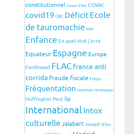
constitutionnel
COVAC
Conseil d'Etat
covid19
Ecole
Déficit
CRC
de tauromachie
eelv
Enfance
En quel état j'erre
Espagne
Equateur
Europe
FLAC
france anti
Ferdinand
corrida
Fraude fiscale
Fréjus
Fréquentation
Guatemala
Hemingway
ilp
Huffington Post
International
Intox
culturelle
Jalabert
Joseph Visu
Madrid