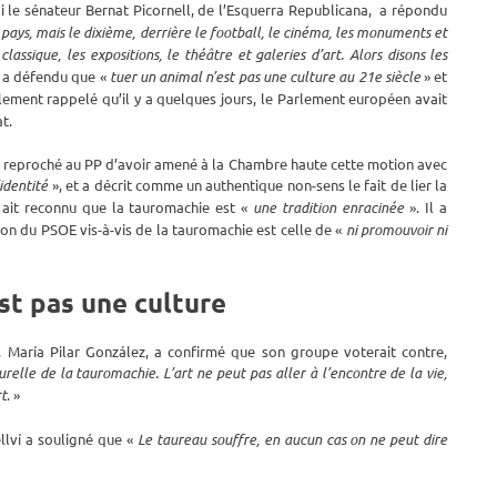
i le sénateur Bernat Picornell, de l’Esquerra Republicana, a répondu
 pays, mais le dixième, derrière le football, le cinéma, les monuments et
assique, les expositions, le théâtre et galeries d’art. Alors disons les
il a défendu que «
tuer un animal n’est pas une culture au 21e siècle
» et
alement rappelé qu’il y a quelques jours, le Parlement européen avait
t.
a reproché au PP d’avoir amené à la Chambre haute cette motion avec
identité
», et a décrit comme un authentique non-sens le fait de lier la
 ait reconnu que la tauromachie est «
une tradition enracinée
». Il a
ion du PSOE vis-à-vis de la tauromachie est celle de «
ni promouvoir ni
est pas une culture
, María Pilar González, a confirmé que son groupe voterait contre,
urelle de la tauromachie. L’art ne peut pas aller à l’encontre de la vie,
rt
. »
llví a souligné que «
Le taureau souffre, en aucun cas on ne peut dire