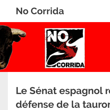
Skip
No Corrida
to
content
Abolition
de
la
corrida
Le Sénat espagnol r
défense de la taur