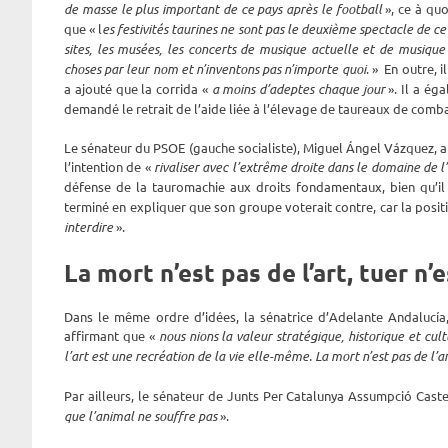
de masse le plus important de ce pays après le football
», ce à quo
que « l
es festivités taurines ne sont pas le deuxième spectacle de ce
sites, les musées, les concerts de musique actuelle et de musique cl
choses par leur nom et n’inventons pas n’importe quoi
. » En outre, 
a ajouté que la corrida «
a moins d’adeptes chaque jour
». Il a ég
demandé le retrait de l’aide liée à l’élevage de taureaux de comba
Le sénateur du PSOE (gauche socialiste), Miguel Ángel Vázquez, 
l’intention de «
rivaliser avec l’extrême droite dans le domaine de l’
défense de la tauromachie aux droits fondamentaux, bien qu’il
terminé en expliquer que son groupe voterait contre, car la posit
interdire
».
La mort n’est pas de l’art, tuer n’
Dans le même ordre d’idées, la sénatrice d’Adelante Andalucía
affirmant que «
nous nions la valeur stratégique, historique et cult
l’art est une recréation de la vie elle-même. La mort n’est pas de l’a
Par ailleurs, le sénateur de Junts Per Catalunya Assumpció Caste
que l’animal ne souffre pas
».