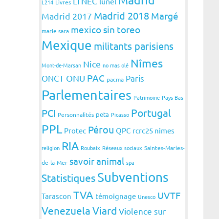
LTNEC
lunel
L214
Livres
Madrid 2018
Margé
Madrid 2017
mexico sin toreo
marie sara
Mexique
militants parisiens
Nîmes
Nice
Mont-de-Marsan
no mas olé
PAC
ONCT
ONU
Paris
pacma
Parlementaires
Patrimoine
Pays-Bas
Portugal
PCI
peta
Personnalités
Picasso
PPL
Pérou
Protec
QPC
rcrc25 nimes
RIA
religion
Roubaix
Réseaux sociaux
Saintes-Maries-
savoir animal
de-la-Mer
spa
Subventions
Statistiques
TVA
UVTF
Tarascon
témoignage
Unesco
Venezuela
Viard
Violence sur