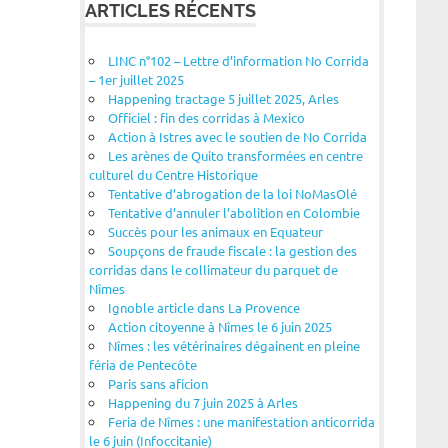
ARTICLES RÉCENTS
LINC n°102 – Lettre d’information No Corrida
– 1er juillet 2025
Happening tractage 5 juillet 2025, Arles
Officiel : fin des corridas à Mexico
Action à Istres avec le soutien de No Corrida
Les arènes de Quito transformées en centre
culturel du Centre Historique
Tentative d’abrogation de la loi NoMasOlé
Tentative d’annuler l’abolition en Colombie
Succès pour les animaux en Equateur
Soupçons de fraude fiscale : la gestion des
corridas dans le collimateur du parquet de
Nîmes
Ignoble article dans La Provence
Action citoyenne à Nîmes le 6 juin 2025
Nîmes : les vétérinaires dégainent en pleine
féria de Pentecôte
Paris sans aficion
Happening du 7 juin 2025 à Arles
Feria de Nîmes : une manifestation anticorrida
le 6 juin (Infoccitanie)