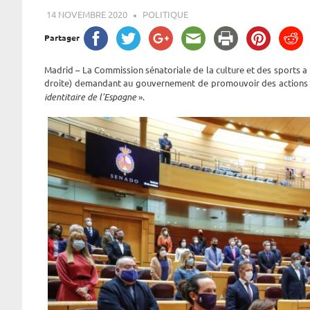
14 NOVEMBRE 2020
ROGER LAHANA
POLITIQUE
Partager
Madrid – La Commission sénatoriale de la culture et des sports a
droite) demandant au gouvernement de promouvoir des actions d
identitaire de l’Espagne
».