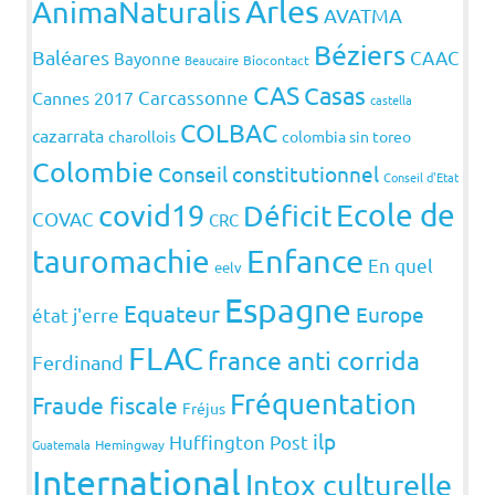
Arles
AnimaNaturalis
AVATMA
Béziers
Baléares
CAAC
Bayonne
Beaucaire
Biocontact
CAS
Casas
Carcassonne
Cannes 2017
castella
COLBAC
cazarrata
charollois
colombia sin toreo
Colombie
Conseil constitutionnel
Conseil d'Etat
covid19
Ecole de
Déficit
COVAC
CRC
Enfance
tauromachie
En quel
eelv
Espagne
Equateur
Europe
état j'erre
FLAC
france anti corrida
Ferdinand
Fréquentation
Fraude fiscale
Fréjus
ilp
Huffington Post
Guatemala
Hemingway
International
Intox culturelle