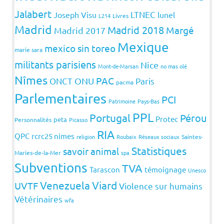
Jalabert
LTNEC
Joseph Visu
lunel
L214
Livres
Madrid
Madrid 2018
Margé
Madrid 2017
Mexique
mexico sin toreo
marie sara
militants parisiens
Nice
Mont-de-Marsan
no mas olé
Nîmes
PAC
ONCT
ONU
Paris
pacma
Parlementaires
PCI
Patrimoine
Pays-Bas
PPL
Portugal
Pérou
Protec
peta
Personnalités
Picasso
RIA
QPC
rcrc25 nimes
religion
Roubaix
Réseaux sociaux
Saintes-
Statistiques
savoir animal
Maries-de-la-Mer
spa
Subventions
TVA
Tarascon
témoignage
Unesco
Venezuela
Viard
UVTF
Violence sur humains
Vétérinaires
wfa