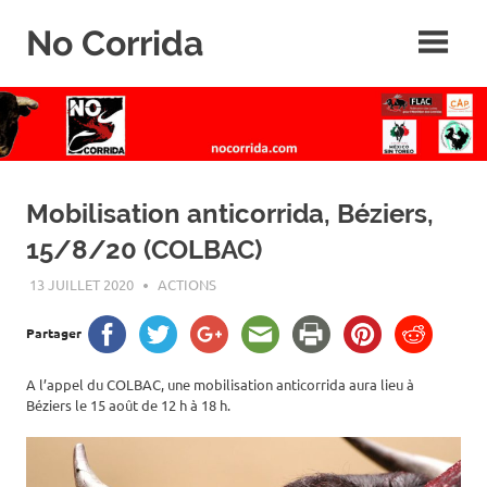
Skip
No Corrida
to
content
Abolition
de
la
corrida
Mobilisation anticorrida, Béziers,
15/8/20 (COLBAC)
13 JUILLET 2020
ROGER LAHANA
ACTIONS
Partager
A l’appel du COLBAC, une mobilisation anticorrida aura lieu à
Béziers le 15 août de 12 h à 18 h.