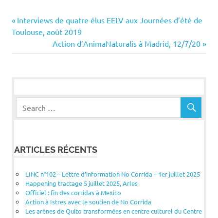
Navigation
Previous
Interviews de quatre élus EELV aux Journées d’été de
Post:
Toulouse, août 2019
de
Next
Action d’AnimaNaturalis à Madrid, 12/7/20
Post:
l’article
ARTICLES RÉCENTS
LINC n°102 – Lettre d’information No Corrida – 1er juillet 2025
Happening tractage 5 juillet 2025, Arles
Officiel : fin des corridas à Mexico
Action à Istres avec le soutien de No Corrida
Les arènes de Quito transformées en centre culturel du Centre