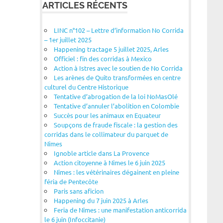
ARTICLES RÉCENTS
LINC n°102 – Lettre d’information No Corrida
– 1er juillet 2025
Happening tractage 5 juillet 2025, Arles
Officiel : fin des corridas à Mexico
Action à Istres avec le soutien de No Corrida
Les arènes de Quito transformées en centre
culturel du Centre Historique
Tentative d’abrogation de la loi NoMasOlé
Tentative d’annuler l’abolition en Colombie
Succès pour les animaux en Equateur
Soupçons de fraude fiscale : la gestion des
corridas dans le collimateur du parquet de
Nîmes
Ignoble article dans La Provence
Action citoyenne à Nîmes le 6 juin 2025
Nîmes : les vétérinaires dégainent en pleine
féria de Pentecôte
Paris sans aficion
Happening du 7 juin 2025 à Arles
Feria de Nîmes : une manifestation anticorrida
le 6 juin (Infoccitanie)