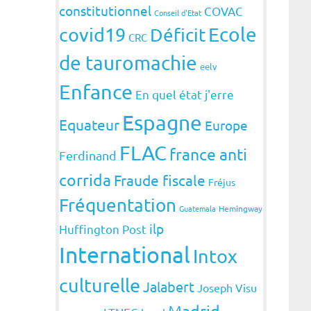
constitutionnel
COVAC
Conseil d'Etat
covid19
Ecole
Déficit
CRC
de tauromachie
eelv
Enfance
En quel état j'erre
Espagne
Equateur
Europe
FLAC
france anti
Ferdinand
corrida
Fraude fiscale
Fréjus
Fréquentation
Guatemala
Hemingway
ilp
Huffington Post
International
Intox
culturelle
Jalabert
Joseph Visu
Madrid