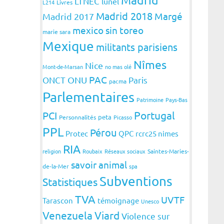
LTNEC
lunel
L214
Livres
Madrid 2018
Margé
Madrid 2017
mexico sin toreo
marie sara
Mexique
militants parisiens
Nîmes
Nice
Mont-de-Marsan
no mas olé
PAC
ONCT
ONU
Paris
pacma
Parlementaires
Patrimoine
Pays-Bas
Portugal
PCI
peta
Personnalités
Picasso
PPL
Pérou
Protec
QPC
rcrc25 nimes
RIA
religion
Roubaix
Réseaux sociaux
Saintes-Maries-
savoir animal
de-la-Mer
spa
Subventions
Statistiques
TVA
UVTF
Tarascon
témoignage
Unesco
Venezuela
Viard
Violence sur