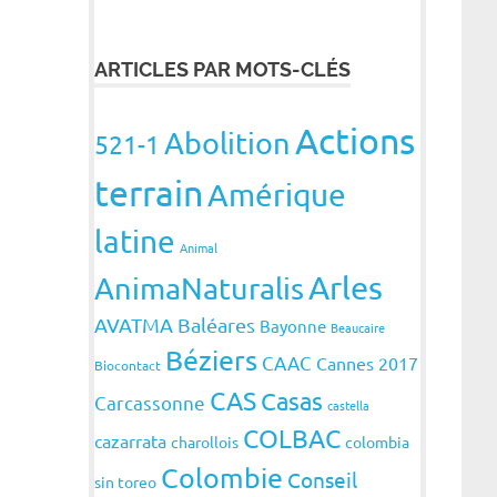
ARTICLES PAR MOTS-CLÉS
Actions
Abolition
521-1
terrain
Amérique
latine
Animal
Arles
AnimaNaturalis
AVATMA
Baléares
Bayonne
Beaucaire
Béziers
CAAC
Cannes 2017
Biocontact
CAS
Casas
Carcassonne
castella
COLBAC
cazarrata
charollois
colombia
Colombie
Conseil
sin toreo