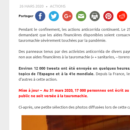
26 MARS 2020
ROGER LAHANA
ACTIONS
Partager
Pendant le confinement, les actions anticorrida continuent. Le
demandant que les aides financières disponibles soient consacr
tauromachie sévèrement touchées par la pandémie.
Des panneaux tenus par des activistes anticorrida de divers pays
non aux aides financières à la tauromachie (« + sanitarios, – torero
Environ 12 000 tweets ont été envoyés en quelques heures.
topics de l’Espagne et à la 41e mondiale.
Depuis la France, l
d’autres à cette action.
Mise à jour – Au 31 mars 2020, 17 000 personnes ont écrit a
public ne soit versée à la tauromachie.
Ci-après, une petite sélection des photos diffusées lors de cette 