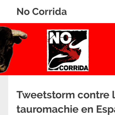
Skip
No Corrida
to
content
Abolition
de
la
corrida
Tweetstorm contre l
tauromachie en Es