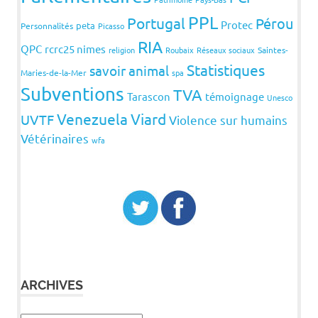
PPL
Portugal
Pérou
Protec
peta
Personnalités
Picasso
RIA
QPC
rcrc25 nimes
religion
Roubaix
Réseaux sociaux
Saintes-
Statistiques
savoir animal
Maries-de-la-Mer
spa
Subventions
TVA
Tarascon
témoignage
Unesco
Venezuela
Viard
UVTF
Violence sur humains
Vétérinaires
wfa
ARCHIVES