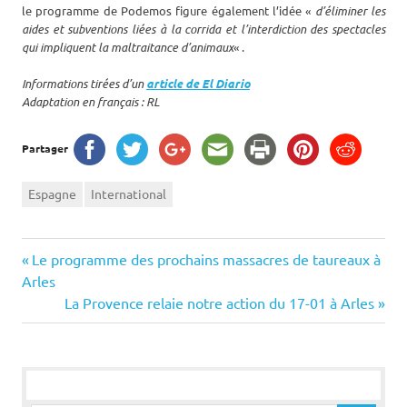
le programme de Podemos figure également l’idée «
d’éliminer les
aides et subventions liées à la corrida et l’interdiction des spectacles
qui impliquent la maltraitance d’animaux
« .
Informations tirées d’un
article de El Diario
Adaptation en français : RL
Partager
Espagne
International
Navigation
Previous
Le programme des prochains massacres de taureaux à
Post:
Arles
de
Next
La Provence relaie notre action du 17-01 à Arles
Post:
l’article