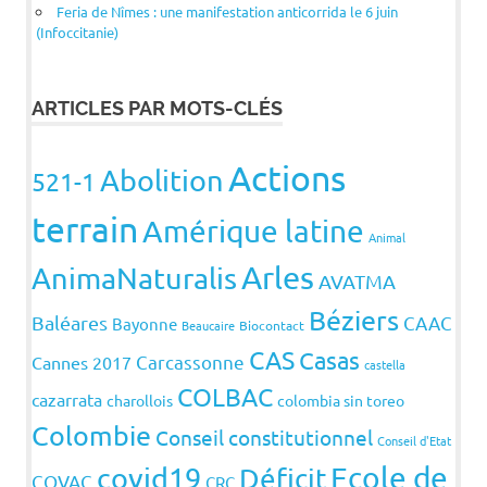
Feria de Nîmes : une manifestation anticorrida le 6 juin
(Infoccitanie)
ARTICLES PAR MOTS-CLÉS
Actions
Abolition
521-1
terrain
Amérique latine
Animal
Arles
AnimaNaturalis
AVATMA
Béziers
Baléares
CAAC
Bayonne
Beaucaire
Biocontact
CAS
Casas
Carcassonne
Cannes 2017
castella
COLBAC
cazarrata
charollois
colombia sin toreo
Colombie
Conseil constitutionnel
Conseil d'Etat
covid19
Ecole de
Déficit
COVAC
CRC