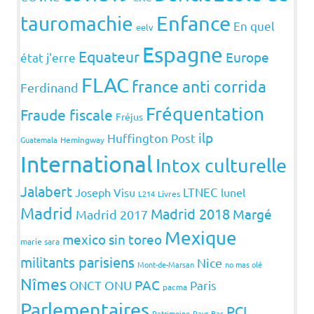
Enfance
tauromachie
En quel
eelv
Espagne
Equateur
Europe
état j'erre
FLAC
france anti corrida
Ferdinand
Fréquentation
Fraude fiscale
Fréjus
ilp
Huffington Post
Guatemala
Hemingway
International
Intox culturelle
Jalabert
LTNEC
Joseph Visu
lunel
L214
Livres
Madrid
Madrid 2018
Margé
Madrid 2017
Mexique
mexico sin toreo
marie sara
militants parisiens
Nice
Mont-de-Marsan
no mas olé
Nîmes
PAC
ONCT
ONU
Paris
pacma
Parlementaires
PCI
Patrimoine
Pays-Bas