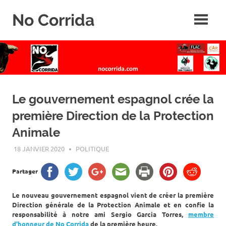
Skip
No Corrida
to
content
Abolition
de
la
corrida
Le gouvernement espagnol crée la
première Direction de la Protection
Animale
18 JANVIER 2020
ROGER LAHANA
POLITIQUE
Partager
Le nouveau gouvernement espagnol vient de créer la première
Direction générale de la Protection Animale et en confie la
responsabilité à notre ami Sergio Garcia Torres,
membre
d’honneur de No Corrida
de la première heure.