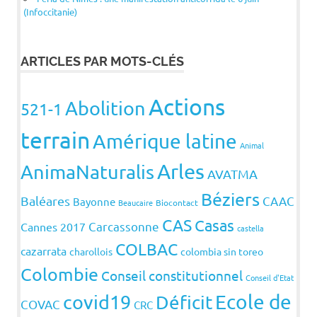
(Infoccitanie)
ARTICLES PAR MOTS-CLÉS
Actions
Abolition
521-1
terrain
Amérique latine
Animal
Arles
AnimaNaturalis
AVATMA
Béziers
Baléares
CAAC
Bayonne
Beaucaire
Biocontact
CAS
Casas
Carcassonne
Cannes 2017
castella
COLBAC
cazarrata
charollois
colombia sin toreo
Colombie
Conseil constitutionnel
Conseil d'Etat
covid19
Ecole de
Déficit
COVAC
CRC