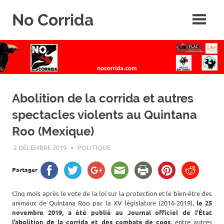
Skip
No Corrida
to
content
Abolition
de
la
corrida
Abolition de la corrida et autres
spectacles violents au Quintana
Roo (Mexique)
2 DÉCEMBRE 2019
ROGER LAHANA
POLITIQUE
Partager
Cinq mois après le vote de la loi sur la protection et le bien-être des
animaux de Quintana Roo par la XV législature (2016-2019),
le 25
novembre 2019, a été publié au Journal officiel de l’État
l’abolition de la corrida et des combats de coqs
, entre autres