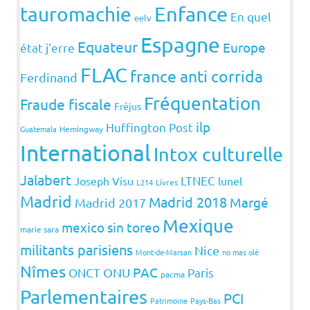
Enfance
tauromachie
En quel
eelv
Espagne
Equateur
Europe
état j'erre
FLAC
france anti corrida
Ferdinand
Fréquentation
Fraude fiscale
Fréjus
ilp
Huffington Post
Guatemala
Hemingway
International
Intox culturelle
Jalabert
LTNEC
Joseph Visu
lunel
L214
Livres
Madrid
Madrid 2018
Margé
Madrid 2017
Mexique
mexico sin toreo
marie sara
militants parisiens
Nice
Mont-de-Marsan
no mas olé
Nîmes
PAC
ONCT
ONU
Paris
pacma
Parlementaires
PCI
Patrimoine
Pays-Bas