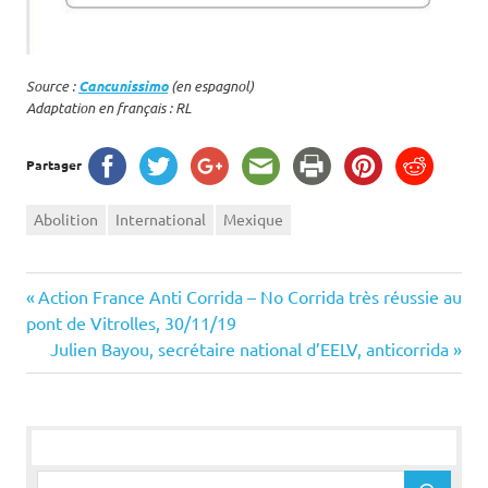
Source :
Cancunissimo
(en espagnol)
Adaptation en français : RL
Partager
Abolition
International
Mexique
Navigation
Previous
Action France Anti Corrida – No Corrida très réussie au
Post:
pont de Vitrolles, 30/11/19
de
Next
Julien Bayou, secrétaire national d’EELV, anticorrida
Post:
l’article