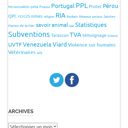
PPL
Portugal
Pérou
Protec
peta
Personnalités
Picasso
RIA
QPC
rcrc25 nimes
religion
Roubaix
Réseaux sociaux
Saintes-
Statistiques
savoir animal
Maries-de-la-Mer
spa
Subventions
TVA
Tarascon
témoignage
Unesco
Venezuela
Viard
UVTF
Violence sur humains
Vétérinaires
wfa
ARCHIVES
Archives