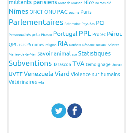
militants parisiens
Nice
Mont-de-Marsan
no mas olé
Nîmes
PAC
ONCT
ONU
Paris
pacma
Parlementaires
PCI
Patrimoine
Pays-Bas
PPL
Portugal
Pérou
Protec
peta
Personnalités
Picasso
RIA
QPC
rcrc25 nimes
religion
Roubaix
Réseaux sociaux
Saintes-
Statistiques
savoir animal
Maries-de-la-Mer
spa
Subventions
TVA
Tarascon
témoignage
Unesco
Venezuela
Viard
UVTF
Violence sur humains
Vétérinaires
wfa