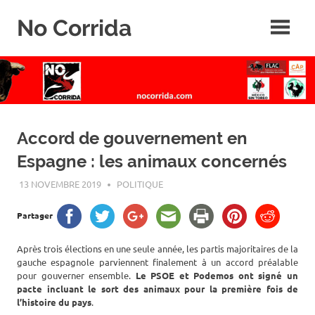
Skip
No Corrida
to
content
Abolition
de
la
corrida
Accord de gouvernement en
Espagne : les animaux concernés
13 NOVEMBRE 2019
ROGER LAHANA
POLITIQUE
Partager
Après trois élections en une seule année, les partis majoritaires de la
gauche espagnole parviennent finalement à un accord préalable
pour gouverner ensemble.
Le PSOE et Podemos ont signé un
pacte incluant le sort des animaux pour la première fois de
l’histoire du pays
.