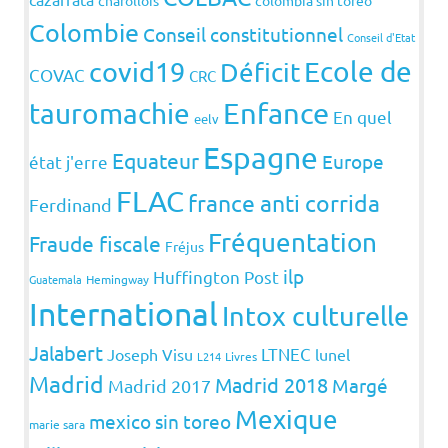
Colombie
Conseil constitutionnel
Conseil d'Etat
covid19
Ecole de
Déficit
COVAC
CRC
Enfance
tauromachie
En quel
eelv
Espagne
Equateur
Europe
état j'erre
FLAC
france anti corrida
Ferdinand
Fréquentation
Fraude fiscale
Fréjus
ilp
Huffington Post
Guatemala
Hemingway
International
Intox culturelle
Jalabert
LTNEC
Joseph Visu
lunel
L214
Livres
Madrid
Madrid 2018
Margé
Madrid 2017
Mexique
mexico sin toreo
marie sara