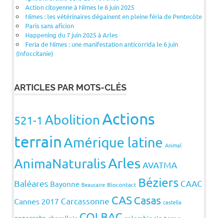
Action citoyenne à Nîmes le 6 juin 2025
Nîmes : les vétérinaires dégainent en pleine féria de Pentecôte
Paris sans aficion
Happening du 7 juin 2025 à Arles
Feria de Nîmes : une manifestation anticorrida le 6 juin
(Infoccitanie)
ARTICLES PAR MOTS-CLÉS
Actions
Abolition
521-1
terrain
Amérique latine
Animal
Arles
AnimaNaturalis
AVATMA
Béziers
Baléares
CAAC
Bayonne
Beaucaire
Biocontact
CAS
Casas
Carcassonne
Cannes 2017
castella
COLBAC
cazarrata
charollois
colombia sin toreo