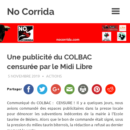
Skip
No Corrida
to
content
Abolition
de
la
corrida
Une publicité du COLBAC
censurée par le Midi Libre
5 NOVEMBRE 2019
ROGER LAHANA
ACTIONS
Partager
Communiqué du COLBAC : CENSURE ! Il y a quelques jours, nous
avions commandé des espaces publicitaires dans la presse locale
pour dénoncer les subventions indécentes de la mairie à l’Ecole
taurine de Béziers. Alors que le bon de commande était signé, sous
la pression du milieu taurin biterrois, la rédaction a refusé au dernier