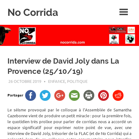
Skip
No Corrida
to
content
Abolition
de
la
corrida
Interview de David Joly dans La
Provence (25/10/19)
26 OCTOBRE 2019
ROGER LAHANA
ENFANCE
,
POLITIQUE
Partager
Le séisme provoqué par le colloque à l’Assemblée de Samantha
Cazebonne vient de produire un petit miracle : pour la première fois,
le quotidien très prolixe pour parler de corridas nous a accordé un
espace significatif pour exprimer notre point de vue, avec une
interview de David Joly, trésorier de la FLAC (et de No Corrida) qui a