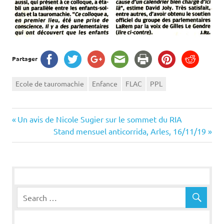
Partager
Ecole de tauromachie
Enfance
FLAC
PPL
Navigation
Previous
Un avis de Nicole Sugier sur le sommet du RIA
Post:
Next
Stand mensuel anticorrida, Arles, 16/11/19
de
Post:
l’article