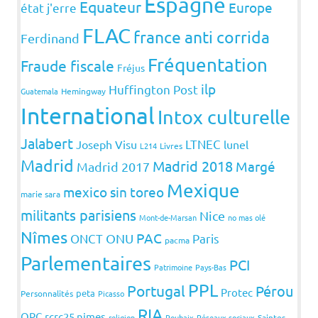
Espagne
Equateur
Europe
état j'erre
FLAC
france anti corrida
Ferdinand
Fréquentation
Fraude fiscale
Fréjus
ilp
Huffington Post
Guatemala
Hemingway
International
Intox culturelle
Jalabert
LTNEC
Joseph Visu
lunel
L214
Livres
Madrid
Madrid 2018
Margé
Madrid 2017
Mexique
mexico sin toreo
marie sara
militants parisiens
Nice
Mont-de-Marsan
no mas olé
Nîmes
PAC
ONCT
ONU
Paris
pacma
Parlementaires
PCI
Patrimoine
Pays-Bas
PPL
Portugal
Pérou
Protec
peta
Personnalités
Picasso
RIA
QPC
rcrc25 nimes
religion
Roubaix
Réseaux sociaux
Saintes-