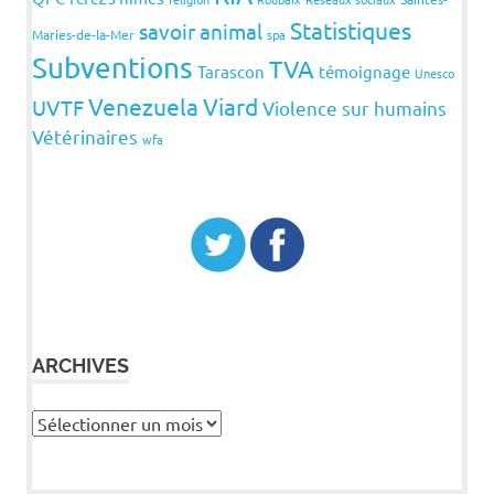
Statistiques
savoir animal
Maries-de-la-Mer
spa
Subventions
TVA
Tarascon
témoignage
Unesco
Venezuela
Viard
UVTF
Violence sur humains
Vétérinaires
wfa
ARCHIVES
Archives