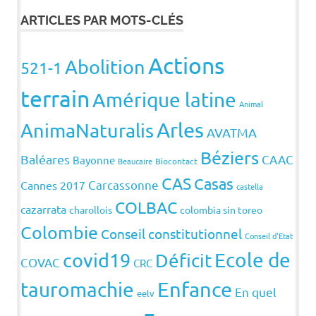
ARTICLES PAR MOTS-CLÉS
Actions
Abolition
521-1
terrain
Amérique latine
Animal
Arles
AnimaNaturalis
AVATMA
Béziers
Baléares
CAAC
Bayonne
Beaucaire
Biocontact
CAS
Casas
Carcassonne
Cannes 2017
castella
COLBAC
cazarrata
charollois
colombia sin toreo
Colombie
Conseil constitutionnel
Conseil d'Etat
covid19
Ecole de
Déficit
COVAC
CRC
Enfance
tauromachie
En quel
eelv