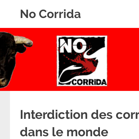
Skip
No Corrida
to
content
Abolition
de
la
corrida
Interdiction des cor
dans le monde