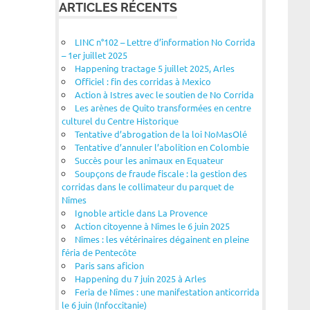
ARTICLES RÉCENTS
LINC n°102 – Lettre d’information No Corrida
– 1er juillet 2025
Happening tractage 5 juillet 2025, Arles
Officiel : fin des corridas à Mexico
Action à Istres avec le soutien de No Corrida
Les arènes de Quito transformées en centre
culturel du Centre Historique
Tentative d’abrogation de la loi NoMasOlé
Tentative d’annuler l’abolition en Colombie
Succès pour les animaux en Equateur
Soupçons de fraude fiscale : la gestion des
corridas dans le collimateur du parquet de
Nîmes
Ignoble article dans La Provence
Action citoyenne à Nîmes le 6 juin 2025
Nîmes : les vétérinaires dégainent en pleine
féria de Pentecôte
Paris sans aficion
Happening du 7 juin 2025 à Arles
Feria de Nîmes : une manifestation anticorrida
le 6 juin (Infoccitanie)