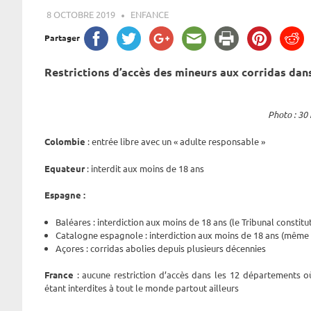
8 OCTOBRE 2019
ROGER LAHANA
ENFANCE
Partager
Restrictions d’accès des mineurs aux corridas dan
Photo : 30 
Colombie
: entrée libre avec un « adulte responsable »
Equateur
: interdit aux moins de 18 ans
Espagne :
Baléares : interdiction aux moins de 18 ans (le Tribunal constit
Catalogne espagnole : interdiction aux moins de 18 ans (même 
Açores : corridas abolies depuis plusieurs décennies
France
: aucune restriction d’accès dans les 12 départements où
étant interdites à tout le monde partout ailleurs