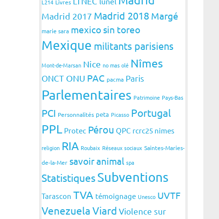
LTNEC
lunel
L214
Livres
Madrid 2018
Margé
Madrid 2017
mexico sin toreo
marie sara
Mexique
militants parisiens
Nîmes
Nice
Mont-de-Marsan
no mas olé
PAC
ONCT
ONU
Paris
pacma
Parlementaires
Patrimoine
Pays-Bas
Portugal
PCI
peta
Personnalités
Picasso
PPL
Pérou
Protec
QPC
rcrc25 nimes
RIA
religion
Roubaix
Réseaux sociaux
Saintes-Maries-
savoir animal
de-la-Mer
spa
Subventions
Statistiques
TVA
UVTF
Tarascon
témoignage
Unesco
Venezuela
Viard
Violence sur