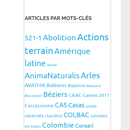
ARTICLES PAR MOTS-CLÉS
Actions
Abolition
521-1
terrain
Amérique
latine
Animal
Arles
AnimaNaturalis
AVATMA
Baléares
Bayonne
Beaucaire
Béziers
CAAC
Cannes 2017
Biocontact
CAS
Casas
Carcassonne
castella
COLBAC
cazarrata
charollois
colombia
Colombie
Conseil
sin toreo