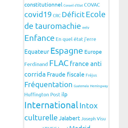
constitutionnel
COVAC
Conseil d'Etat
covid19
Ecole
Déficit
CRC
de tauromachie
eelv
Enfance
En quel état j'erre
Espagne
Equateur
Europe
FLAC
france anti
Ferdinand
corrida
Fraude fiscale
Fréjus
Fréquentation
Guatemala
Hemingway
ilp
Huffington Post
International
Intox
culturelle
Jalabert
Joseph Visu
Madrid